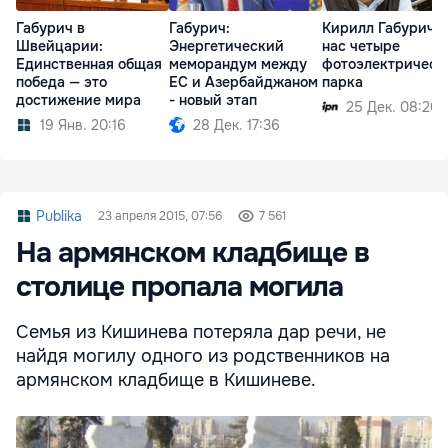
Габурич в
Габурич:
Кирилл Габурич: 
Швейцарии:
Энергетический
нас четыре
Единственная общая
меморандум между
фотоэлектрическ
победа — это
ЕС и Азербайджаном
парка
достижение мира
- новый этап
25 Дек. 08:20
19 Янв. 20:16
28 Дек. 17:36
Publika
23 апреля 2015, 07:56
7 561
На армянском кладбище в
столице пропала могила
Семья из Кишинева потеряла дар речи, не
найдя могилу одного из родственников на
армянском кладбище в Кишиневе.