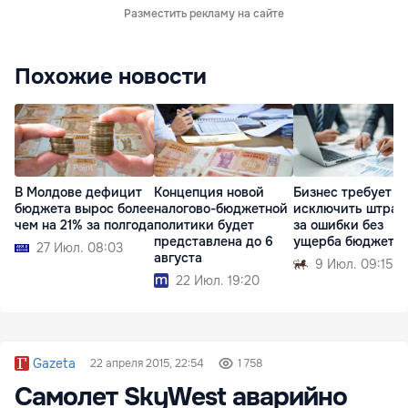
Разместить рекламу на сайте
Похожие новости
В Молдове дефицит
Концепция новой
Бизнес требует
бюджета вырос более
налогово-бюджетной
исключить штра
чем на 21% за полгода
политики будет
за ошибки без
представлена до 6
ущерба бюджету
27 Июл. 08:03
августа
9 Июл. 09:15
22 Июл. 19:20
Gazeta
22 апреля 2015, 22:54
1 758
Самолет SkyWest аварийно