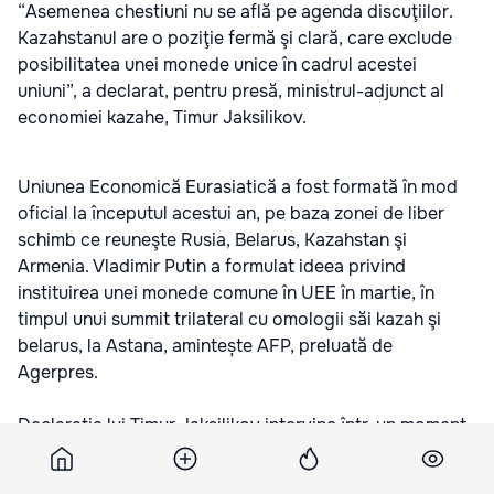
“Asemenea chestiuni nu se află pe agenda discuţiilor.
Kazahstanul are o poziţie fermă şi clară, care exclude
posibilitatea unei monede unice în cadrul acestei
uniuni”, a declarat, pentru presă, ministrul-adjunct al
economiei kazahe, Timur Jaksilikov.
Uniunea Economică Eurasiatică a fost formată în mod
oficial la începutul acestui an, pe baza zonei de liber
schimb ce reuneşte Rusia, Belarus, Kazahstan şi
Armenia. Vladimir Putin a formulat ideea privind
instituirea unei monede comune în UEE în martie, în
timpul unui summit trilateral cu omologii săi kazah şi
belarus, la Astana, amintește AFP, preluată de
Agerpres.
Declaraţia lui Timur Jaksilikov intervine într-un moment
în care relaţiile economice s-au tensionat între
Kazahstan şi Rusia, tradiţional aliatul său cel mai