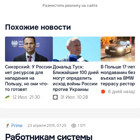
Разместить рекламу на сайте
Похожие новости
Сикорский: У России
Дональд Туск:
В Польше 17-летн
нет ресурсов для
Ближайшие 100 дней
молдаванин без п
нападения на
могут определить
въехал на BMW в
Польшу, но они что-
исход войны России
террасу рестора
то готовят
против Украины
6 дней назад
12 Июл. 21:30
31 Июл. 10:28
Prime
23 апреля 2015, 07:25
1 571
Работникам системы