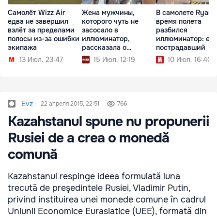
Самолёт Wizz Air
Жена мужчины,
В самолете Ryanai
едва не завершил
которого чуть не
время полета
взлёт за пределами
засосало в
разбился
полосы из-за ошибки
иллюминатор,
иллюминатор: ес
экипажа
рассказала о
пострадавший
пережитом
13 Июл. 23:47
15 Июл. 12:19
10 Июл. 16:40
Evz
22 апреля 2015, 22:51
766
Kazahstanul spune nu propunerii
Rusiei de a crea o monedă
comună
Kazahstanul respinge ideea formulată luna
trecută de preşedintele Rusiei, Vladimir Putin,
privind instituirea unei monede comune în cadrul
Uniunii Economice Eurasiatice (UEE), formată din