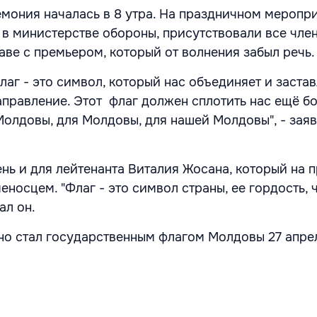
мония началась в 8 утра. На праздничном меропри
 в министерстве обороны, присутствовали все чле
аве с премьером, который от волнения забыл речь.
аг - это символ, который нас объединяет и застав
аправление. Этот флаг должен сплотить нас ещё б
 Молдовы, для Молдовы, для нашей Молдовы", - зая
ень и для лейтенанта Виталия Жосана, который на 
меносцем. "Флаг - это символ страны, ее гордость, 
ал он.
о стал государственным флагом Молдовы 27 апре