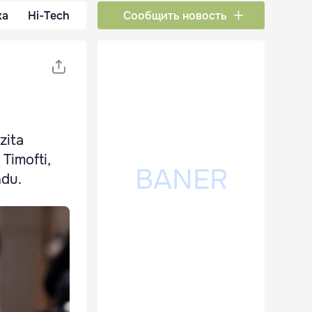
ка
Hi-Tech
Сообщить новость
zita
Timofti,
ndu.