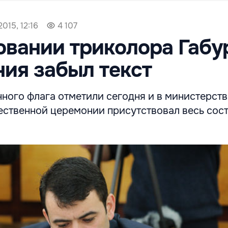
015, 12:16
4 107
овании триколора Габу
ния забыл текст
ного флага отметили сегодня и в министерств
ественной церемонии присутствовал весь сос