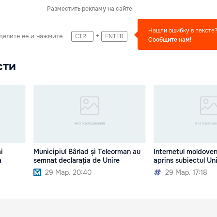
Разместить рекламу на сайте
Нашли ошибку в тексте
+
делите ее и нажмите
CTRL
ENTER
Сообщите нам!
сти
i
Municipiul Bârlad și Teleorman au
Internetul moldove
a
semnat declarația de Unire
aprins subiectul Uni
29 Мар. 20:40
29 Мар. 17:18