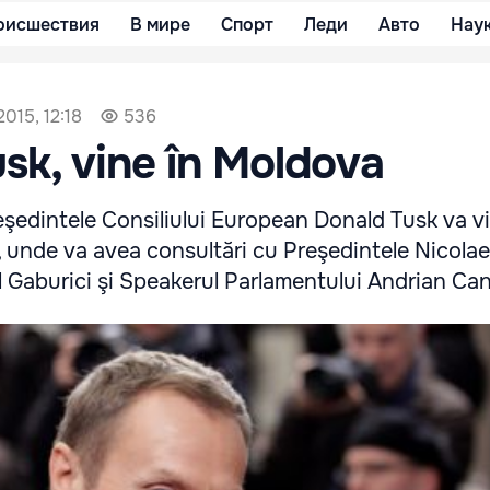
оисшествия
В мире
Спорт
Леди
Авто
Нау
015, 12:18
536
sk, vine în Moldova
reşedintele Consiliului European Donald Tusk va vi
unde va avea consultări cu Preşedintele Nicolae 
il Gaburici şi Speakerul Parlamentului Andrian Ca