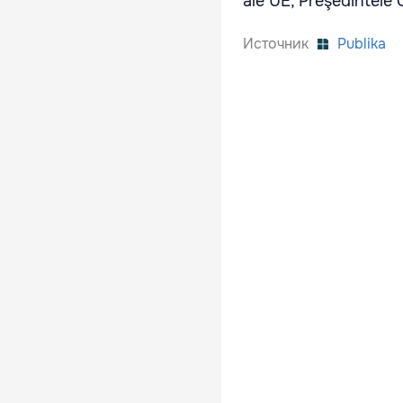
ale UE, Preşedintele 
Источник
Publika