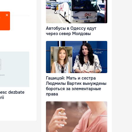
?
Автобусы в Одессу едут
через север Молдовы
Гашицой: Мать и сестра
Людмилы Вартик вынуждены
бороться за элементарные
nesc dezbate
права
rii