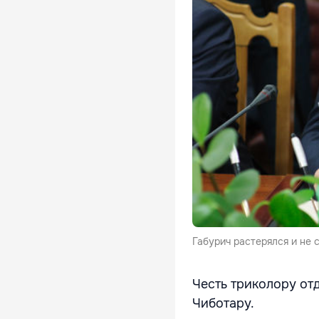
Габурич растерялся и не 
Честь триколору от
Чиботару.