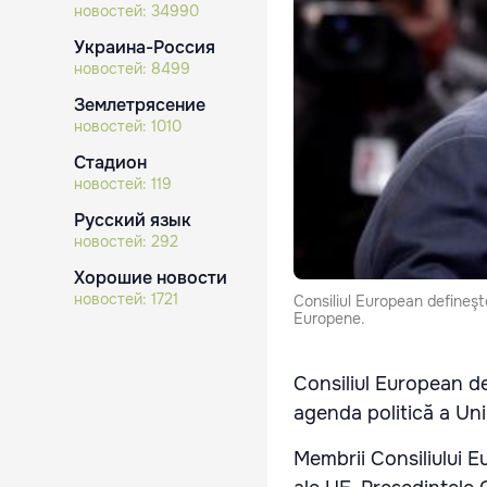
новостей:
34990
Украина-Россия
новостей:
8499
Землетрясение
новостей:
1010
Стадион
новостей:
119
Русский язык
новостей:
292
Хорошие новости
новостей:
1721
Consiliul European defineşte 
Europene.
Consiliul European def
agenda politică a Un
Membrii Consiliului 