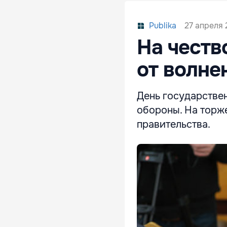
27 апреля 2
Publika
На честв
от волне
День государствен
обороны. На торж
правительства.