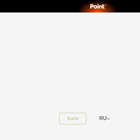
⌵
RU
Войти