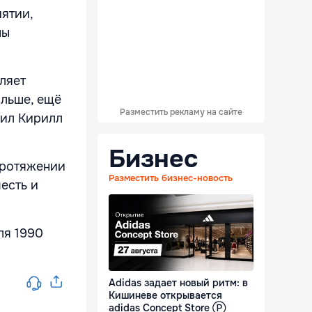
ятии,
ны
ляет
ольше, ещё
Разместить рекламу на сайте
вил Кирилл
Бизнес
протяжении
Разместить бизнес-новость
честь и
ля 1990
Adidas задает новый ритм: в
Кишиневе открывается
adidas Concept Store Ⓟ