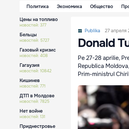
Политика
Экономика
Общество
Пр
Цены на топливо
новостей:
377
27 апреля 2
Publika
Бельцы
Donald Tu
новостей:
5727
Газовый кризис
новостей:
408
Pe 27-28 aprilie, P
Гагаузия
Republica Moldova, 
новостей:
10842
Prim-ministrul Chir
Кишинев
новостей:
771
ДТП в Молдове
новостей:
7825
Нет войне
новостей:
131
Приднестровье