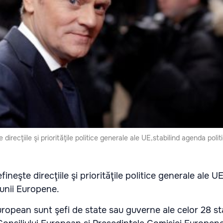
direcţiile şi priorităţile politice generale ale UE,stabilind agenda polit
ineşte direcţiile şi priorităţile politice generale ale UE
iunii Europene.
European sunt şefi de state sau guverne ale celor 28 