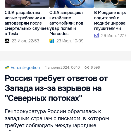
США разработают
США запрещают
В Молдове штраф
новые требования к
китайские
водителей с
автодверям после
автомобили: под
модифицированн
смертельных случаев
удар попал и
глушителями
в Tesla
Mercedes
26 Июл. 12:15
23 Июл. 22:53
23 Июл. 10:09
Eurointegration
4 апреля 2024, 06:10
6 596
Россия требует ответов от
Запада из-за взрывов на
"Северных потоках"
Генпрокуратура России обратилась к
западным странам с письмом, в котором
требует соблюдать международные