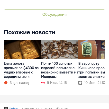
Обсуждения
Похожие новости
Почти 100 золотых
В аэропорту
Цена золота
изделий попытались
Кишинева пресек
превысила $4300 за
незаконно вывезти из
три попытки выво
унцию впервые с
Молдовы
золотых слитков
середины июня
9 Июл. 14:16
10 Июл. 21:10
3 дня назад