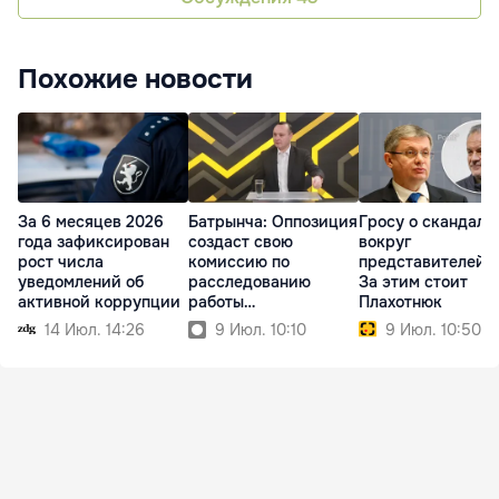
Похожие новости
За 6 месяцев 2026
Батрынча: Оппозиция
Гросу о скандала
года зафиксирован
создаст свою
вокруг
рост числа
комиссию по
представителей P
уведомлений об
расследованию
За этим стоит
активной коррупции
работы
Плахотнюк
госпредприятий
14 Июл. 14:26
9 Июл. 10:10
9 Июл. 10:50