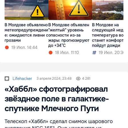
В Молдове объявлено
В Молдове объявлен
В Молдове на
метеопредупреждени
"желтый" уровень
следующей недел
е: ожидаются ливни с
опасности из-за
температура возд
грозами
жары: прогнозируют
станет комфортне
до +34°C
пойдут дожди
19 Июл. 14:44
18 Июл. 11:10
19 Июл. 20:30
Lifehacker
3 апреля 2024, 23:48
4 281
«Хаббл» сфотографировал
звёздное поле в галактике-
спутнике Млечного Пути
Телескоп «Хаббл» сделал снимок шарового