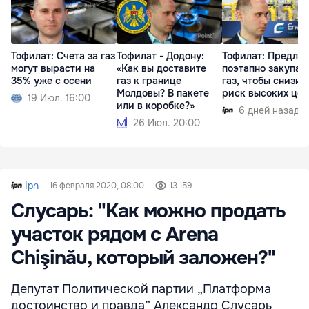
Тофилат: Счета за газ
Тофилат - Додону:
Тофилат: Предла
могут вырасти на
«Как вы доставите
поэтапно закупат
35% уже с осени
газ к границе
газ, чтобы снизит
Молдовы? В пакете
риск высоких цен
19 Июл. 16:00
или в коробке?»
6 дней назад
26 Июл. 20:00
Ipn
16 февраля 2020, 08:00
13 159
Слусарь: "Как можно продать
участок рядом с Arena
Chişinău, который заложен?"
Депутат Политической партии „Платформа
достоинство и правда” Александр Слусарь