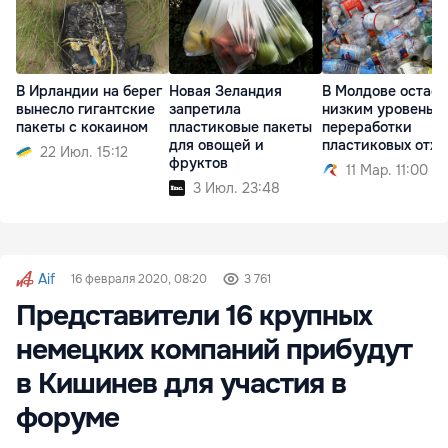
В Ирландии на берег
Новая Зеландия
В Молдове остает
вынесло гигантские
запретила
низким уровень
пакеты с кокаином
пластиковые пакеты
переработки
для овощей и
пластиковых отхо
22 Июл. 15:12
фруктов
11 Мар. 11:00
3 Июл. 23:48
Aif
16 февраля 2020, 08:20
3 761
Представители 16 крупных
немецких компаний прибудут
в Кишинев для участия в
форуме