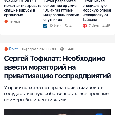
Ученые: COVID-19
Китай разработал
Китай начал
может активировать
секретное оружие:
специальную
спящие вирусы в
100-гигаваттные
морскую операц
организме
микроволны против
неподалеку от
спутников
Тайваня
вчера
12 Июл. 15:14
7 Июн. 14:45
Point
16 февраля 2020, 08:10
2 440
Сергей Тофилат: Необходимо
ввести мораторий на
приватизацию госпредприятий
У правительства нет права приватизировать
государственную собственность, все прошлые
примеры были негативными.