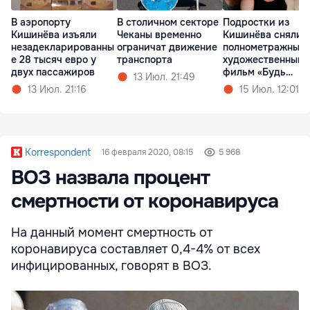
В аэропорту
В столичном секторе
Подростки из
Кишинёва изъяли
Чеканы временно
Кишинёва сняли
незадекларированны
ограничат движение
полнометражный
е 28 тысяч евро у
транспорта
художественный
двух пассажиров
фильм «Будь
13 Июл. 21:49
Золотым»
13 Июл. 21:16
15 Июл. 12:01
Korrespondent
16 февраля 2020, 08:15
5 968
ВОЗ назвала процент
смертности от коронавируса
На данный момент смертность от
коронавируса составляет 0,4-4% от всех
инфицированных, говорят в ВОЗ.