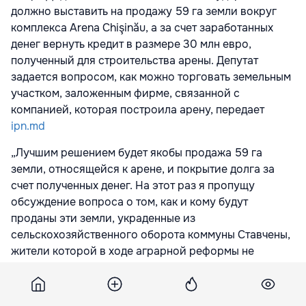
должно выставить на продажу 59 га земли вокруг
комплекса Arena Chişinău, а за счет заработанных
денег вернуть кредит в размере 30 млн евро,
полученный для строительства арены. Депутат
задается вопросом, как можно торговать земельным
участком, заложенным фирме, связанной с
компанией, которая построила арену, передает
ipn.md
„Лучшим решением будет якобы продажа 59 га
земли, относящейся к арене, и покрытие долга за
счет полученных денег. На этот раз я пропущу
обсуждение вопроса о том, как и кому будут
проданы эти земли, украденные из
сельскохозяйственного оборота коммуны Ставчены,
жители которой в ходе аграрной реформы не
воспользовались сельскохозяйственной землей
бывших коллективных хозяйств”, - отмечает
Александр Слусарь в сообщении в Facebook.