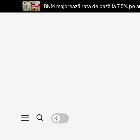
BNM majorează rata de bază la 7,5% pe a