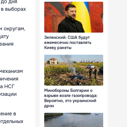
 до дня
 в выборах
 округам,
дату
Зеленский: США будут
ежемесячно поставлять
вания
Киеву ракеты
 механизм
ничения
ра НСГ
Минобороны Болгарии о
изации
взрыве возле газопровода:
Вероятно, это украинский
дрон
ение в
отдельных