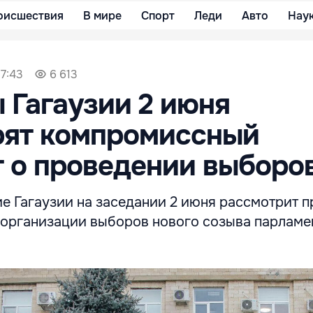
оисшествия
В мире
Спорт
Леди
Авто
Нау
17:43
6 613
 Гагаузии 2 июня
рят компромиссный
 о проведении выборо
е Гагаузии на заседании 2 июня рассмотрит п
 организации выборов нового созыва парламе