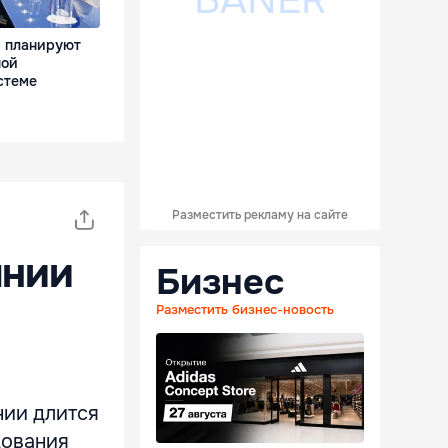
и планируют
ной
стеме
Разместить рекламу на сайте
ынии
Бизнес
Разместить бизнес-новость
нии длится
дования