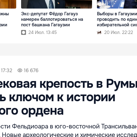
лжны
Экс-депутат Фёдор Гагауз
Выборы в Гагаузи
намерен баллотироваться на
проводить по еди
узии
пост башкана Гагаузии
избирательной си
24 Июл. 13:45
20 Июл. 22:22
 17:32
16 676
ковая крепость в Рум
ь ключом к истории
ого ордена
ости Фельдиоара в юго-восточной Трансильва
т. Новые археологические и химические иссле