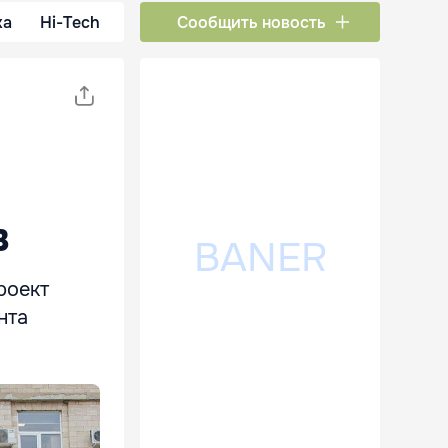
ка
Hi-Tech
Сообщить новость
в
роект
нта