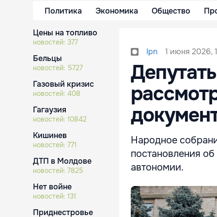
Политика
Экономика
Общество
Пр
Цены на топливо
новостей:
377
1 июня 2026, 
Ipn
Бельцы
Депутаты
новостей:
5727
Газовый кризис
рассмот
новостей:
408
документ
Гагаузия
новостей:
10842
Кишинев
Народное собрани
новостей:
771
постановления об
ДТП в Молдове
автономии.
новостей:
7825
Нет войне
новостей:
131
Приднестровье