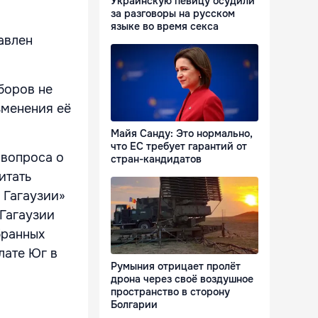
Украинскую певицу осудили
за разговоры на русском
языке во время секса
авлен
боров не
зменения её
Майя Санду: Это нормально,
что ЕС требует гарантий от
 вопроса о
стран-кандидатов
итать
 Гагаузии»
 Гагаузии
бранных
лате Юг в
Румыния отрицает пролёт
дрона через своё воздушное
пространство в сторону
Болгарии