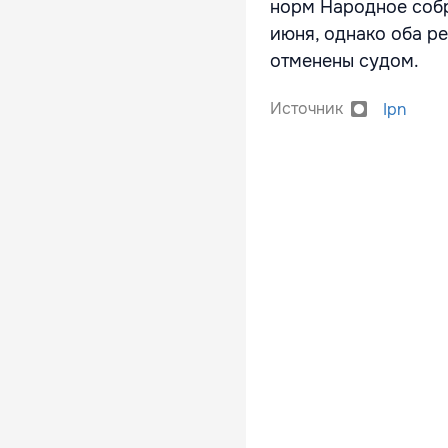
норм Народное собр
июня, однако оба р
отменены судом.
Источник
Ipn