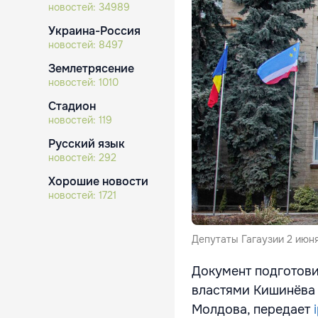
новостей:
34989
Украина-Россия
новостей:
8497
Землетрясение
новостей:
1010
Стадион
новостей:
119
Русский язык
новостей:
292
Хорошие новости
новостей:
1721
Депутаты Гагаузии 2 июн
Документ подготови
властями Кишинёва 
Молдова, передает