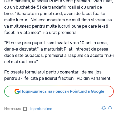
De dimineata, la sediul PDM a venit premierul Vlad Filat,
cu un buchet de 51 de trandafiri rosii si cu urari de
bine.
”Sanatate in primul rand, avem de facut foarte
multe lucruri. Noi encunoastem de mult timp si vreau sa
va multumesc pentru multe lucruri bune pe care le-ati
facut in viata mea”, i-a urat premierul.
”El nu se prea pupa. L-am invatat vreo 10 ani in urma,
dar s-a dezvatat”, a marturisit Filat. Intrebat de presa
daca este pupacios, premierul a raspuns ca acesta ”nu-i
cel mai rau lucru”.
Foloseste formularul pentru comentarii de mai jos
pentru a-l felicita pe liderul fractiunii PD din Parlament.
Подпишитесь на новости Point.md в Google
Источник
Inprofunzime