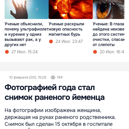
Ученые объяснили,
Ученые раскрыли
Ученые: В глазах
почему ультрафиолет
новую опасность
найдена неизвест
и курение у одних
магнитных бурь
до этого система
вызывают рак, а у
очистки, спасаю
24 Июл. 23:47
других нет
от слепоты
27 Июл. 15:24
20 Июл. 16:46
10 февраля 2012, 15:29
749
Фотографией года стал
снимок раненого йеменца
На фотографии изображена женщина,
держащая на руках раненого родственника.
Снимок был сделан 15 октября в госпитале