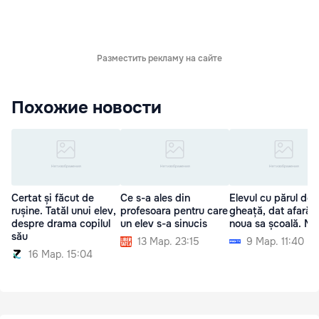
Разместить рекламу на сайте
Похожие новости
Certat și făcut de
Ce s-a ales din
Elevul cu părul de
rușine. Tatăl unui elev,
profesoara pentru care
gheață, dat afară d
despre drama copilul
un elev s-a sinucis
noua sa școală. Mo
său
13 Мар. 23:15
9 Мар. 11:40
16 Мар. 15:04