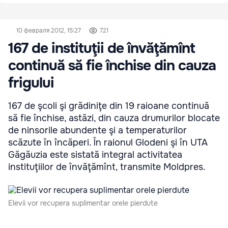
10 февраля 2012, 15:27
721
167 de instituţii de învăţămînt
continuă să fie închise din cauza
frigului
167 de şcoli şi grădiniţe din 19 raioane continuă
să fie închise, astăzi, din cauza drumurilor blocate
de ninsorile abundente şi a temperaturilor
scăzute în încăperi. În raionul Glodeni şi în UTA
Găgăuzia este sistată integral activitatea
instituţiilor de învăţămînt, transmite Moldpres.
Elevii vor recupera suplimentar orele pierdute