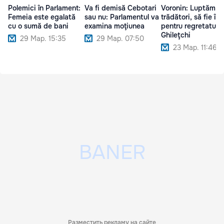
Polemici în Parlament:
Va fi demisă Cebotari
Voronin: Luptăm c
Femeia este egalată
sau nu: Parlamentul va
trădători, să fie înț
cu o sumă de bani
examina moţiunea
pentru regretatul
Ghileţchi
29 Мар. 15:35
29 Мар. 07:50
23 Мар. 11:46
Разместить рекламу на сайте