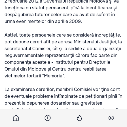
2 februarie 2012 a Guvernului Republicii Moldova şi va
funcţiona cu statut permanent, pînă la identificarea şi
despăgubirea tuturor celor care au avut de suferit în
urma evenimentelor din aprilie 2009.
Astfel, toate persoanele care se consideră îndreptăţite,
pot depune cereri atît pe adresa Ministerului Justiţiei, la
secretariatul Comisiei, cît şi la sediile a doua organizaţii
neguvernamentale reprezentanţii cărora fac parte din
componenţa acesteia - Institutul pentru Drepturile
Omului din Moldova şi Centru pentru reabilitarea
victimelor torturii "Memoria".
La examinarea cererilor, membrii Comisiei vor ţine cont
de eventuale probleme întîmpinate de petiţionari pînă în
prezent la depunerea dosarelor sau gravitatea
prejudiciului cauzat acestora în urma evenimentelor din
7 aprilie. De asemenea, nu vor fi excluse nici dosarele
celor care, deşi au fost despăgubiţi anterior, continuă