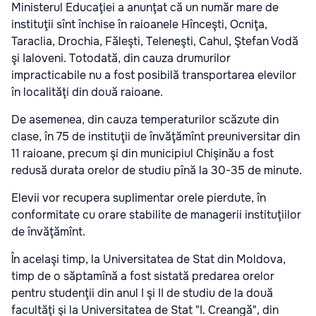
Ministerul Educaţiei a anunţat că un număr mare de
instituţii sînt închise în raioanele Hînceşti, Ocniţa,
Taraclia, Drochia, Făleşti, Teleneşti, Cahul, Ştefan Vodă
şi Ialoveni. Totodată, din cauza drumurilor
impracticabile nu a fost posibilă transportarea elevilor
în localităţi din două raioane.
De asemenea, din cauza temperaturilor scăzute din
clase, în 75 de instituţii de învăţămînt preuniversitar din
11 raioane, precum şi din municipiul Chişinău a fost
redusă durata orelor de studiu pînă la 30-35 de minute.
Elevii vor recupera suplimentar orele pierdute, în
conformitate cu orare stabilite de managerii instituţiilor
de învăţămînt.
În acelaşi timp, la Universitatea de Stat din Moldova,
timp de o săptamînă a fost sistată predarea orelor
pentru studenţii din anul I şi II de studiu de la două
facultăţi şi la Universitatea de Stat "I. Creangă", din