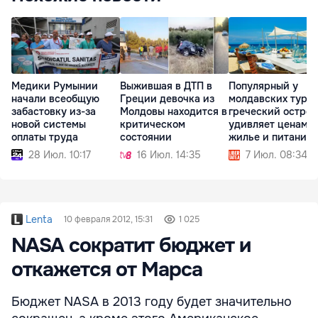
Медики Румынии
Выжившая в ДТП в
Популярный у
начали всеобщую
Греции девочка из
молдавских тури
забастовку из-за
Молдовы находится в
греческий остров
новой системы
критическом
удивляет ценами 
оплаты труда
состоянии
жилье и питание
28 Июл. 10:17
16 Июл. 14:35
7 Июл. 08:34
Lenta
10 февраля 2012, 15:31
1 025
NASA сократит бюджет и
откажется от Марса
Бюджет NASA в 2013 году будет значительно