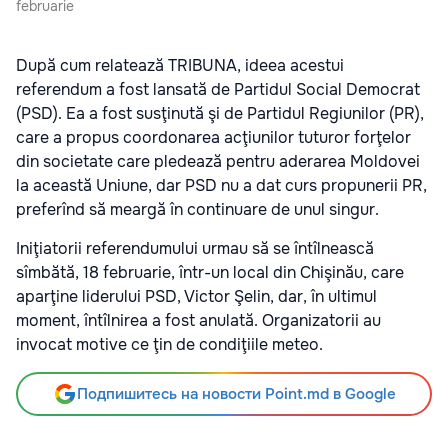
februarie
După cum relatează TRIBUNA, ideea acestui
referendum a fost lansată de Partidul Social Democrat
(PSD). Ea a fost susţinută şi de Partidul Regiunilor (PR),
care a propus coordonarea acţiunilor tuturor forţelor
din societate care pledează pentru aderarea Moldovei
la această Uniune, dar PSD nu a dat curs propunerii PR,
preferînd să meargă în continuare de unul singur.
Iniţiatorii referendumului urmau să se întîlnească
sîmbătă, 18 februarie, într-un local din Chişinău, care
aparţine liderului PSD, Victor Şelin, dar, în ultimul
moment, întîlnirea a fost anulată. Organizatorii au
invocat motive ce ţin de condiţiile meteo.
Подпишитесь на новости Point.md в Google