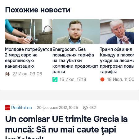
Похожие новости
Молдове потребуется
Energocom: Без
Трамп обвинил
2 млрд евро на
повышения тарифа
Канаду в плохом
европейскую
на газ убытки
уходе за лесами 
канализацию
компании продолжат
пригрозил повыс
расти
тарифы
27 Июл. 09:06
16 Июл. 17:18
18 Июл. 11:00
Realitatea
20 февраля 2012, 10:25
632
Un comisar UE trimite Grecia la
muncă: Să nu mai caute ţapi