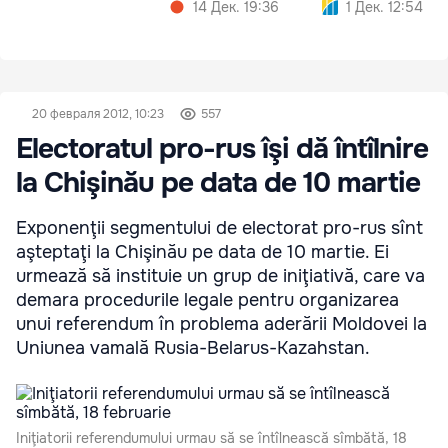
14 Дек. 19:36
1 Дек. 12:54
20 февраля 2012, 10:23
557
Electoratul pro-rus îşi dă întîlnire
la Chişinău pe data de 10 martie
Exponenţii segmentului de electorat pro-rus sînt
aşteptaţi la Chişinău pe data de 10 martie. Ei
urmează să instituie un grup de iniţiativă, care va
demara procedurile legale pentru organizarea
unui referendum în problema aderării Moldovei la
Uniunea vamală Rusia-Belarus-Kazahstan.
Iniţiatorii referendumului urmau să se întîlnească sîmbătă, 18