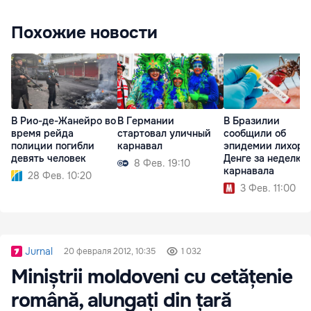
Похожие новости
В Германии
В Бразилии
В Рио-де-Жанейро во
стартовал уличный
сообщили об
время рейда
карнавал
эпидемии лихора
полиции погибли
Денге за неделю 
девять человек
8 Фев. 19:10
карнавала
28 Фев. 10:20
3 Фев. 11:00
Jurnal
20 февраля 2012, 10:35
1 032
Miniștrii moldoveni cu cetățenie
română, alungați din țară