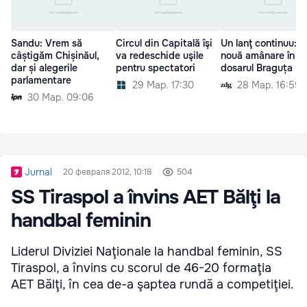
Sandu: Vrem să
Circul din Capitală îşi
Un lanţ continuu: O
câștigăm Chișinăul,
va redeschide uşile
nouă amânare în
dar și alegerile
pentru spectatori
dosarul Braguța
parlamentare
29 Мар. 17:30
28 Мар. 16:59
30 Мар. 09:06
Jurnal
20 февраля 2012, 10:18
504
SS Tiraspol a învins AET Bălţi la
handbal feminin
Liderul Diviziei Naţionale la handbal feminin, SS
Tiraspol, a învins cu scorul de 46-20 formaţia
AET Bălţi, în cea de-a şaptea rundă a competiţiei.