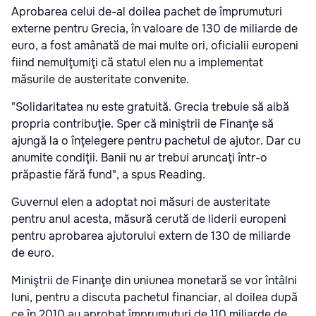
Aprobarea celui de-al doilea pachet de împrumuturi
externe pentru Grecia, în valoare de 130 de miliarde de
euro, a fost amânată de mai multe ori, oficialii europeni
fiind nemulţumiţi că statul elen nu a implementat
măsurile de austeritate convenite.
"Solidaritatea nu este gratuită. Grecia trebuie să aibă
propria contribuţie. Sper că miniştrii de Finanţe să
ajungă la o înţelegere pentru pachetul de ajutor. Dar cu
anumite condiţii. Banii nu ar trebui aruncaţi într-o
prăpastie fără fund", a spus Reading.
Guvernul elen a adoptat noi măsuri de austeritate
pentru anul acesta, măsură cerută de liderii europeni
pentru aprobarea ajutorului extern de 130 de miliarde
de euro.
Miniştrii de Finanţe din uniunea monetară se vor întâlni
luni, pentru a discuta pachetul financiar, al doilea după
ce în 2010 au aprobat împrumuturi de 110 miliarde de