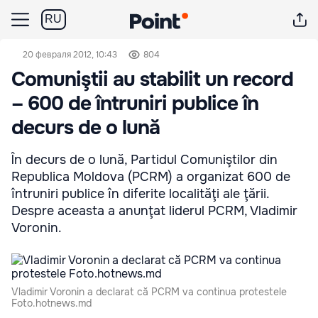
RU
20 февраля 2012, 10:43
804
Comuniştii au stabilit un record
– 600 de întruniri publice în
decurs de o lună
În decurs de o lună, Partidul Comuniştilor din
Republica Moldova (PCRM) a organizat 600 de
întruniri publice în diferite localităţi ale ţării.
Despre aceasta a anunţat liderul PCRM, Vladimir
Voronin.
Vladimir Voronin a declarat că PCRM va continua protestele
Foto.hotnews.md