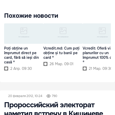
Похожие новости
Poți obține un
Vcredit.md: Cum poți
Vcredit: Oferă viaț
împrumut direct pe
obține și tu banii pe
planurilor cu un
card, fără să ieși din
card ®
împrumut 100% onl
casă ®
®
26 Мар. 09:01
2 Апр. 09:30
21 Мар. 09:30
20 февраля 2012, 10:24
790
Пророссийский электорат
наметил встречу в Кишиневе