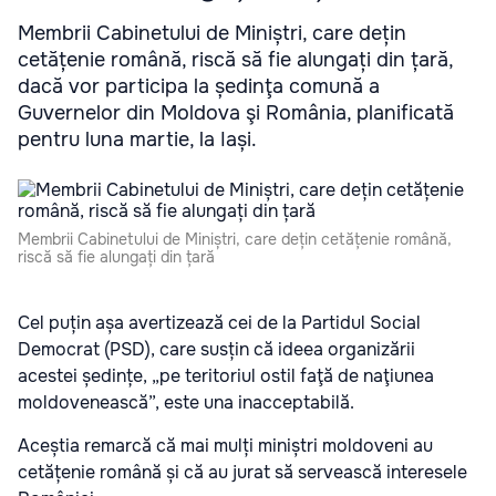
Membrii Cabinetului de Miniștri, care dețin
cetățenie română, riscă să fie alungați din țară,
dacă vor participa la ședinţa comună a
Guvernelor din Moldova şi România, planificată
pentru luna martie, la Iași.
Membrii Cabinetului de Miniștri, care dețin cetățenie română,
riscă să fie alungați din țară
Cel puțin așa avertizează cei de la Partidul Social
Democrat (PSD), care susțin că ideea organizării
acestei ședințe, „pe teritoriul ostil faţă de naţiunea
moldovenească”, este una inacceptabilă.
Aceștia remarcă că mai mulți miniștri moldoveni au
cetățenie română și că au jurat să servească interesele