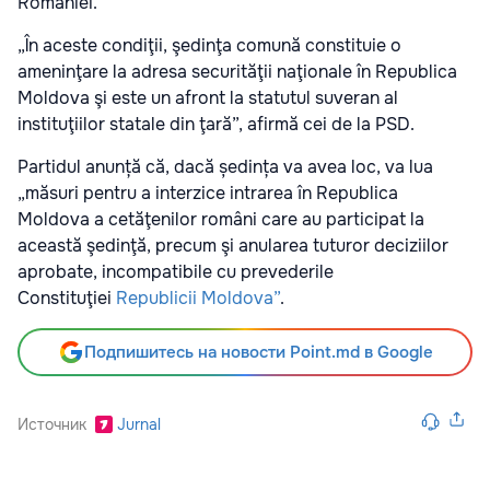
României.
„În aceste condiţii, şedinţa comună constituie o
ameninţare la adresa securităţii naţionale în Republica
Moldova şi este un afront la statutul suveran al
instituţiilor statale din ţară”, afirmă cei de la PSD.
Partidul anunță că, dacă ședința va avea loc, va lua
„măsuri pentru a interzice intrarea în Republica
Moldova a cetăţenilor români care au participat la
această şedinţă, precum şi anularea tuturor deciziilor
aprobate, incompatibile cu prevederile
Constituţiei
Republicii Moldova”
.
Подпишитесь на новости Point.md в Google
Источник
Jurnal