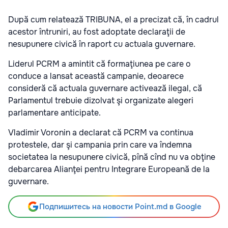
După cum relatează TRIBUNA, el a precizat că, în cadrul
acestor întruniri, au fost adoptate declaraţii de
nesupunere civică în raport cu actuala guvernare.
Liderul PCRM a amintit că formaţiunea pe care o
conduce a lansat această campanie, deoarece
consideră că actuala guvernare activează ilegal, că
Parlamentul trebuie dizolvat şi organizate alegeri
parlamentare anticipate.
Vladimir Voronin a declarat că PCRM va continua
protestele, dar şi campania prin care va îndemna
societatea la nesupunere civică, pînă cînd nu va obţine
debarcarea Alianţei pentru Integrare Europeană de la
guvernare.
Подпишитесь на новости Point.md в Google