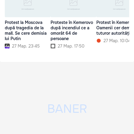
Protest la Moscova
Proteste în Kemerovo
Protest în Kemerov
după tragedia de la
după incendiul ce a
Oamenii cer demis
mall. Se cere demisia
omorât 64 de
tuturor autoritățilo
lui Putin
persoane
27 Мар. 10:04
27 Мар. 23:45
27 Мар. 17:50