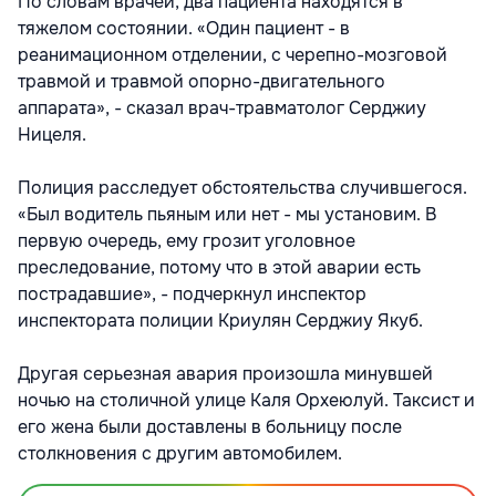
По словам врачей, два пациента находятся в
тяжелом состоянии. «Один пациент - в
реанимационном отделении, с черепно-мозговой
травмой и травмой опорно-двигательного
аппарата», - сказал врач-травматолог Серджиу
Ницеля.
Полиция расследует обстоятельства случившегося.
«Был водитель пьяным или нет - мы установим. В
первую очередь, ему грозит уголовное
преследование, потому что в этой аварии есть
пострадавшие», - подчеркнул инспектор
инспектората полиции Криулян Серджиу Якуб.
Другая серьезная авария произошла минувшей
ночью на столичной улице Каля Орхеюлуй. Таксист и
его жена были доставлены в больницу после
столкновения с другим автомобилем.