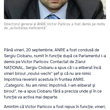
Directorul general al ANRE Victor Parlicov a fost demis pe motiv
de „activitatea ineficientă”.
Până vineri, 20 septembrie, ANRE a fost condusă de
Sergiu Ciobanu, numit în funcție după ce Parlamentul l-a
demis pe Victor Parlicov. Contactat de Ziarul
NAȚIONAL, Sergiu Ciobanu a spus că i-a eliberat încă
vineri biroul „noului-vechi” șef și că nu are nimic
împotriva revenirii acestuia în fruntea ANRE.
„Categoric. Nu am nimic împotrivă. I-am eliberat și
biroul”, ne-a spus Ciobanu fără a preciza unde și în ce
funcție va activa mai departe.
Amintim că Victor Parlicov a fost repus în funcție, vineri,