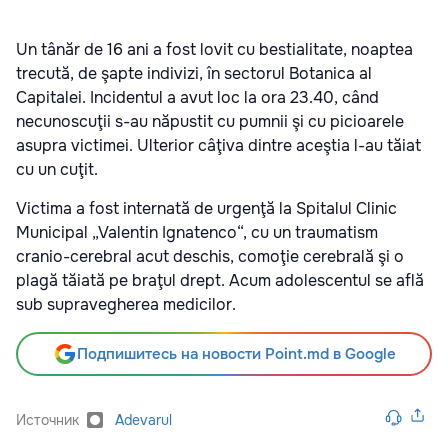
Un tânăr de 16 ani a fost lovit cu bestialitate, noaptea
trecută, de şapte indivizi, în sectorul Botanica al
Capitalei. Incidentul a avut loc la ora 23.40, când
necunoscuţii s-au năpustit cu pumnii şi cu picioarele
asupra victimei. Ulterior câţiva dintre aceştia l-au tăiat
cu un cuţit.
Victima a fost internată de urgenţă la Spitalul Clinic
Municipal „Valentin Ignatenco“, cu un traumatism
cranio-cerebral acut deschis, comoţie cerebrală şi o
plagă tăiată pe braţul drept. Acum adolescentul se află
sub supravegherea medicilor.
Подпишитесь на новости Point.md в Google
Источник
Adevarul