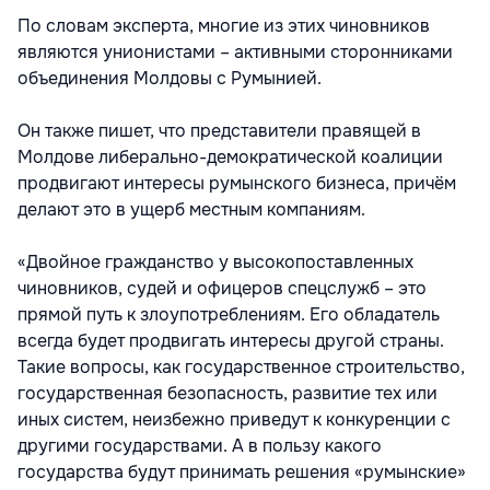
По словам эксперта, многие из этих чиновников
являются унионистами – активными сторонниками
объединения Молдовы с Румынией.
Он также пишет, что представители правящей в
Молдове либерально-демократической коалиции
продвигают интересы румынского бизнеса, причём
делают это в ущерб местным компаниям.
«Двойное гражданство у высокопоставленных
чиновников, судей и офицеров спецслужб – это
прямой путь к злоупотреблениям. Его обладатель
всегда будет продвигать интересы другой страны.
Такие вопросы, как государственное строительство,
государственная безопасность, развитие тех или
иных систем, неизбежно приведут к конкуренции с
другими государствами. А в пользу какого
государства будут принимать решения «румынские»