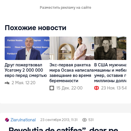
Разместить рекламу на сайте
Похожие новости
Друг пожертвовал
Экс-первая ракетка
В США мужчина б
Усатому 2 000 000
мира Осака написала
машины и мебели
евро перед смертью
завещание во время
умер, оставив го
беременности
миллионы доллар
2 Мая. 12:20
15 Дек. 22:00
23 Ноя. 13:54
Ziarulnational
23 сентября 2013, 11:31
531
„Revoluția de catifea”, doar pe