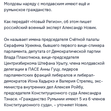
Молдовы наряду с молдавским имеют ещё и
румынское гражданство.
Как передаёт «Новый Регион», об этом пишет
российский военный эксперт Александр Новик.
Он называет имена председателя Счётной палаты
Серафима Урекяна, бывшего первого вице-спикера
парламента, депутата от Демократической партии
Влада Плахотнюка, вице-председателя
Центризбиркома Штефана Урыту, члена молдавской
делегации в ПАСЕ Анны Гуцу, лидеров
парламентских фракций либералов и либерал-
демократов Иона Хадыркэ и Валерия Стрелец, экс-
министра внутренних дел Алексея Ройбу,
председателя Конституционного суда Александра
Тэнасе. «Гражданство Румынии имеют 5 из 6 членов
Конституционного суда», – уточняет Новик.