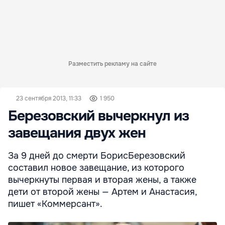
Разместить рекламу на сайте
23 сентября 2013, 11:33
1 950
Березовский вычеркнул из
завещания двух жен
За 9 дней до смерти БорисБерезовский
составил новое завещание, из которого
вычеркнуты первая и вторая жены, а также
дети от второй жены — Артем и Анастасия,
пишет «Коммерсант».