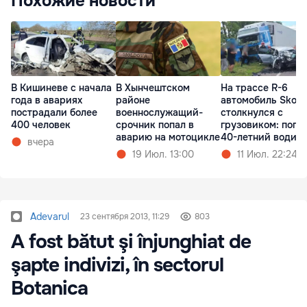
Похожие новости
В Кишиневе с начала
В Хынчештском
На трассе R-6
года в авариях
районе
автомобиль Skod
пострадали более
военнослужащий-
столкнулся с
400 человек
срочник попал в
грузовиком: поги
аварию на мотоцикле
40-летний водит
вчера
19 Июл. 13:00
11 Июл. 22:24
Adevarul
23 сентября 2013, 11:29
803
A fost bătut şi înjunghiat de
şapte indivizi, în sectorul
Botanica