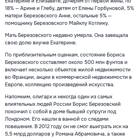
Екатерине и Елизавете, дочерям от первой жены, по
18% — Арине и Глебу, детям от Елены Горбуновой, 5%
матери Березовского Анне, остальные 5% —
помощнику Березовского Майклу Котлику.
Мать Березовского недавно умерла. Она завещала
свою долю внучке Екатерине.
По приблизительным оценкам, состояние Бориса
Березовского составляет около 500 млн фунтов и
включает несколько объектов жилой недвижимости
во Франции, акции в коммерческой недвижимости в
Европе, коллекцию произведений искусства.
Напомним, олигарх и некогда один из самых
влиятельных людей России Борис Березовский
покончил с собой в доме бывшей супруги под
Лондоном. Его нашли в ванной со следами
повешения. В 2012 году он не смог выиграть иск на
5,5 млрд долларов у Романа Абрамовича, а также