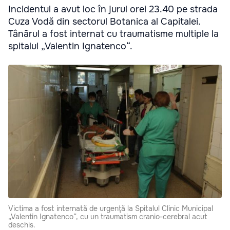
Incidentul a avut loc în jurul orei 23.40 pe strada
Cuza Vodă din sectorul Botanica al Capitalei.
Tânărul a fost internat cu traumatisme multiple la
spitalul „Valentin Ignatenco“.
Victima a fost internată de urgenţă la Spitalul Clinic Municipal
„Valentin Ignatenco“, cu un traumatism cranio-cerebral acut
deschis.