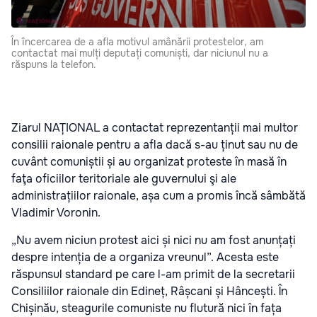
În încercarea de a afla motivul amânării protestelor, am
contactat mai mulți deputați comuniști, dar niciunul nu a
răspuns la telefon.
Ziarul NAȚIONAL a contactat reprezentanții mai multor
consilii raionale pentru a afla dacă s-au ținut sau nu de
cuvânt comuniștii și au organizat proteste în masă în
faţa oficiilor teritoriale ale guvernului şi ale
administrațiilor raionale, așa cum a promis încă sâmbătă
Vladimir Voronin.
„Nu avem niciun protest aici și nici nu am fost anunțați
despre intenția de a organiza vreunul”. Acesta este
răspunsul standard pe care l-am primit de la secretarii
Consiliilor raionale din Edineț, Râșcani și Hâncești. În
Chișinău, steagurile comuniste nu flutură nici în fața