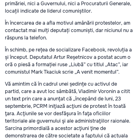
primăriei, nici a Guvernului, nici a Procuraturii Generale,
locații indicate de liderul comuniștilor.
În încercarea de a afla motivul amânării protestelor, am
contactat mai mulți deputați comuniști, dar niciunul nu a
răspuns la telefon.
În schimb, pe rețea de socializare Facebook, revoluția a
și început. Deputatul Artur Reșetnicov a postat acum o
oră o piesă a formației ruse „Liubă” cu titlul „Atac”, iar
comunistul Mark Tkaciuk scrie „A venit momentul”.
Vă amintim că în cadrul unei ședințe cu activul de
partid, care a avut loc sâmbătă, Vladimir Voronin a citit
un text prin care a anunțat că „începând de luni, 23
septembrie, PCRM iniţiază acţiuni de protest în toată
ţara. Acţiunile se vor desfăşura în faţa oficiilor
teritoriale ale guvernului şi ale administraţiilor raionale.
Sarcina primordială a acestor acţiuni ţine de
demonstrarea de către societate a faptului că actuala