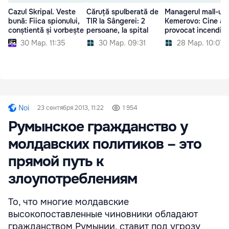
Cazul Skripal. Veste
Căruță spulberată de
Managerul mall-ulu
bună: Fiica spionului,
TIR la Sângerei: 2
Kemerovo: Cine a
conștientă și vorbește
persoane, la spital
provocat incendiul
30 Мар. 11:35
30 Мар. 09:31
28 Мар. 10:07
Noi
23 сентября 2013, 11:22
1 954
Румынское гражданство у
молдавских политиков – это
прямой путь к
злоупотреблениям
То, что многие молдавские
высокопоставленные чиновники обладают
гражданством Румынии, ставит под угрозу