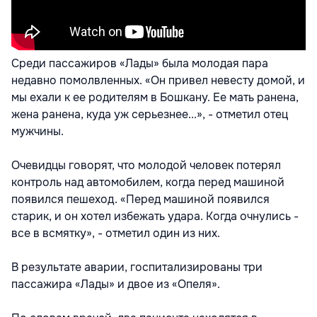
Среди пассажиров «Лады» была молодая пара
недавно помолвленных. «Он привел невесту домой, и
мы ехали к ее родителям в Бошкану. Ее мать ранена,
жена ранена, куда уж серьезнее...», - отметил отец
мужчины.
Очевидцы говорят, что молодой человек потерял
контроль над автомобилем, когда перед машиной
появился пешеход. «Перед машиной появился
старик, и он хотел избежать удара. Когда очнулись -
все в всмятку», - отметил один из них.
В результате аварии, госпитализированы три
пассажира «Лады» и двое из «Опеля».