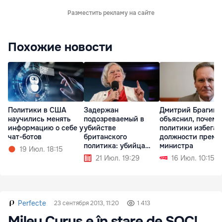
Разместить рекламу на сайте
Похожие новости
Политики в США
Задержан
Дмитрий Брагиш
научились менять
подозреваемый в
объяснил, почему
информацию о себе у
убийстве
политики избега
чат-ботов
британского
должности премь
политика: убийца
министра
19 Июл. 18:15
нанёс 21 удар
21 Июл. 19:29
16 Июл. 10:15
молотком
Perfecte
23 сентября 2013, 11:20
1 413
Miley Cyrus e în stare de ȘOC!