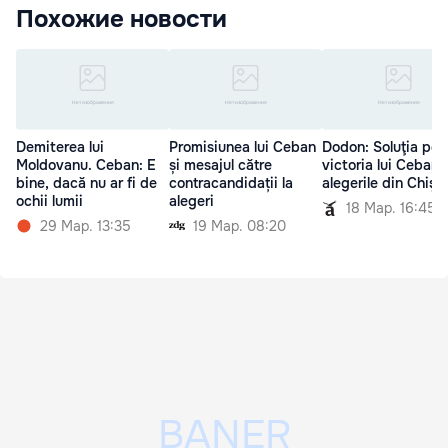
Похожие новости
Demiterea lui
Promisiunea lui Ceban
Dodon: Soluţia pen
Moldovanu. Ceban: E
și mesajul către
victoria lui Ceban î
bine, dacă nu ar fi de
contracandidații la
alegerile din Chişi
ochii lumii
alegeri
18 Мар. 16:45
29 Мар. 13:35
19 Мар. 08:20