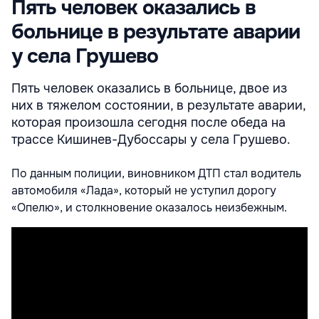
Пять человек оказались в
больнице в результате аварии
у села Грушево
Пять человек оказались в больнице, двое из
них в тяжелом состоянии, в результате аварии,
которая произошла сегодня после обеда на
трассе Кишинев-Дубоссары у села Грушево.
По данным полиции, виновником ДТП стал водитель
автомобиля «Лада», который не уступил дорогу
«Опелю», и столкновение оказалось неизбежным.