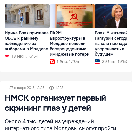
Ирина Влах призвала
ПКРМ:
Влах: У жителей
ОБСЕ к раннему
Евроструктуры в
Гагаузии сегодня
наблюдению за
Молдове понесли
начала пропадать
выборами в Молдове
беспрецедентные
уверенность в
имиджевые потери
будущем
18 Июн. 16:54
1 Апр. 17:05
29 Янв. 19:50
27 января 2015, 13:35
1 237
НМСК организует первый
скрининг глаз у детей
Около 4 тыс. детей из учреждений
интернатного типа Молдовы смогут пройти