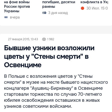
на фоне войны
погибшие, десятки
конфликта в Укр
России против
ранены
30 Июл. 15:08
Украины
3 дня назад
вчера
27 января 2015, 13:43
1 982
Бывшие узники возложили
цветы у "Стены смерти" в
Освенциме
В Польше с возложения цветов у "Стены
смерти" в музее на месте бывшего нацистского
концлагеря "Аушвиц-Биркенау" в Освенциме
стартовали торжества по случаю 70-летнего
юбилея освобождения оставшихся в живых
узников советскими войсками.