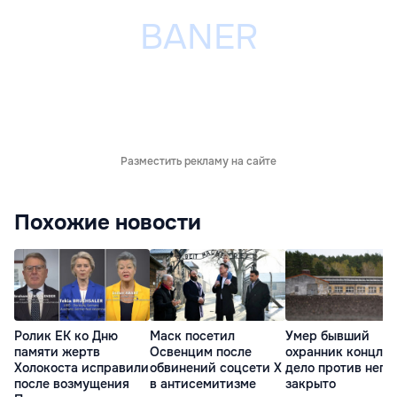
Разместить рекламу на сайте
Похожие новости
Ролик ЕК ко Дню
Маск посетил
Умер бывший
памяти жертв
Освенцим после
охранник концлаг
Холокоста исправили
обвинений соцсети X
дело против него
после возмущения
в антисемитизме
закрыто