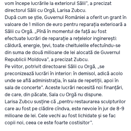
vom începe lucrările la exteriorul Sălii”, a precizat
directorul Sălii cu Orgă, Larisa Zubcu.
După cum se știe, Guvernul României a oferit un grant în
valoare de 1 milion de euro pentru reparația exterioară a
Sălii cu Orgă. „Pînă în momentul de față au fost
efectuate lucrări de reparație a rețelelor inginerești:
căldură, energie, țevi, toate cheltuielile efectuîndu-se
din suma de două milioane de lei alocată de Guvernul
Republicii Moldova”, a precizat Zubcu.
Pe viitor, potrivit directoarei Sălii cu Orgă, „se
preconizează lucrări în interior: în demisol, adică acolo
unde se află administrația, în sala de repetiții, apoi în
sala de concerte”. Aceste lucrări necesită noi finanțări,
de care, din păcate, Sala cu Orgă nu dispune.
Larisa Zubcu susține că „pentru restaurarea sculpturilor
care au fost pe clădire cîndva, este nevoie în jur de 8-9
milioane de lei. Cele vechi au fost lichidate și se fac
copii noi, ceea ce este foarte costisitor”.