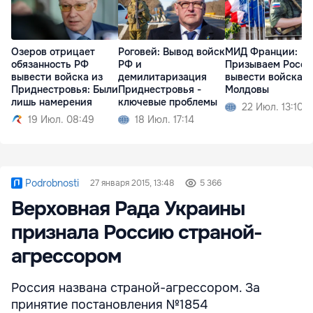
Озеров отрицает
Роговей: Вывод войск
МИД Франции:
обязанность РФ
РФ и
Призываем Росс
вывести войска из
демилитаризация
вывести войска и
Приднестровья: Были
Приднестровья -
Молдовы
лишь намерения
ключевые проблемы
22 Июл. 13:10
19 Июл. 08:49
18 Июл. 17:14
Podrobnosti
27 января 2015, 13:48
5 366
Верховная Рада Украины
признала Россию страной-
агрессором
Россия названа страной-агрессором. За
принятие постановления №1854