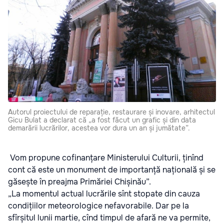
Autorul proiectului de reparație, restaurare și inovare, arhitectul
Gicu Bulat a declarat că „a fost făcut un grafic și din data
demarării lucrărilor, acestea vor dura un an și jumătate”.
Vom propune cofinanțare Ministerului Culturii, ținînd
cont că este un monument de importanță națională și se
găsește în preajma Primăriei Chișinău”.
„La momentul actual lucrările sînt stopate din cauza
condițiilor meteorologice nefavorabile. Dar pe la
sfîrșitul lunii martie, cînd timpul de afară ne va permite,