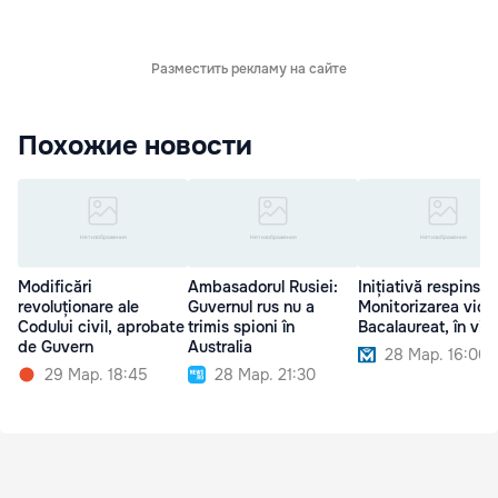
Разместить рекламу на сайте
Похожие новости
Modificări
Ambasadorul Rusiei:
Inițiativă respinsă:
revoluționare ale
Guvernul rus nu a
Monitorizarea vide
Codului civil, aprobate
trimis spioni în
Bacalaureat, în vig
de Guvern
Australia
28 Мар. 16:00
29 Мар. 18:45
28 Мар. 21:30