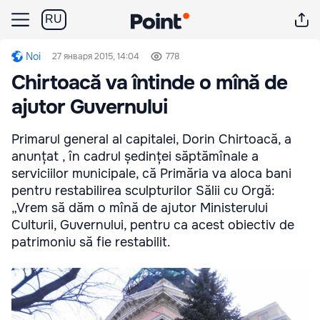
RU
Noi
27 января 2015, 14:04
778
Chirtoacă va întinde o mînă de
ajutor Guvernului
Primarul general al capitalei, Dorin Chirtoacă, a
anunțat , în cadrul ședinței săptămînale a
serviciilor municipale, că Primăria va aloca bani
pentru restabilirea sculpturilor Sălii cu Orgă:
„Vrem să dăm o mînă de ajutor Ministerului
Culturii, Guvernului, pentru ca acest obiectiv de
patrimoniu să fie restabilit.