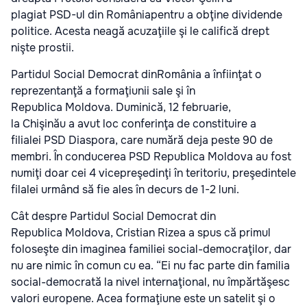
plagiat
PSD
-ul din
România
pentru a obţine dividende
politice. Acesta neagă acuzaţiile şi le califică drept
nişte prostii.
Partidul Social Democrat dinRomânia a înfiinţat o
reprezentanţă a formaţiunii sale şi în
Republica Moldova. Duminică, 12 februarie,
la Chişinău a avut loc conferinţa de constituire a
filialei PSD Diaspora, care numără deja peste 90 de
membri. În conducerea PSD Republica Moldova au fost
numiţi doar cei 4 vicepreşedinţi în teritoriu, preşedintele
filalei urmând să fie ales în decurs de 1-2 luni.
Cât despre Partidul Social Democrat din
Republica Moldova, Cristian Rizea a spus că primul
foloseşte din imaginea familiei social-democraţilor, dar
nu are nimic în comun cu ea. “Ei nu fac parte din familia
social-democrată la nivel internaţional, nu împărtăşesc
valori europene. Acea formaţiune este un satelit şi o