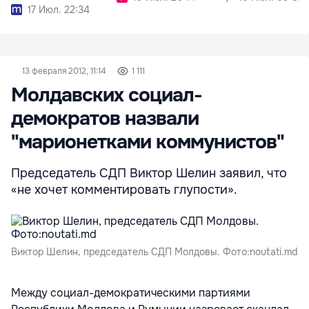
культуры
17 Июл. 22:34
13 февраля 2012, 11:14
1 111
Молдавских социал-
демократов назвали
"марионетками коммунистов"
Председатель СДП Виктор Шелин заявил, что
«не хочет комментировать глупости».
Виктор Шелин, председатель СДП Молдовы. Фото:noutati.md
Между социал-демократическими партиями