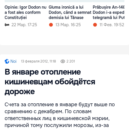
Opinie: Igor Dodon nu
Gluma ironică a lui
Prăbușire An-148:
a fost ales conform
Dodon, când a semnat
Dodon i-a expediat
Constituției
demisia lui Tănase
telegramă lui Putin
22 Мар. 17:25
13 Мар. 16:25
11 Фев. 19:52
Noi
13 февраля 2012, 11:18
2 201
В январе отопление
кишиневцам обойдётся
дороже
Счета за отопление в январе будут выше по
сравнению с декабрем. По словам
ответственных лиц в кишиневской мэрии,
причиной тому послужили морозы, из-за