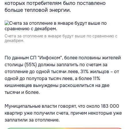
которых потребителям было поставлено
больше тепловой энергии.
Счета за отопление в январе будут выше по сравнению с
декабрем.
По данным СП "Инфоком", более половины жителей
столицы (55%) должны заплатить по счетам за
отопление до одной тысячи леев, 31% жильцов – от
одной до полутора тысяч леев, а более 11%
кишиневцев вынуждены раскошелиться на две
тысячи и более.
Муниципальные власти говорят, что около 183 000
квартир уже получили счета, причем некоторые уже
заплатили за отопление.