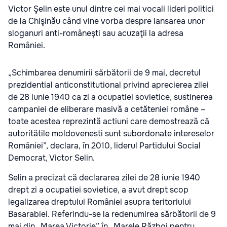
Victor Şelin este unul dintre cei mai vocali lideri politici
de la Chişinău când vine vorba despre lansarea unor
sloganuri anti-româneşti sau acuzaţii la adresa
României.
„Schimbarea denumirii sărbătorii de 9 mai, decretul
prezidential anticonstitutional privind aprecierea zilei
de 28 iunie 1940 ca zi a ocupatiei sovietice, sustinerea
campaniei de eliberare masivă a cetăteniei române –
toate acestea reprezintă actiuni care demostrează că
autoritătile moldovenesti sunt subordonate intereselor
României”, declara, în 2010, liderul Partidului Social
Democrat, Victor Selin.
Selin a precizat că declararea zilei de 28 iunie 1940
drept zi a ocupatiei sovietice, a avut drept scop
legalizarea dreptului României asupra teritoriului
Basarabiei. Referindu-se la redenumirea sărbătorii de 9
mai din „Marea Victorie” în „Marele Război pentru