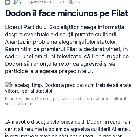
24h
13 февраля 2012, 11:23
817
Dodon îl face minciunos pe Filat
Liderul Partidului Socialiştilor neagă informaţia
despre eventualele discuţii purtate cu liderii
Alianţei, în problema alegerii şefului statului.
Reamintim că premierul Filat a declarat vineri, în
cadrul unei emisiuni televizate, că l-ar fi rugat pe
Dodon să renunţe la retorica agresivă şi să
participe la alegerea preşedintelui.
În acelaşi timp, Dodon a precizat cum trebuie să arate viitorul
şef al statului
„Am avut o discuţie telefonică cu dl Dodon, în care i-am
cerut să renunţe la polemica agresivă cu liderii Alianţei.
În rezultat vom avea de câştigat cu toţii”, a declarat