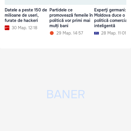
Datele a peste 150 de
Partidele ce
Experţi germani:
milioane de useri,
promovează femeile în
Moldova duce o
furate de hackeri
politică vor primi mai
politică comercială
mulți bani
inteligentă
30 Мар. 12:18
29 Мар. 14:57
28 Мар. 11:01