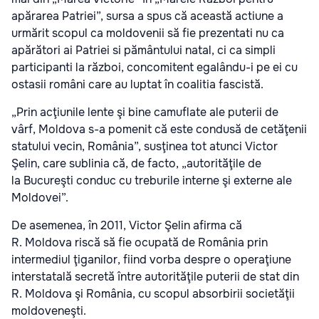
apărarea Patriei”, sursa a spus că această actiune a
urmărit scopul ca moldovenii să fie prezentati nu ca
apărători ai Patriei si pământului natal, ci ca simpli
participanti la război, concomitent egalându-i pe ei cu
ostasii români care au luptat în coalitia fascistă.
„Prin acţiunile lente şi bine camuflate ale puterii de
vârf, Moldova s-a pomenit că este condusă de cetăţenii
statului vecin, România”, susţinea tot atunci Victor
Şelin, care sublinia că, de facto, „autorităţile de
la Bucureşti conduc cu treburile interne şi externe ale
Moldovei”.
De asemenea, în 2011, Victor Şelin afirma că
R. Moldova riscă să fie ocupată de România prin
intermediul ţiganilor, fiind vorba despre o operaţiune
interstatală secretă între autorităţile puterii de stat din
R. Moldova şi România, cu scopul absorbirii societăţii
moldoveneşti.