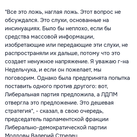
"Все это ложь, наглая ложь. Этот вопрос не
обсуждался. Это слухи, основанные на
инсинуациях. Было бы неплохо, если бы
средства массовой информации,
изобретающие или передающие эти слухи, не
распространяли их дальше, потому что это
создает ненужное напряжение. Я уважаю г-на
Недельчука, и если он пожелает, мы
поговорим. Однако была предпринята попытка
поставить одного против другого: вот,
Либеральная партия предложила, а ЛДПМ
отвергла это предложение. Это дешевая
стратегия", - сказал, в свою очередь,
председатель парламентской фракции
Либерально-демократической партии
Молдовы Валерий Стрелец.