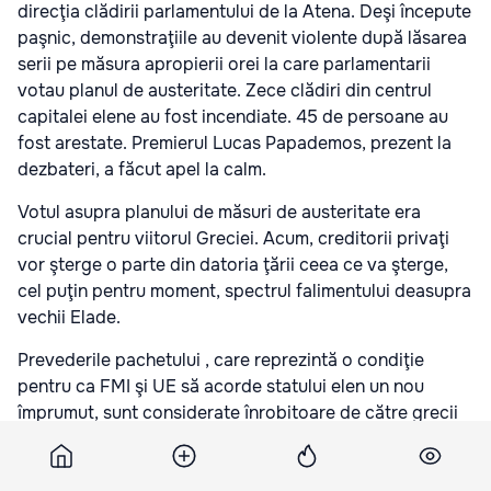
direcţia clădirii parlamentului de la Atena. Deşi începute
paşnic, demonstraţiile au devenit violente după lăsarea
serii pe măsura apropierii orei la care parlamentarii
votau planul de austeritate. Zece clădiri din centrul
capitalei elene au fost incendiate. 45 de persoane au
fost arestate. Premierul Lucas Papademos, prezent la
dezbateri, a făcut apel la calm.
Votul asupra planului de măsuri de austeritate era
crucial pentru viitorul Greciei. Acum, creditorii privaţi
vor şterge o parte din datoria ţării ceea ce va şterge,
cel puţin pentru moment, spectrul falimentului deasupra
vechii Elade.
Prevederile pachetului , care reprezintă o condiţie
pentru ca FMI şi UE să acorde statului elen un nou
împrumut, sunt considerate înrobitoare de către grecii
de rând. Manifestanţii au scandat lozinci ca "Vom fi
sclavii germanilor"