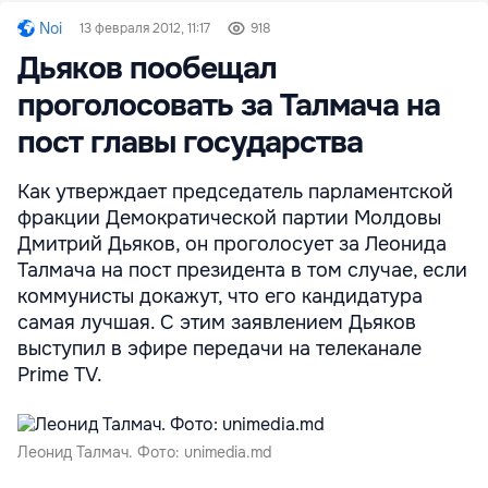
Noi
13 февраля 2012, 11:17
918
Дьяков пообещал
проголосовать за Талмача на
пост главы государства
Как утверждает председатель парламентской
фракции Демократической партии Молдовы
Дмитрий Дьяков, он проголосует за Леонида
Талмача на пост президента в том случае, если
коммунисты докажут, что его кандидатура
самая лучшая. С этим заявлением Дьяков
выступил в эфире передачи на телеканале
Prime TV.
Леонид Талмач. Фото: unimedia.md