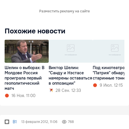
Разместить рекламу на сайте
Похожие новости
Шелин о выборах: В
Виктор Шелин:
Под кинотеатром
Молдове Россия
"Санду и Нэстасе
"Патрия" обнару
проиграла первый
намерены оставаться
старинные тонне
геополитический
в оппозиции"
9 Июл. 12:15
матч
28 Сен. 12:33
16 Ноя. 11:00
B1
13 февраля 2012, 11:06
768