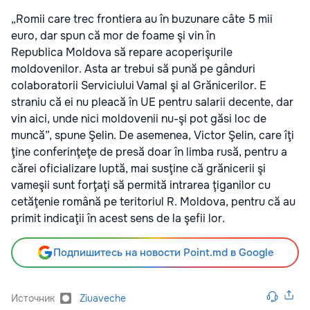
„Romii care trec frontiera au în buzunare câte 5 mii
euro, dar spun că mor de foame şi vin în
Republica Moldova să repare acoperişurile
moldovenilor. Asta ar trebui să pună pe gânduri
colaboratorii Serviciului Vamal şi al Grănicerilor. E
straniu că ei nu pleacă în UE pentru salarii decente, dar
vin aici, unde nici moldovenii nu-şi pot găsi loc de
muncă”, spune Şelin. De asemenea, Victor Şelin, care îţi
ţine conferinţeţe de presă doar în limba rusă, pentru a
cărei oficializare luptă, mai susţine că grănicerii şi
vameşii sunt forţaţi să permită intrarea ţiganilor cu
cetăţenie română pe teritoriul R. Moldova, pentru că au
primit indicaţii în acest sens de la şefii lor.
Подпишитесь на новости Point.md в Google
Источник
Ziuaveche