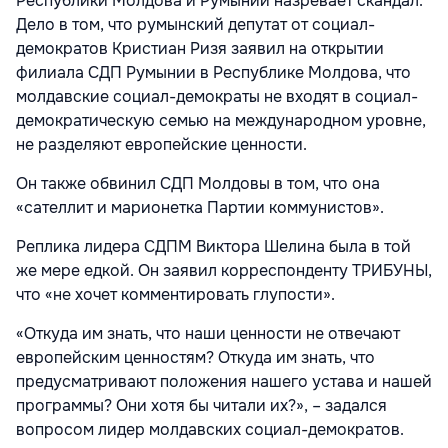
Республики Молдова и Румынии назревает скандал.
Дело в том, что румынский депутат от социал-
демократов Кристиан Ризя заявил на открытии
филиала СДП Румынии в Республике Молдова, что
молдавские социал-демократы не входят в социал-
демократическую семью на международном уровне,
не разделяют европейские ценности.
Он также обвинил СДП Молдовы в том, что она
«сателлит и марионетка Партии коммунистов».
Реплика лидера СДПМ Виктора Шелина была в той
же мере едкой. Он заявил корреспонденту ТРИБУНЫ,
что «не хочет комментировать глупости».
«Откуда им знать, что наши ценности не отвечают
европейским ценностям? Откуда им знать, что
предусматривают положения нашего устава и нашей
программы? Они хотя бы читали их?», – задался
вопросом лидер молдавских социал-демократов.