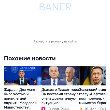
Разместить рекламу на сайте
Похожие новости
Жардан: Для меня
Дьяков о Плахотнюке:
Зеленский выдви
было честью и
Он поставил страну в
главу «Нафтогаза
привилегией
очень драматичную
пост премьер-
служить Молдове и
ситуацию
министра Украин
Министерству
19 Июл. 20:14
16 Июл. 09:32