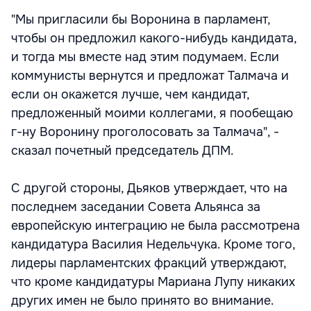
"Мы пригласили бы Воронина в парламент,
чтобы он предложил какого-нибудь кандидата,
и тогда мы вместе над этим подумаем. Если
коммунисты вернутся и предложат Талмача и
если он окажется лучше, чем кандидат,
предложенный моими коллегами, я пообещаю
г-ну Воронину проголосовать за Талмача", -
сказал почетный председатель ДПМ.
С другой стороны, Дьяков утверждает, что на
последнем заседании Совета Альянса за
европейскую интеграцию не была рассмотрена
кандидатура Василия Недельчука. Кроме того,
лидеры парламентских фракций утверждают,
что кроме кандидатуры Мариана Лупу никаких
других имен не было принято во внимание.