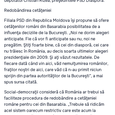
deputatul Cristian Rizea, preşedintele PSD Diaspora.
Redobândirea cetăţeniei
Filiala PSD din Republica Moldova îşi propune să ofere
cetăţenilor români din Basarabia posibilitatea de a
influenţa deciziile de la Bucureşti. „Noi ne dorim alegeri
anticipate. Fie că vor fi anticipate sau nu, noi ne
pregătim. Ştiţi foarte bine, că cei din diasporă, cei care
nu trăiesc în România, au decis soarta ultimelor alegeri
prezidenţiale din 2009. Şi aţi văzut rezultatele. De
fiecare dată când vin aici, văd nemulţumirea românilor,
fraţilor noştri de aici, care văd că n-au primit niciun
sprijin din partea autorităţilor de la Bucureşti”, a mai
spus sursa citată.
Social-democraţii consideră că România ar trebui să
faciliteze procedura de redobândire a cetăţeniei
române pentru cei din Basarabia. „Trebuie să ridicăm
acel sistem oarecum restrictiv care este acum la