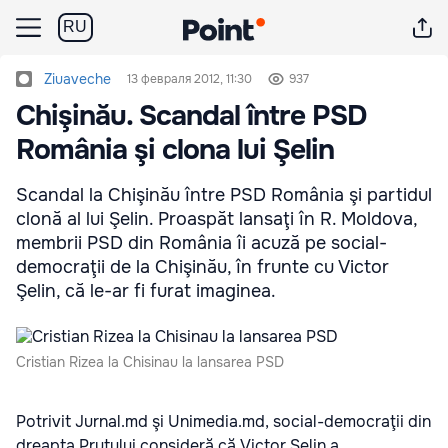
RU
Ziuaveche
13 февраля 2012, 11:30
937
Chişinău. Scandal între PSD
România şi clona lui Şelin
Scandal la Chişinău între PSD România şi partidul
clonă al lui Şelin. Proaspăt lansaţi în R. Moldova,
membrii PSD din România îi acuză pe social-
democraţii de la Chişinău, în frunte cu Victor
Şelin, că le-ar fi furat imaginea.
Cristian Rizea la Chisinau la lansarea PSD
Potrivit Jurnal.md
şi Unimedia.md
, social-democraţii din
dreapta Prutului consideră că
Victor Şelin
a