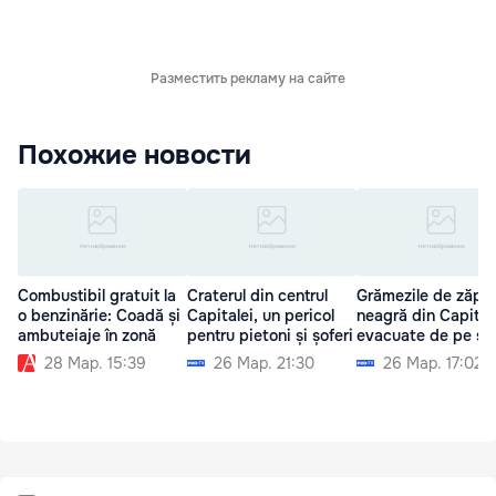
Разместить рекламу на сайте
Похожие новости
Combustibil gratuit la
Craterul din centrul
Grămezile de zăpa
o benzinărie: Coadă și
Capitalei, un pericol
neagră din Capital
ambuteiaje în zonă
pentru pietoni și șoferi
evacuate de pe str
28 Мар. 15:39
26 Мар. 21:30
26 Мар. 17:02