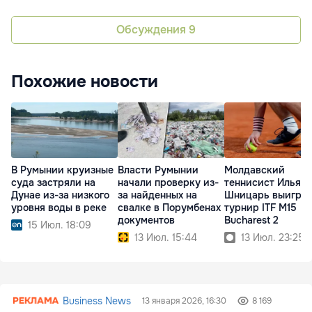
Обсуждения
9
Похожие новости
В Румынии круизные
Власти Румынии
Молдавский
суда застряли на
начали проверку из-
теннисист Илья
Дунае из-за низкого
за найденных на
Шницарь выигра
уровня воды в реке
свалке в Порумбенах
турнир ITF M15
документов
Bucharest 2
15 Июл. 18:09
13 Июл. 15:44
13 Июл. 23:25
Business News
13 января 2026, 16:30
8 169