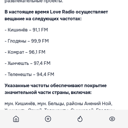
развлекательные проекты.
В настоящее время Love Radio осуществляет
вещание на следующих частотах:
- Кишинёв – 91,1 FM
- Глодяны – 99,9 FM
- Комрат – 96,1 FM
- Хынчешть – 97,4 FM
- Теленешты – 94,4 FM
Указанные частоты обеспечивают покрытие
значительной части страны, включая:
мун. Кишинёв, мун. Бельцы, районы Анений Ной,
Хынчешть, Орхей, Теленешты, Сынжерей, Глодяны,
Рышкань, Фалешты, Флорешты, Дрокия, а также
Комрат, Конгаз и другие населённые пункты