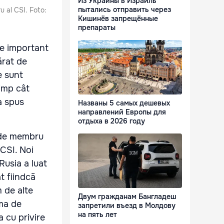
Из Украины в Израиль
пытались отправить через
u al CSI. Foto:
Кишинёв запрещённые
препараты
 e important
ărat de
e sunt
timp cât
a spus
Названы 5 самых дешевых
направлений Европы для
отдыха в 2026 году
l de membru
 CSI. Noi
Rusia a luat
t fiindcă
 de alte
Двум гражданам Бангладеш
rma de
запретили въезд в Молдову
на пять лет
 cu privire