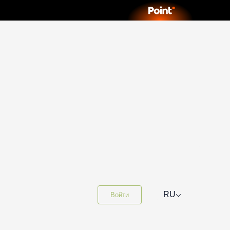
⌵
RU
Войти