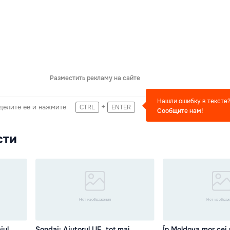
Разместить рекламу на сайте
Нашли ошибку в тексте
+
делите ее и нажмите
CTRL
ENTER
Сообщите нам!
сти
jul
Sondaj: Ajutorul UE, tot mai
În Moldova mor cei 