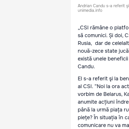
Andrian Candu s-a referit ş
unimedia.info
„CSI rămâne o platfor
să comunici. Și doi,
Rusia, dar de celelal
nouă-zece state jucăt
există unele benefici
Candu.
El s-a referit şi la 
al CSI. ”Noi la ora a
vorbim de Belarus, Kaz
anumite acțiuni îndre
până la urmă piața ru
piețe? În situația în 
comunicare nu va mai 