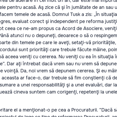
rea de aderare în cel mult un an, dar este mai import
ele pentru acasă. Aş zice că şi în jumătate de an sau u
e facem temele de acasă. Domnul Tusk a zis: „În situaţia
gres, evaluat corect şi independent pe reforma justiţi
ot ceea ce ne-am propus ca Acord de Asociere, veniţi
Până atunci nu o depuneţi, deoarece o să o respingem
parte din temele pe care le aveţi, setaţi-vă priorităţile,
cordului sunt priorităţi care trebuie făcute mâine, poi
pă aceea veniţi cu cererea. Nu veniţi cu ea în situaţia 
iile”. Dar aţi întrebat dacă vrem sau nu vrem să depun
de voinţă. Da, noi vrem să depunem cererea. Şi eu mâi
 aceasta ar face-o, dar trebuie să fim conştienţi că 
umare a unei responsabilităţi şi a unei evaluări, dar l
uează cineva suntem cam corigenţi, repetenţi la unele
oritare el a menţionat-o pe cea a Procuraturii. ”Dacă 