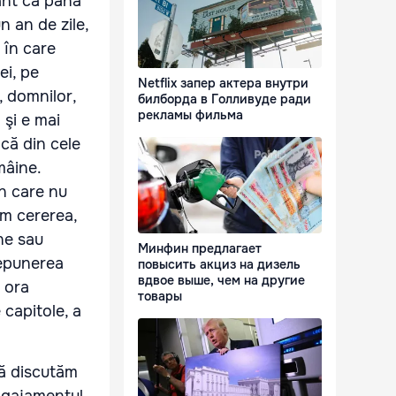
ant ca până
n an de zile,
 în care
ei, pe
Netflix запер актера внутри
, domnilor,
билборда в Голливуде ради
рекламы фильма
 şi e mai
 că din cele
mâine.
în care nu
em cererea,
ne sau
Минфин предлагает
depunerea
повысить акциз на дизель
вдвое выше, чем на другие
a ora
товары
 capitole, a
să discutăm