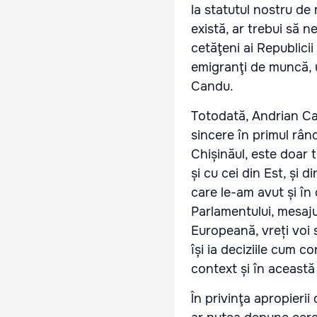
la statutul nostru de
există, ar trebui să 
cetăţeni ai Republicii
emigranţi de muncă, u
Candu.
Totodată, Andrian Can
sincere în primul rân
Chișinăul, este doar 
și cu cei din Est, și d
care le-am avut și în 
Parlamentului, mesajul
Europeană, vreți voi 
își ia deciziile cum c
context și în această 
În privinţa apropieri