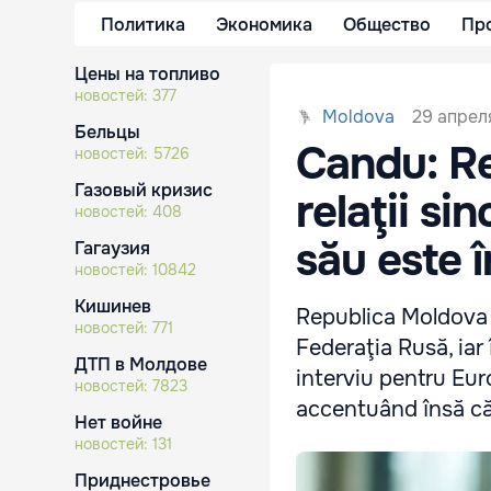
Политика
Экономика
Общество
Пр
Цены на топливо
новостей:
377
29 апреля
Moldova
Бельцы
Candu: Re
новостей:
5726
Газовый кризис
relaţii si
новостей:
408
său este 
Гагаузия
новостей:
10842
Кишинев
Republica Moldova îş
новостей:
771
Federaţia Rusă, iar 
ДТП в Молдове
interviu pentru Eu
новостей:
7823
accentuând însă că 
Нет войне
новостей:
131
Приднестровье