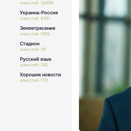
новостей:
34989
Украина-Россия
новостей:
8491
Землетрясение
новостей:
1009
Стадион
новостей:
119
Русский язык
новостей:
292
Хорошие новости
новостей:
1721