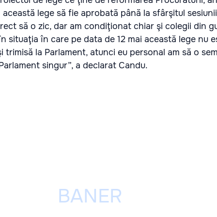
 proiectul de lege ce ţine de reformarea Procuraturii, 
această lege să fie aprobată până la sfârşitul sesiunii
rect să o zic, dar am condiţionat chiar şi colegii din g
ă în situaţia în care pe data de 12 mai această lege nu e
i trimisă la Parlament, atunci eu personal am să o se
 Parlament singur”, a declarat Candu.