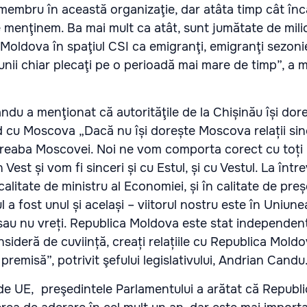
 membru în această organizaţie, dar atâta timp cât înc
ne menţinem. Ba mai mult ca atât, sunt jumătate de mil
 Moldova în spaţiul CSI ca emigranţi, emigranţi sezonie
nii chiar plecaţi pe o perioadă mai mare de timp”, a 
du a menţionat că autorităţile de la Chișinău își dores
d cu Moscova „Dacă nu își dorește Moscova relații si
treaba Moscovei. Noi ne vom comporta corect cu toți p
in Vest și vom fi sinceri și cu Estul, și cu Vestul. La într
calitate de ministru al Economiei, și în calitate de preș
 a fost unul și același – viitorul nostru este în Uniune
sau nu vreți. Republica Moldova este stat independent
onsideră de cuviință, creați relațiile cu Republica Mold
premisă”, potrivit şefului legislativului, Andrian Candu
i de UE, preşedintele Parlamentului a arătat că Repub