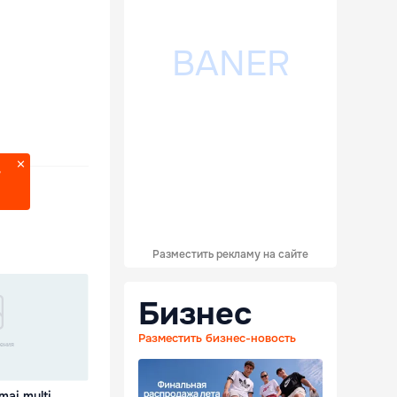
?
Разместить рекламу на сайте
Бизнес
Разместить бизнес-новость
mai mulți