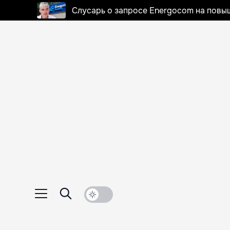
Слусарь о запросе Energocom на повы