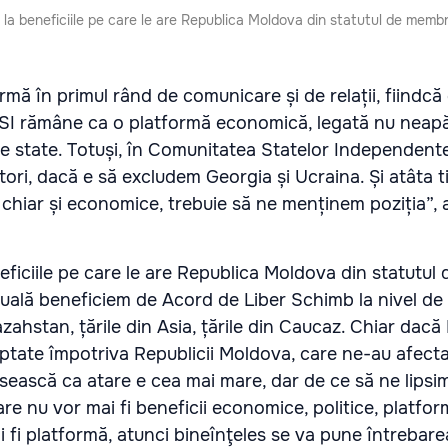
i la beneficiile pe care le are Republica Moldova din statutul de membr
mă în primul rând de comunicare și de relații, fiindcă
 CSI rămâne ca o platformă economică, legată nu neap
te state. Totuși, în Comunitatea Statelor Independent
ori, dacă e să excludem Georgia și Ucraina. Și atâta 
i chiar și economice, trebuie să ne menținem poziția”, 
beneficiile pe care le are Republica Moldova din statutu
ctuală beneficiem de Acord de Liber Schimb la nivel de
ahstan, țările din Asia, țările din Caucaz. Chiar dacă 
ptate împotriva Republicii Moldova, care ne-au afecta
sească ca atare e cea mai mare, dar de ce să ne lipsim
care nu vor mai fi beneficii economice, politice, platfo
fi platformă, atunci bineînţeles se va pune întrebarea