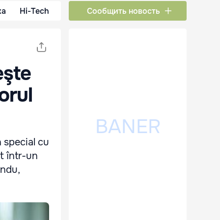
ка
Hi-Tech
Сообщить новость
eşte
orul
n special cu
t într-un
andu,