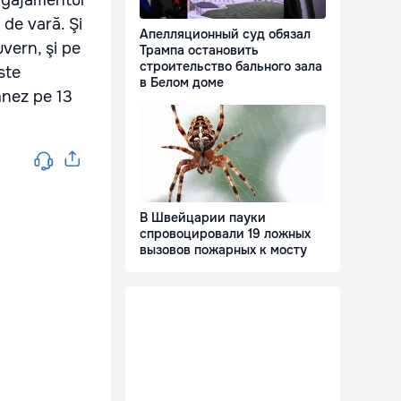
angajamentul
 de vară. Şi
Апелляционный суд обязал
uvern, şi pe
Трампа остановить
строительство бального зала
ste
в Белом доме
mnez pe 13
В Швейцарии пауки
спровоцировали 19 ложных
вызовов пожарных к мосту