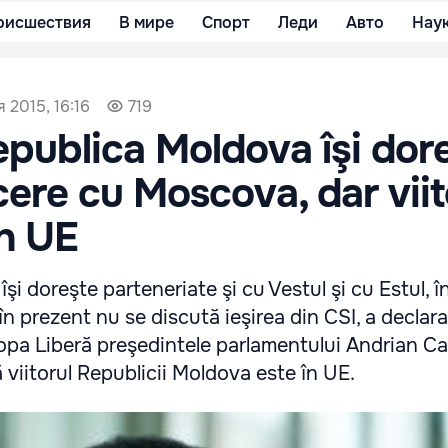
оисшествия
В мире
Спорт
Леди
Авто
Нау
 2015, 16:16
719
publica Moldova îşi dor
ncere cu Moscova, dar viit
în UE
i doreşte parteneriate şi cu Vestul şi cu Estul, î
în prezent nu se discută ieşirea din CSI, a declara
ropa Liberă preşedintele parlamentului Andrian C
viitorul Republicii Moldova este în UE.