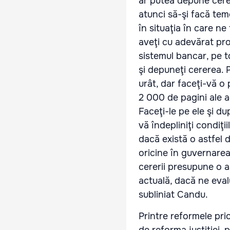
ar putea depune cere
atunci să-şi facă tem
în situaţia în care n
aveţi cu adevărat pro
sistemul bancar, pe t
şi depuneţi cererea. 
urât, dar faceţi-vă o 
2 000 de pagini ale a
Faceţi-le pe ele şi du
vă îndepliniţi condiţ
dacă există o astfel 
oricine în guvernarea
cererii presupune o as
actuală, dacă ne eval
subliniat Candu.
Printre reformele pri