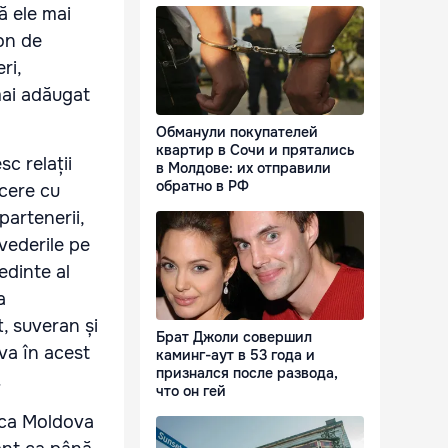
ă ele mai
ion de
ri,
mai adăugat
Обманули покупателей
квартир в Сочи и прятались
c relații
в Молдове: их отправили
обратно в РФ
ncere cu
artenerii,
evederile pe
edinte al
a
, suveran și
Брат Джоли совершил
ova în acest
каминг-аут в 53 года и
признался после развода,
.
что он гей
lica Moldova