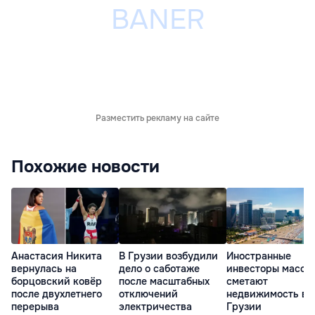
Разместить рекламу на сайте
Похожие новости
Анастасия Никита
В Грузии возбудили
Иностранные
вернулась на
дело о саботаже
инвесторы массо
борцовский ковёр
после масштабных
сметают
после двухлетнего
отключений
недвижимость в
перерыва
электричества
Грузии