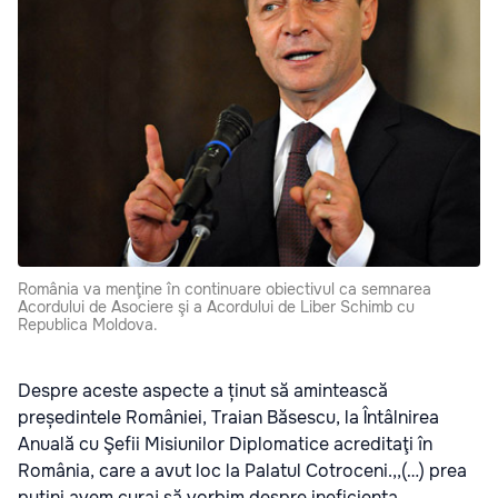
România va menţine în continuare obiectivul ca semnarea
Acordului de Asociere şi a Acordului de Liber Schimb cu
Republica Moldova.
Despre aceste aspecte a ținut să amintească
președintele României, Traian Băsescu, la Întâlnirea
Anuală cu Şefii Misiunilor Diplomatice acreditaţi în
România, care a avut loc la Palatul Cotroceni.,,(…) prea
puţini avem curaj să vorbim despre ineficienţa