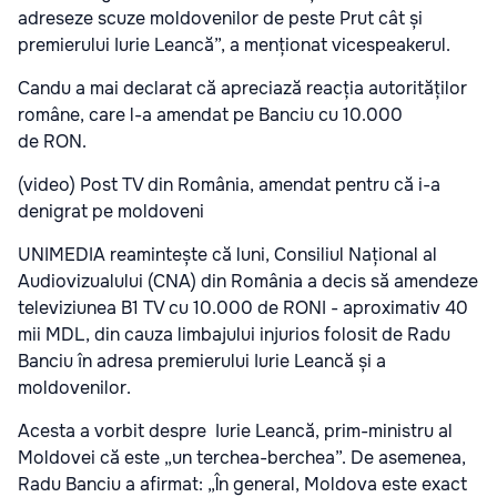
adreseze scuze moldovenilor de peste Prut cât și
premierului Iurie Leancă”, a menționat vicespeakerul.
Candu a mai declarat că apreciază reacția autorităților
române, care l-a amendat pe Banciu cu 10.000
de RON.
(video) Post TV din România, amendat pentru că i-a
denigrat pe moldoveni
UNIMEDIA reamintește că luni, Consiliul Național al
Audiovizualului (CNA) din România a decis să amendeze
televiziunea B1 TV cu 10.000 de RONI - aproximativ 40
mii MDL, din cauza limbajului injurios folosit de Radu
Banciu în adresa premierului Iurie Leancă și a
moldovenilor.
Acesta a vorbit despre Iurie Leancă, prim-ministru al
Moldovei că este „un terchea-berchea”. De asemenea,
Radu Banciu a afirmat: „În general, Moldova este exact