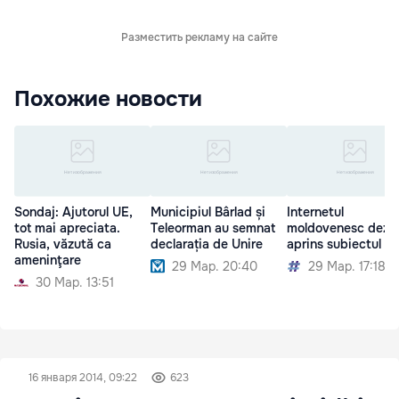
Разместить рекламу на сайте
Похожие новости
Sondaj: Ajutorul UE,
Municipiul Bârlad și
Internetul
tot mai apreciata.
Teleorman au semnat
moldovenesc dezb
Rusia, văzută ca
declarația de Unire
aprins subiectul Un
ameninţare
29 Мар. 20:40
29 Мар. 17:18
30 Мар. 13:51
16 января 2014, 09:22
623