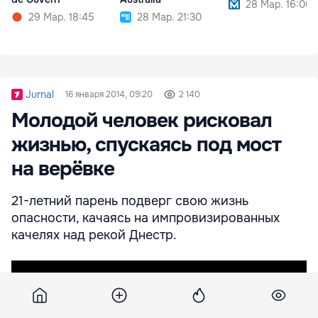
28 Мар. 16:00
29 Мар. 18:45
28 Мар. 21:30
Jurnal
16 января 2014, 09:20
2 140
Молодой человек рисковал
жизнью, спускаясь под мост
на верёвке
21-летний парень подверг свою жизнь
опасности, качаясь на импровизированных
качелях над рекой Днестр.