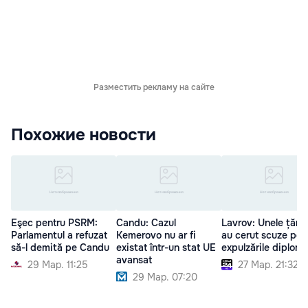
Разместить рекламу на сайте
Похожие новости
Eşec pentru PSRM:
Candu: Cazul
Lavrov: Unele țări ș
Parlamentul a refuzat
Kemerovo nu ar fi
au cerut scuze pen
să-l demită pe Candu
existat într-un stat UE
expulzările diploma
avansat
29 Мар. 11:25
27 Мар. 21:32
29 Мар. 07:20