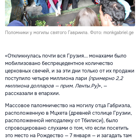
Поломники у могилы святого Гавриила. Фото: monkgabriel.ge
«Откликнулась почти вся Грузия... монахами было
мобилизовано беспрецедентное количество
церковных свечей, и за эти дни только от их продажи
поступило четыре миллиона лари
(примерно 2,2
миллиона долларов — прим. Ленты.Ру)
», —
рассказали в епархии.
Массовое паломничество на могилу отца Габриэла,
расположенную в Мцхета (древней столице Грузии,
расположенной неподалеку от Тбилиси), было
спровоцировано слухами о том, что если посетить
это место на Рождество — 7 января — и загадать там