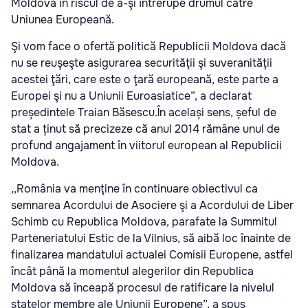
Moldova în riscul de a-şi întrerupe drumul către
Uniunea Europeană.
Şi vom face o ofertă politică Republicii Moldova dacă
nu se reuşeşte asigurarea securităţii şi suveranităţii
acestei ţări, care este o ţară europeană, este parte a
Europei şi nu a Uniunii Euroasiatice”, a declarat
președintele Traian Băsescu.În același sens, șeful de
stat a ținut să precizeze că anul 2014 rămâne unul de
profund angajament în viitorul european al Republicii
Moldova.
,,România va menţine în continuare obiectivul ca
semnarea Acordului de Asociere şi a Acordului de Liber
Schimb cu Republica Moldova, parafate la Summitul
Parteneriatului Estic de la Vilnius, să aibă loc înainte de
finalizarea mandatului actualei Comisii Europene, astfel
încât până la momentul alegerilor din Republica
Moldova să înceapă procesul de ratificare la nivelul
statelor membre ale Uniunii Europene”, a spus