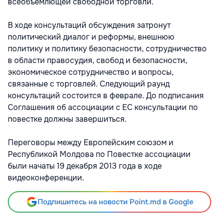
всеобъемлющей свободной торговли.
В ходе консультаций обсуждения затронут
политический диалог и реформы, внешнюю
политику и политику безопасности, сотрудничество
в области правосудия, свобод и безопасности,
экономическое сотрудничество и вопросы,
связанные с торговлей. Следующий раунд
консультаций состоится в феврале. До подписания
Соглашения об ассоциации с ЕС консультации по
повестке должны завершиться.
Переговоры между Европейским союзом и
Республикой Молдова по Повестке ассоциации
были начаты 19 декабря 2013 года в ходе
видеоконференции.
Подпишитесь на новости Point.md в Google