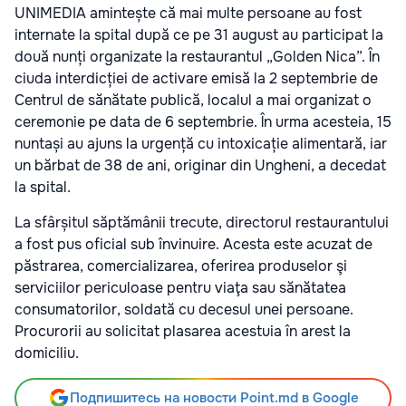
UNIMEDIA amintește că mai multe persoane au fost
internate la spital după ce pe 31 august au participat la
două nunți organizate la restaurantul „Golden Nica”. În
ciuda interdicției de activare emisă la 2 septembrie de
Centrul de sănătate publică, localul a mai organizat o
ceremonie pe data de 6 septembrie. În urma acesteia, 15
nuntași au ajuns la urgență cu intoxicație alimentară, iar
un bărbat de 38 de ani, originar din Ungheni, a decedat
la spital.
La sfârșitul săptămânii trecute, directorul restaurantului
a fost pus oficial sub învinuire. Acesta este acuzat de
păstrarea, comercializarea, oferirea produselor şi
serviciilor periculoase pentru viaţa sau sănătatea
consumatorilor, soldată cu decesul unei persoane.
Procurorii au solicitat plasarea acestuia în arest la
domiciliu.
Подпишитесь на новости Point.md в Google