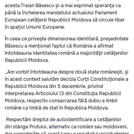
acesta.Traian Băsescu și-a mai exprimat speranța ca
până la încheierea mandatului actualului Parlament
European cetățenii Republicii Moldova să circule liber
în spațiul Uniunii Europene.
În ceea ce privește dimensiunea identitară, președintele
Băsescu a menționat faptul că România a afirmat
întotdeauna identitatea română a majorităţii cetăţenilor
Republicii Moldova.
,,Am vorbit întotdeauna despre două state româneşti, şi
în acest context salutăm decizia Curţii Constituţionale a
Republicii Moldova din 5 decembrie, privind
interpretarea Articolului 13 din Constituţia Republicii
Moldova, respectiv consacrarea fără dubiu a limbii
române ca limbă de stat în Republica Moldova.
Respectăm dreptul de autoidentificare a cetăţenilor
din stânga Prutului, alternativ ca români sau moldoveni,
dar considerăm că acest lucru e rezultatul vicisitudinilor