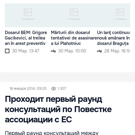
Dosarul BEM: Grigore
Mărturii din dosarul
Un lanţ continuu: O
Gacikevici, al treilea
tentativei de asasinare
nouă amânare în
an în arest preventiv
a lui Plahotniuc
dosarul Braguța
30 Мар. 13:47
30 Мар. 10:00
28 Мар. 16:59
16 января 2014, 09:25
1 307
Проходит первый раунд
консультаций по Повестке
ассоциации с ЕС
Первый раунд консультаций между