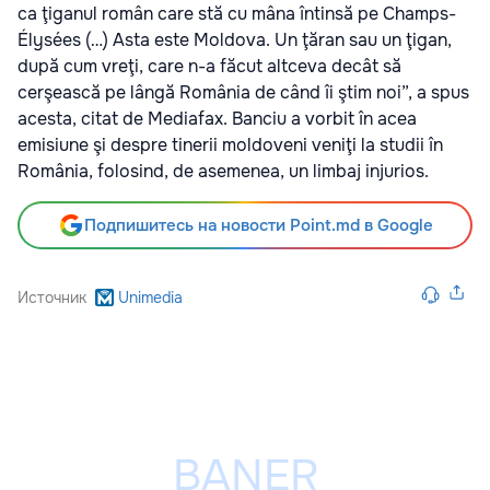
ca ţiganul român care stă cu mâna întinsă pe Champs-
Élysées (…) Asta este Moldova. Un ţăran sau un ţigan,
după cum vreţi, care n-a făcut altceva decât să
cerşească pe lângă România de când îi ştim noi”, a spus
acesta, citat de Mediafax. Banciu a vorbit în acea
emisiune şi despre tinerii moldoveni veniţi la studii în
România, folosind, de asemenea, un limbaj injurios.
Подпишитесь на новости Point.md в Google
Источник
Unimedia