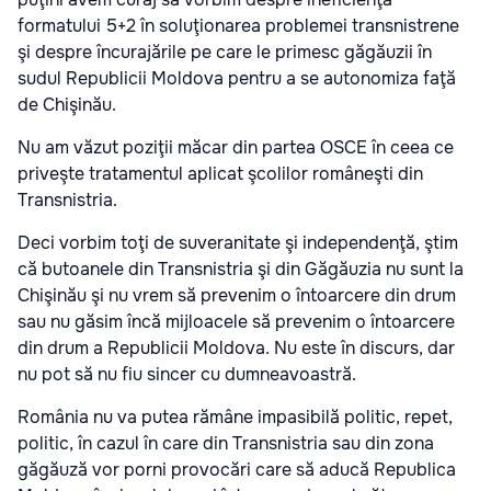
formatului 5+2 în soluţionarea problemei transnistrene
şi despre încurajările pe care le primesc găgăuzii în
sudul Republicii Moldova pentru a se autonomiza faţă
de Chişinău.
Nu am văzut poziţii măcar din partea OSCE în ceea ce
priveşte tratamentul aplicat şcolilor româneşti din
Transnistria.
Deci vorbim toţi de suveranitate şi independenţă, ştim
că butoanele din Transnistria şi din Găgăuzia nu sunt la
Chişinău şi nu vrem să prevenim o întoarcere din drum
sau nu găsim încă mijloacele să prevenim o întoarcere
din drum a Republicii Moldova. Nu este în discurs, dar
nu pot să nu fiu sincer cu dumneavoastră.
România nu va putea rămâne impasibilă politic, repet,
politic, în cazul în care din Transnistria sau din zona
găgăuză vor porni provocări care să aducă Republica