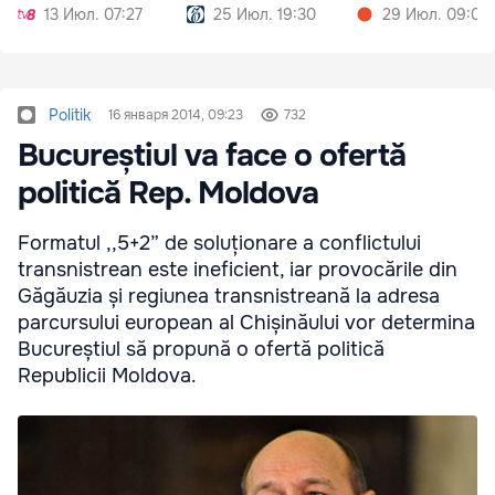
13 Июл. 07:27
25 Июл. 19:30
29 Июл. 09:05
Politik
16 января 2014, 09:23
732
Bucureștiul va face o ofertă
politică Rep. Moldova
Formatul ,,5+2” de soluționare a conflictului
transnistrean este ineficient, iar provocările din
Găgăuzia și regiunea transnistreană la adresa
parcursului european al Chișinăului vor determina
Bucureștiul să propună o ofertă politică
Republicii Moldova.