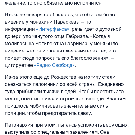
желание, то оно обязательно исполнится.
В начале января сообщалось, что об этом было
видение у монахини Параскевы — по
информации
«Интерфакса»
, речь идет о духовной
дочери упомянутого отца Габриэла. «Когда я
молилась на могиле отца Гавриила, у меня было
видение, что он исполнит желания всех тех, кто
придет сюда попросить его благословения», —
цитирует ее
«Радио Свобода»
.
Из-за этого еще до Рождества на могилу стали
съезжаться паломники со всей страны. Ежедневно
туда прибывали тысячи людей. Чтобы посетить это
место, они выстаивали огромные очереди. Властям
пришлось мобилизовать значительные силы
полиции, чтобы предотвратить давку.
Патриархия при этом, пытаясь успокоить верующих,
выступила со специальным заявлением. Она