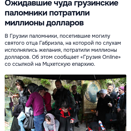
Ожидавшие чуда грузинские
паломники потратили
миллионы долларов
В Грузии паломники, посетившие могилу
святого отца Габриэла, на которой по слухам
исполнялись желания, потратили миллионы
долларов. Об этом сообщает «Грузия Online»
со ссылкой на Мцхетскую епархию.