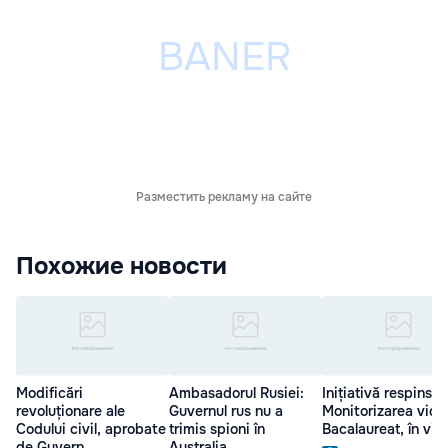
Разместить рекламу на сайте
Похожие новости
Modificări
Ambasadorul Rusiei:
Inițiativă respinsă:
revoluționare ale
Guvernul rus nu a
Monitorizarea vide
Codului civil, aprobate
trimis spioni în
Bacalaureat, în vig
de Guvern
Australia