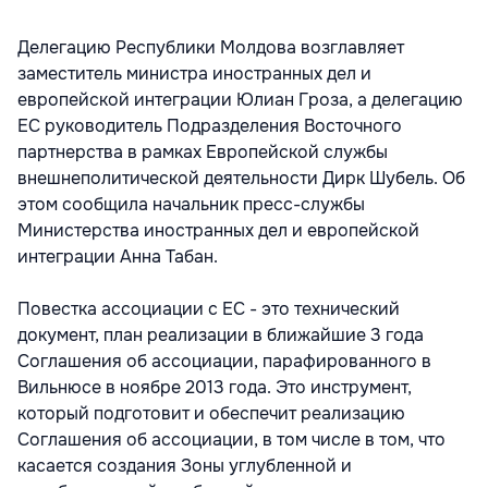
Делегацию Республики Молдова возглавляет
заместитель министра иностранных дел и
европейской интеграции Юлиан Гроза, а делегацию
ЕС руководитель Подразделения Восточного
партнерства в рамках Европейской службы
внешнеполитической деятельности Дирк Шубель. Об
этом сообщила начальник пресс-службы
Министерства иностранных дел и европейской
интеграции Анна Табан.
Повестка ассоциации с ЕС - это технический
документ, план реализации в ближайшие 3 года
Соглашения об ассоциации, парафированного в
Вильнюсе в ноябре 2013 года. Это инструмент,
который подготовит и обеспечит реализацию
Соглашения об ассоциации, в том числе в том, что
касается создания Зоны углубленной и