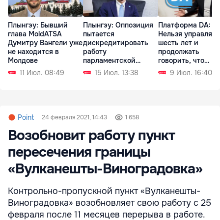
Плынгэу: Бывший
Плынгэу: Оппозиция
Платформа DA:
глава MoldATSA
пытается
Нельзя управлять
Думитру Вангели уже
дискредитировать
шесть лет и
не находится в
работу
продолжать
Молдове
парламентской
говорить, что
комиссии
виноват Плахотн
11 Июл. 08:49
15 Июл. 13:38
9 Июл. 16:40
Point
24 февраля 2021, 14:43
1 658
Возобновит работу пункт
пересечения границы
«Вулканешты-Виноградовка»
Контрольно-пропускной пункт «Вулканешты-
Виноградовка» возобновляет свою работу с 25
февраля после 11 месяцев перерыва в работе.