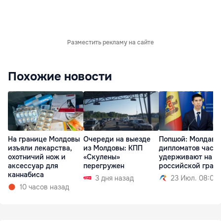
Разместить рекламу на сайте
Похожие новости
На границе Молдовы
Очереди на выезде
Попшой: Молдавс
изъяли лекарства,
из Молдовы: КПП
дипломатов часа
охотничий нож и
«Скулены»
удерживают на
аксессуар для
перегружен
российской гран
каннабиса
3 дня назад
23 Июл. 08:02
10 часов назад