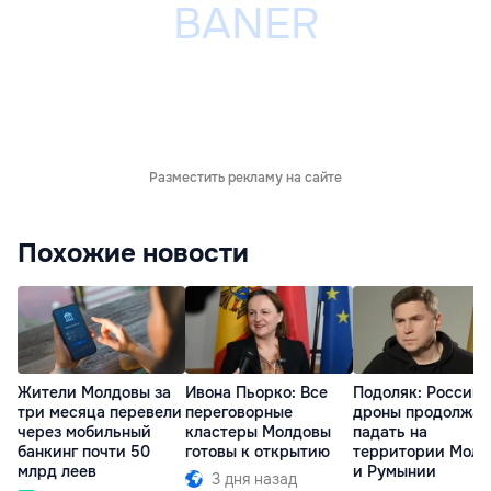
Разместить рекламу на сайте
Похожие новости
Жители Молдовы за
Ивона Пьорко: Все
Подоляк: Россий
три месяца перевели
переговорные
дроны продолжат
через мобильный
кластеры Молдовы
падать на
банкинг почти 50
готовы к открытию
территории Молд
млрд леев
и Румынии
3 дня назад