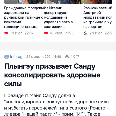
Гражданина Молдовы
Из Италии
Разыскиваемый
задержали на
депортируют
Австрией
румынской границе с
молдаванина:
молдаванин попа
пакетами
управлял авто в
на границе с чуж
галлюциногенных
состоянии
паспортом
грибов
алкогольного
14 Июл. 22:04
16 Июл. 14:53
24 Июл. 22:59
опьянения
Infotag
24 февраля 2021, 14:48
4 047
Плынгэу призывает Санду
консолидировать здоровые
силы
Президент Майя Санду должна
"консолидировать вокруг себя здоровые силы
и избегать персонажей типа Усатого (Ренато -
лидера "Нашей партии" - прим. "И")". Такое