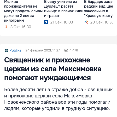
Мелкие
В саду учителя из
В Бардаре зацвел
производители не
Дурлешт растет
редкий вид цвето
могут продать сливы
инжир: в планах киви
занесенных в
даже по 2 лея за
и гранат
"Красную книгу"
килограмм
21 Сен. 10:03
20 Сен. 10:36
3 Окт. 16:30
Publika
24 февраля 2021, 14:27
4 476
Священник и прихожане
церкви из села Максимовка
помогают нуждающимся
Более десяти лет на страже добра - священник
и прихожане церкви села Максимовка
Новоаненского района все эти годы помогали
людям, которые угодили в трудную ситуацию.