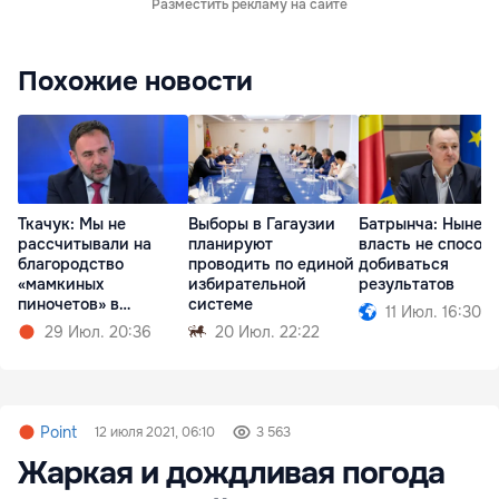
Разместить рекламу на сайте
Похожие новости
Ткачук: Мы не
Выборы в Гагаузии
Батрынча: Нынеш
рассчитывали на
планируют
власть не способ
благородство
проводить по единой
добиваться
«мамкиных
избирательной
результатов
пиночетов» в
системе
11 Июл. 16:30
правительстве
29 Июл. 20:36
20 Июл. 22:22
Point
12 июля 2021, 06:10
3 563
Жаркая и дождливая погода