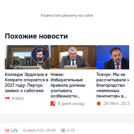
Разместить рекламу на сайте
Похожие новости
Колледж Эрдогана в
Новак:
Ткачук: Мы не
Комрате откроется в
Избирательные
рассчитывали на
2027 году: Перчун
правила должны
благородство
заявил о саботаже
учитывать
«мамкиных
особенности
пиночетов» в
вчера
Гагаузии
правительстве
6 дней назад
29 Июл. 20:36
Life
12 июля 2021, 06:50
2 172