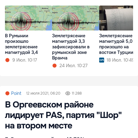
В Румынии
Землетрясение
Землетрясение
произошло
магнитудой 3,3
магнитудой 5,0
землетрясение
зафиксировали в
произошло на
магнитудой 3,4
румынской зоне
востоке Турции
Вранча
9 Июл. 10:17
18 Июл. 10:49
24 Июл. 10:27
Point
12 июля 2021, 06:20
11 288
В Оргеевском районе
лидирует PAS, партия "Шор"
на втором месте