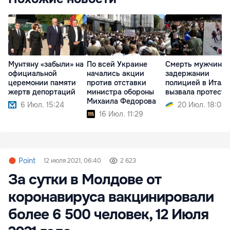
Мунтяну «забыли» на
По всей Украине
Смерть мужчины 
официальной
начались акции
задержании
церемонии памяти
против отставки
полицией в Итал
жертв депортаций
министра обороны
вызвала протесты
Михаила Федорова
6 Июл. 15:24
20 Июл. 18:03
16 Июл. 11:29
Point
12 июля 2021, 06:40
2 623
За сутки в Молдове от
коронавируса вакцинировали
более 6 500 человек, 12 Июля