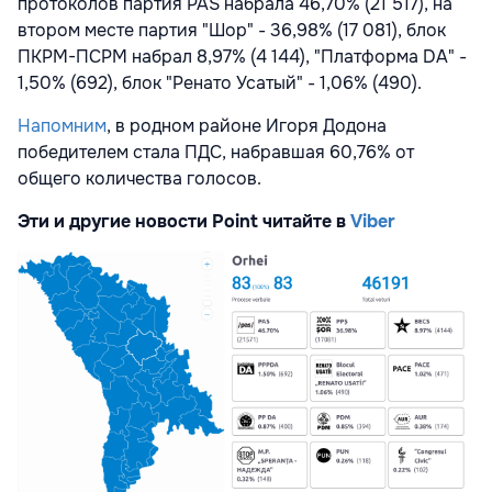
протоколов партия PAS набрала 46,70% (21 517), на
втором месте партия "Шор" - 36,98% (17 081), блок
ПКРМ-ПСРМ набрал 8,97% (4 144), "Платформа DA" -
1,50% (692), блок "Ренато Усатый" - 1,06% (490).
Напомним
, в родном районе Игоря Додона
победителем стала ПДС, набравшая 60,76% от
общего количества голосов.
Эти и другие новости Point читайте в
Viber