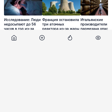
Исследование: Люди
Франция остановила
Итальянские
недосыпают до 56
три атомных
производители
часов в год из-за
реактора из-за жары
пармезана опаса
жары
за будущее сыра 
13 Июл. 17:20
за летней жары
16 Июл. 08:29
14 Июл. 07:00
Point
12 июля 2021, 06:00
2 712
Жители домов в секторе Центр
останутся без электричества,
12 Июля 2021 года
Premier Energy сообщает, что для улучшения
качества предоставляемых услуг 12 июля