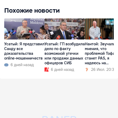
Похожие новости
Усатый: Я представил
Усатый: ГП возбудила
Нантой: Звучали
Санду все
дело по факту
мнения, что
доказательства
возможной утечки
проблемой Тофан
online-мошенничеств
или продажи данных
станет PAS, я
офицеров СИБ
надеюсь на
6 дней назад
ответственность
6 дней назад
26 Июл. 20:30