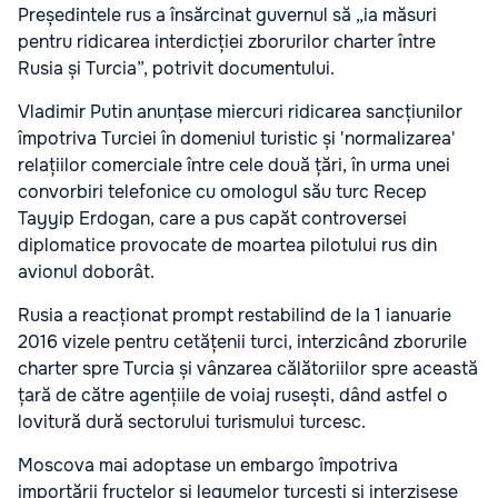
Președintele rus a însărcinat guvernul să „ia măsuri
pentru ridicarea interdicției zborurilor charter între
Rusia și Turcia”, potrivit documentului.
Vladimir Putin anunțase miercuri ridicarea sancțiunilor
împotriva Turciei în domeniul turistic și 'normalizarea'
relațiilor comerciale între cele două țări, în urma unei
convorbiri telefonice cu omologul său turc Recep
Tayyip Erdogan, care a pus capăt controversei
diplomatice provocate de moartea pilotului rus din
avionul doborât.
Rusia a reacționat prompt restabilind de la 1 ianuarie
2016 vizele pentru cetățenii turci, interzicând zborurile
charter spre Turcia și vânzarea călătoriilor spre această
țară de către agențiile de voiaj rusești, dând astfel o
lovitură dură sectorului turismului turcesc.
Moscova mai adoptase un embargo împotriva
importării fructelor și legumelor turcești și interzisese