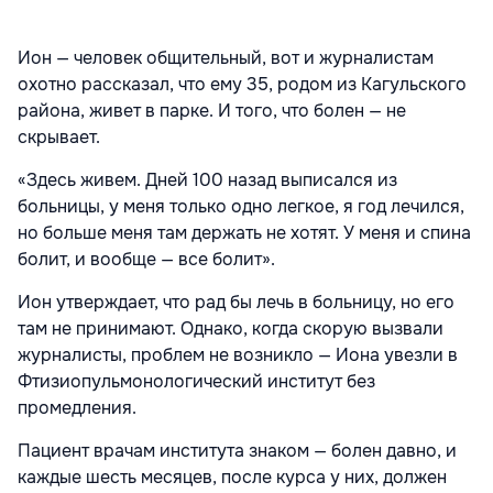
Ион — человек общительный, вот и журналистам
охотно рассказал, что ему 35, родом из Кагульского
района, живет в парке. И того, что болен — не
скрывает.
«Здесь живем. Дней 100 назад выписался из
больницы, у меня только одно легкое, я год лечился,
но больше меня там держать не хотят. У меня и спина
болит, и вообще — все болит».
Ион утверждает, что рад бы лечь в больницу, но его
там не принимают. Однако, когда скорую вызвали
журналисты, проблем не возникло — Иона увезли в
Фтизиопульмонологический институт без
промедления.
Пациент врачам института знаком — болен давно, и
каждые шесть месяцев, после курса у них, должен