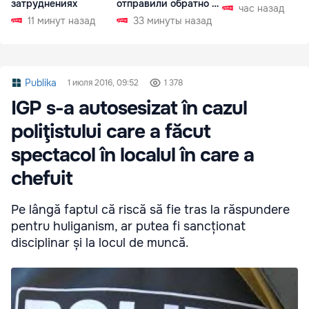
затруднениях
отправили обратно в
час назад
РФ
11 минут назад
33 минуты назад
Publika
1 июля 2016, 09:52
1 378
IGP s-a autosesizat în cazul
poliţistului care a făcut
spectacol în localul în care a
chefuit
Pe lângă faptul că riscă să fie tras la răspundere
pentru huliganism, ar putea fi sancționat
disciplinar și la locul de muncă.