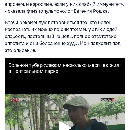
впрочем, и взрослые, если у них слабый иммунитет»,
- сказала фтизиопульмонолог Евгения Рошка.
Врачи рекомендуют сторониться тех, кто болен.
Распознать их можно по симптомам: у этих людей
слабость, постоянный кашель, полное отсутствие
аппетита и они болезненно худы. Ион подходит под
это описание.