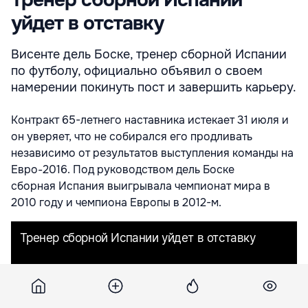
уйдет в отставку
Висенте дель Боске, тренер сборной Испании
по футболу, официально объявил о своем
намерении покинуть пост и завершить карьеру.
Контракт 65-летнего наставника истекает 31 июля и
он уверяет, что не собирался его продливать
независимо от результатов выступления команды на
Евро-2016. Под руководством дель Боске
сборная Испания выигрывала чемпионат мира в
2010 году и чемпиона Европы в 2012-м.