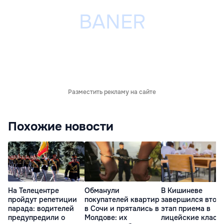
Разместить рекламу на сайте
Похожие новости
На Телецентре
Обманули
В Кишиневе
пройдут репетиции
покупателей квартир
завершился втор
парада: водителей
в Сочи и прятались в
этап приема в
предупредили о
Молдове: их
лицейские класс