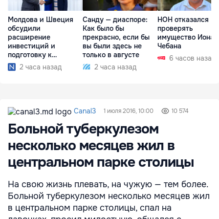
Молдова и Швеция
Санду — диаспоре:
НОН отказался
обсудили
Как было бы
проверять
расширение
прекрасно, если бы
имущество Иона
инвестиций и
вы были здесь не
Чебана
подготовку к
только в августе
6 часов назад
отопительному
2 часа назад
2 часа назад
сезону
Canal3
1 июля 2016, 10:00
10 574
Больной туберкулезом
несколько месяцев жил в
центральном парке столицы
На свою жизнь плевать, на чужую — тем более.
Больной туберкулезом несколько месяцев жил
в центральном парке столицы, спал на