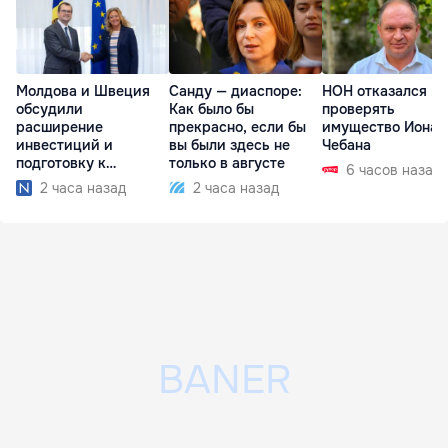
Молдова и Швеция
Санду — диаспоре:
НОН отказался
обсудили
Как было бы
проверять
расширение
прекрасно, если бы
имущество Иона
инвестиций и
вы были здесь не
Чебана
подготовку к
только в августе
6 часов назад
отопительному
2 часа назад
2 часа назад
сезону