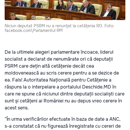
Niciun deputat PSRM nu a renunțat la cetățenia RO. Foto:
facebook.com\Parlamentul RM
De la ultimele alegeri parlamentare încoace, liderul
socialist a declarat de nenumărate ori că deputații
PSRM care dețin altă cetățenie decât cea
moldovenească au scris cerere pentru a se dezice de
ea. Fals! Autoritatea Națională pentru Cetățenie a
răspuns la o interpelare a portalului Deschide.MD în
care ne spune că niciunul dintre deputații socialiști care
sunt și cetățeni ai României nu au depus vreo cerere în
acest sens.
”În urma verificărilor efectuate în baza de date a ANC,
s-a constatat că nu figurează înregistrate cu cereri de