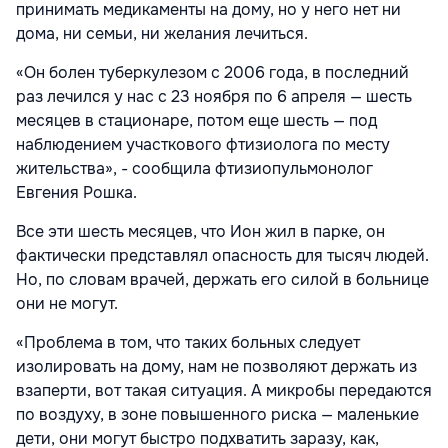
принимать медикаменты на дому, но у него нет ни
дома, ни семьи, ни желания лечиться.
«Он болен туберкулезом с 2006 года, в последний
раз лечился у нас с 23 ноября по 6 апреля — шесть
месяцев в стационаре, потом еще шесть — под
наблюдением участкового фтизиолога по месту
жительства», - сообщила фтизиопульмонолог
Евгения Рошка.
Все эти шесть месяцев, что Ион жил в парке, он
фактически представлял опасность для тысяч людей.
Но, по словам врачей, держать его силой в больнице
они не могут.
«Проблема в том, что таких больных следует
изолировать на дому, нам не позволяют держать из
взаперти, вот такая ситуация. А микробы передаются
по воздуху, в зоне повышенного риска — маленькие
дети, они могут быстро подхватить заразу, как,