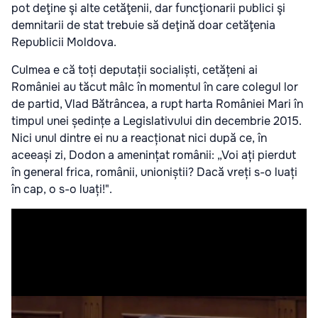
pot deţine şi alte cetăţenii, dar funcţionarii publici şi
demnitarii de stat trebuie să deţină doar cetăţenia
Republicii Moldova.
Culmea e că toți deputații socialiști, cetățeni ai
României au tăcut mâlc în momentul în care colegul lor
de partid, Vlad Bătrâncea, a rupt harta României Mari în
timpul unei ședințe a Legislativului din decembrie 2015.
Nici unul dintre ei nu a reacționat nici după ce, în
aceeași zi, Dodon a amenințat românii: „Voi ați pierdut
în general frica, românii, unioniștii? Dacă vreți s-o luați
în cap, o s-o luați!".