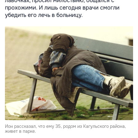
лавочках, просил милостыню, общался с
прохожими. И лишь сегодня врачи смогли
убедить его лечь в больницу.
Ион рассказал, что ему 35, родом из Кагульского района,
живет в парке.