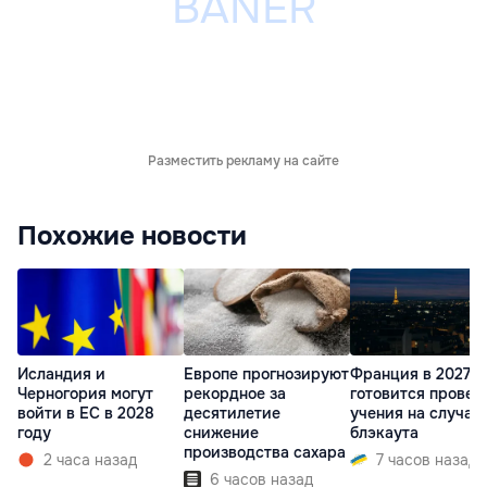
Разместить рекламу на сайте
Похожие новости
Исландия и
Европе прогнозируют
Франция в 2027 г
Черногория могут
рекордное за
готовится провес
войти в ЕС в 2028
десятилетие
учения на случай
году
снижение
блэкаута
производства сахара
2 часа назад
7 часов назад
6 часов назад