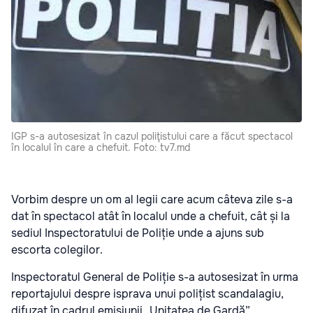
IGP s-a autosesizat în cazul poliţistului care a făcut spectacol
în localul în care a chefuit. Foto: tv7.md
Vorbim despre un om al legii care acum câteva zile s-a
dat în spectacol atât în localul unde a chefuit, cât și la
sediul Inspectoratului de Poliție unde a ajuns sub
escorta colegilor.
Inspectoratul General de Poliție s-a autosesizat în urma
reportajului despre isprava unui polițist scandalagiu,
difuzat în cadrul emisiunii „Unitatea de Gardă”.