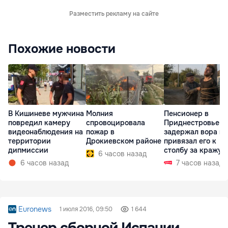
Разместить рекламу на сайте
Похожие новости
В Кишиневе мужчина
Молния
Пенсионер в
повредил камеру
спровоцировала
Приднестровье
видеонаблюдения на
пожар в
задержал вора и
территории
Дрокиевском районе
привязал его к
дипмиссии
столбу за кражу 
6 часов назад
6 часов назад
7 часов назад
Euronews
1 июля 2016, 09:50
1 644
Тренер сборной Испании