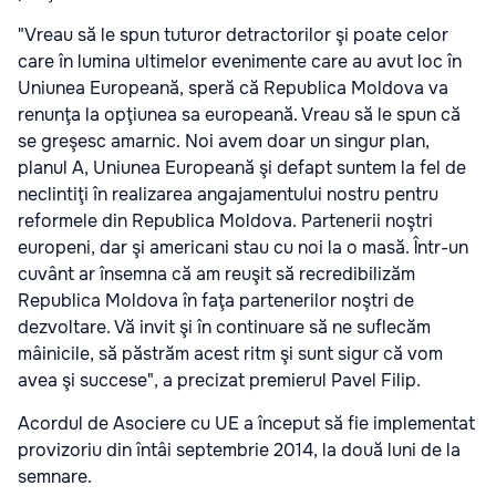
"Vreau să le spun tuturor detractorilor şi poate celor
care în lumina ultimelor evenimente care au avut loc în
Uniunea Europeană, speră că Republica Moldova va
renunţa la opţiunea sa europeană. Vreau să le spun că
se greşesc amarnic. Noi avem doar un singur plan,
planul A, Uniunea Europeană şi defapt suntem la fel de
neclintiţi în realizarea angajamentului nostru pentru
reformele din Republica Moldova. Partenerii noştri
europeni, dar şi americani stau cu noi la o masă. Într-un
cuvânt ar însemna că am reuşit să recredibilizăm
Republica Moldova în faţa partenerilor noştri de
dezvoltare. Vă invit şi în continuare să ne suflecăm
mâinicile, să păstrăm acest ritm şi sunt sigur că vom
avea şi succese", a precizat premierul Pavel Filip.
Acordul de Asociere cu UE a început să fie implementat
provizoriu din întâi septembrie 2014, la două luni de la
semnare.