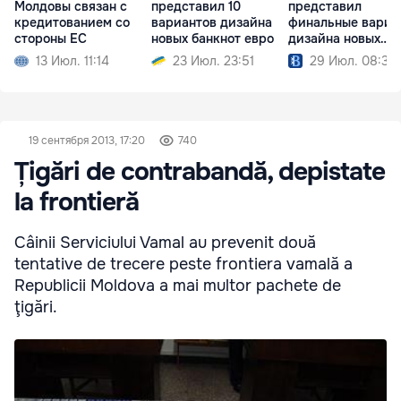
Молдовы связан с
представил 10
представил
кредитованием со
вариантов дизайна
финальные вариа
стороны ЕС
новых банкнот евро
дизайна новых
банкнот евро
13 Июл. 11:14
23 Июл. 23:51
29 Июл. 08:39
19 сентября 2013, 17:20
740
Țigări de contrabandă, depistate
la frontieră
Câinii Serviciului Vamal au prevenit două
tentative de trecere peste frontiera vamală a
Republicii Moldova a mai multor pachete de
ţigări.