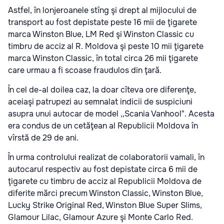
Astfel, în lonjeroanele stîng şi drept al mijlocului de
transport au fost depistate peste 16 mii de ţigarete
marca Winston Blue, LM Red şi Winston Classic cu
timbru de acciz al R. Moldova şi peste 10 mii ţigarete
marca Winston Classic, în total circa 26 mii ţigarete
care urmau a fi scoase fraudulos din ţară.
În cel de-al doilea caz, la doar cîteva ore diferenţe,
aceiaşi patrupezi au semnalat indicii de suspiciuni
asupra unui autocar de model ,,Scania Vanhool". Acesta
era condus de un cetăţean al Republicii Moldova în
vîrstă de 29 de ani.
În urma controlului realizat de colaboratorii vamali, în
autocarul respectiv au fost depistate circa 6 mii de
ţigarete cu timbru de acciz al Republicii Moldova de
diferite mărci precum Winston Classic, Winston Blue,
Lucky Strike Original Red, Winston Blue Super Slims,
Glamour Lilac, Glamour Azure şi Monte Carlo Red.