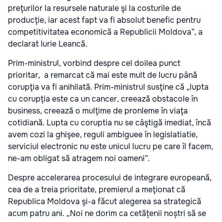
preţurilor la resursele naturale şi la costurile de
producţie, iar acest fapt va fi absolut benefic pentru
competitivitatea economică a Republicii Moldova”, a
declarat Iurie Leancă.
Prim-ministrul, vorbind despre cel doilea punct
prioritar, a remarcat că mai este mult de lucru până
corupţia va fi anihilată. Prim-ministrul susţine că „lupta
cu corupţia este ca un cancer, creează obstacole în
business, creează o mulţime de pronleme în viaţa
cotidiană. Lupta cu coruptia nu se câştigă imediat, încă
avem cozi la ghişee, reguli ambiguee în legislatiatie,
serviciul electronic nu este unicul lucru pe care îl facem,
ne-am obligat să atragem noi oameni”.
Despre accelerarea procesului de integrare europeană,
cea de a treia prioritate, premierul a meţionat că
Republica Moldova şi-a făcut alegerea sa strategică
acum patru ani. „Noi ne dorim ca cetățenii noștri să se