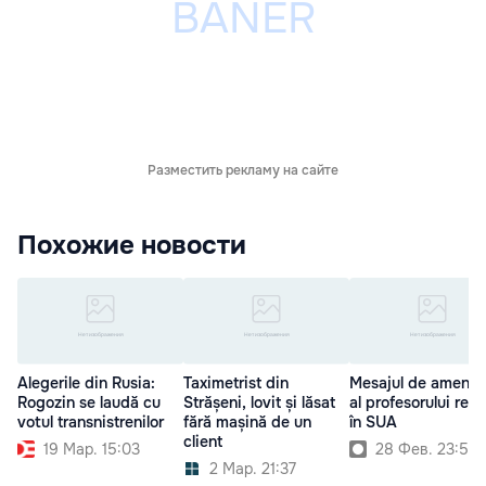
Разместить рекламу на сайте
Похожие новости
Alegerile din Rusia:
Taximetrist din
Mesajul de amenin
Rogozin se laudă cu
Strășeni, lovit și lăsat
al profesorului reți
votul transnistrenilor
fără mașină de un
în SUA
client
19 Мар. 15:03
28 Фев. 23:50
2 Мар. 21:37