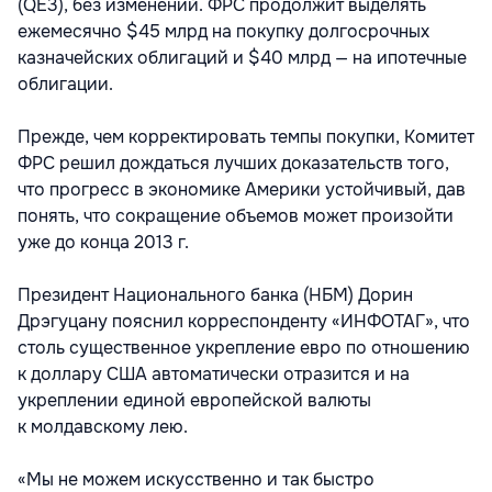
(QE3), без изменений. ФРС продолжит выделять
ежемесячно $45 млрд на покупку долгосрочных
казначейских облигаций и $40 млрд — на ипотечные
облигации.
Прежде, чем корректировать темпы покупки, Комитет
ФРС решил дождаться лучших доказательств того,
что прогресс в экономике Америки устойчивый, дав
понять, что сокращение объемов может произойти
уже до конца 2013 г.
Президент Национального банка (НБМ) Дорин
Дрэгуцану пояснил корреспонденту «ИНФОТАГ», что
столь существенное укрепление евро по отношению
к доллару США автоматически отразится и на
укреплении единой европейской валюты
к молдавскому лею.
«Мы не можем искусственно и так быстро