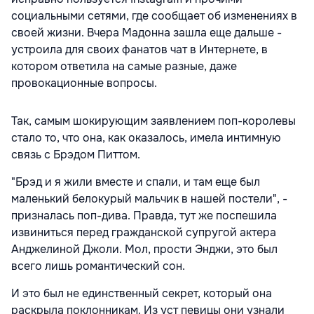
социальными сетями, где сообщает об изменениях в
своей жизни. Вчера Мадонна зашла еще дальше -
устроила для своих фанатов чат в Интернете, в
котором ответила на самые разные, даже
провокационные вопросы.
Так, самым шокирующим заявлением поп-королевы
стало то, что она, как оказалось, имела интимную
связь с Брэдом Питтом.
"Брэд и я жили вместе и спали, и там еще был
маленький белокурый мальчик в нашей постели", -
призналась поп-дива. Правда, тут же поспешила
извиниться перед гражданской супругой актера
Анджелиной Джоли. Мол, прости Энджи, это был
всего лишь романтический сон.
И это был не единственный секрет, который она
раскрыла поклонникам. Из уст певицы они узнали