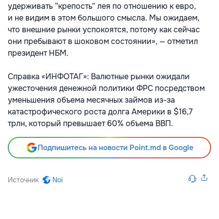
удерживать “крепость” лея по отношению к евро,
и не видим в этом большого смысла. Мы ожидаем,
что внешние рынки успокоятся, потому как сейчас
они пребывают в шоковом состоянии», — отметил
президент НБМ.
Справка «ИНФОТАГ»: Валютные рынки ожидали
ужесточения денежной политики ФРС посредством
уменьшения объема месячных займов из-за
катастрофического роста долга Америки в $16,7
трлн, который превышает 60% объема ВВП.
Подпишитесь на новости Point.md в Google
Источник
Noi