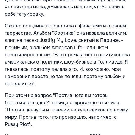
что никогда не задумывалась над тем, чтобы набить
себе татуировку.
Охотно поп-дива поговорила с фанатами и о своем
творчестве. Альбом "Эротика" она назвала великим,
клип на песню Justify My Love, снятый в Париже, -
любимым, а альбом American Life - слишком
политизированным. "В то время я много критиковала
американскую политику, шоу-бизнес в Голливуде. Я
гневалась, поэтому делала это. И, возможно, мои
намерения просто не так поняли, поэтому альбом и
провалился".
При этом на вопрос "Против чего вы готовы
бороться сегодня?" певица откровенно ответила:
"Против цензуры и гонений на художников по всему
миру. Против того, что произошло, например, с
Pussy Riot".