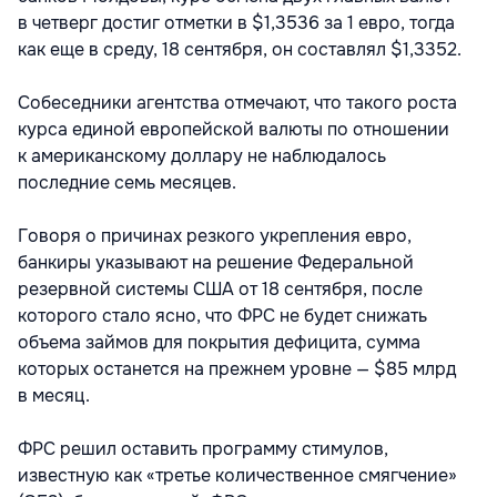
в четверг достиг отметки в $1,3536 за 1 евро, тогда
как еще в среду, 18 сентября, он составлял $1,3352.
Собеседники агентства отмечают, что такого роста
курса единой европейской валюты по отношении
к американскому доллару не наблюдалось
последние семь месяцев.
Говоря о причинах резкого укрепления евро,
банкиры указывают на решение Федеральной
резервной системы США от 18 сентября, после
которого стало ясно, что ФРС не будет снижать
объема займов для покрытия дефицита, сумма
которых останется на прежнем уровне — $85 млрд
в месяц.
ФРС решил оставить программу стимулов,
известную как «третье количественное смягчение»