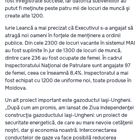
fost înregistrate succese, iar datorită subveniiilor au
putut fi meţinute peste patru mii de locuri de muncă şi
create alte 1200.
Iurie Leancă a mai precizat că Executivul s-a angajat să
atragă noi oameni în forţele de menținere a ordinii
publice. Din cele 2300 de locuri vacante în sistemul MAI
au fost suplinite în jur de 1300 de locuri de muncă,
dintre care 236 au fost ocupate de femei. În cadrul
Inspectoratului Naţional de Patrulare sunt angajate 97
de femei, ceea ce înseamnă 8,4%. Inspectoratul a mai
fost echipat cu 1200 de uniforme noi, toate produse în
Moldova.
Un alt proiect important este gazoductul Iaşi-Ungheni.
„După cum am promis, am lansat de Ziua Independenţei
construcţia gazoductului Iaşi-Ungheni: un proiect de
securitate energetică, de care au mare nevoie cetăţenii
noştri, dar şi economia noastră. Interconectarea
conductelor de gaze va face posibilă reducerea