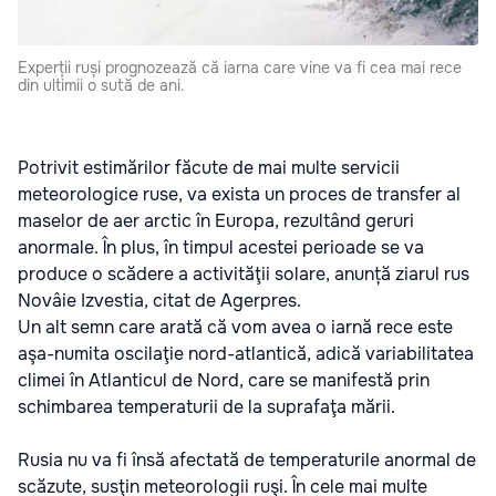
Experții ruși prognozează că iarna care vine va fi cea mai rece
din ultimii o sută de ani.
Potrivit estimărilor făcute de mai multe servicii
meteorologice ruse, va exista un proces de transfer al
maselor de aer arctic în Europa, rezultând geruri
anormale. În plus, în timpul acestei perioade se va
produce o scădere a activităţii solare, anunță ziarul rus
Novâie Izvestia, citat de Agerpres.
Un alt semn care arată că vom avea o iarnă rece este
aşa-numita oscilaţie nord-atlantică, adică variabilitatea
climei în Atlanticul de Nord, care se manifestă prin
schimbarea temperaturii de la suprafaţa mării.
Rusia nu va fi însă afectată de temperaturile anormal de
scăzute, susţin meteorologii ruşi. În cele mai multe