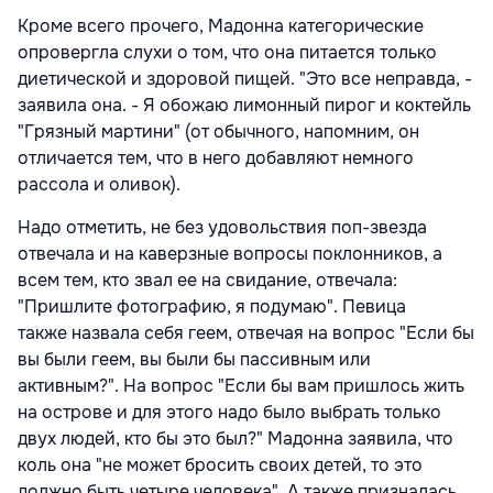
Кроме всего прочего, Мадонна категорические
опровергла слухи о том, что она питается только
диетической и здоровой пищей. "Это все неправда, -
заявила она. - Я обожаю лимонный пирог и коктейль
"Грязный мартини" (от обычного, напомним, он
отличается тем, что в него добавляют немного
рассола и оливок).
Надо отметить, не без удовольствия поп-звезда
отвечала и на каверзные вопросы поклонников, а
всем тем, кто звал ее на свидание, отвечала:
"Пришлите фотографию, я подумаю". Певица
также назвала себя геем, отвечая на вопрос "Если бы
вы были геем, вы были бы пассивным или
активным?". На вопрос "Если бы вам пришлось жить
на острове и для этого надо было выбрать только
двух людей, кто бы это был?" Мадонна заявила, что
коль она "не может бросить своих детей, то это
должно быть четыре человека". А также призналась,