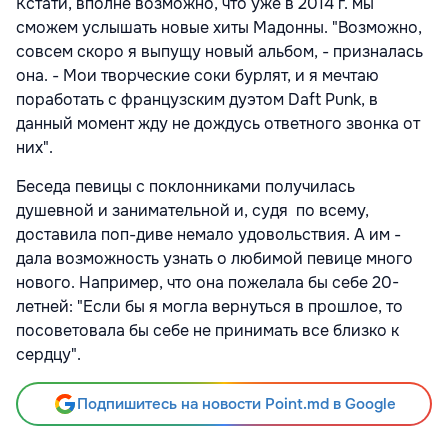
Кстати, вполне возможно, что уже в 2014 г. мы
сможем услышать новые хиты Мадонны. "Возможно,
совсем скоро я выпущу новый альбом, - призналась
она. - Мои творческие соки бурлят, и я мечтаю
поработать с французским дуэтом Daft Punk, в
данный момент жду не дождусь ответного звонка от
них".
Беседа певицы с поклонниками получилась
душевной и занимательной и, судя по всему,
доставила поп-диве немало удовольствия. А им -
дала возможность узнать о любимой певице много
нового. Например, что она пожелала бы себе 20-
летней: "Если бы я могла вернуться в прошлое, то
посоветовала бы себе не принимать все близко к
сердцу".
Подпишитесь на новости Point.md в Google