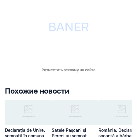
Разместить рекламу на сайте
Похожие новости
Declarația de Unire,
Satele Pașcani și
România: Declaraţi
semnată în comuna
Pereni au semnat
şocantă a bărbatul