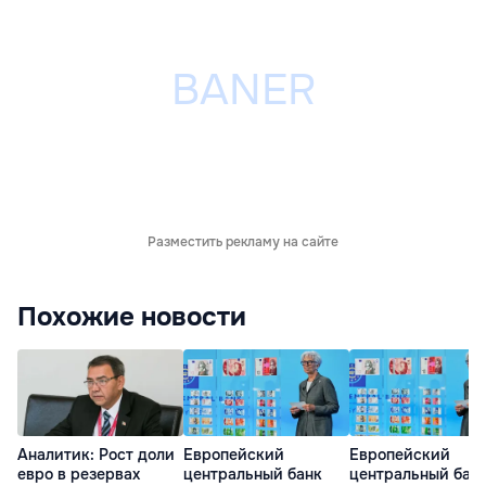
Разместить рекламу на сайте
Похожие новости
Аналитик: Рост доли
Европейский
Европейский
евро в резервах
центральный банк
центральный бан