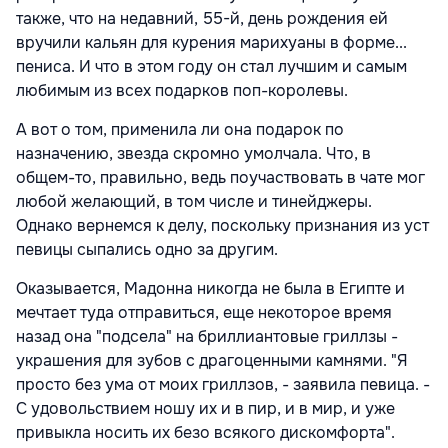
также, что на недавний, 55-й, день рождения ей
вручили кальян для курения марихуаны в форме...
пениса. И что в этом году он стал лучшим и самым
любимым из всех подарков поп-королевы.
А вот о том, применила ли она подарок по
назначению, звезда скромно умолчала. Что, в
общем-то, правильно, ведь поучаствовать в чате мог
любой желающий, в том числе и тинейджеры.
Однако вернемся к делу, поскольку признания из уст
певицы сыпались одно за другим.
Оказывается, Мадонна никогда не была в Египте и
мечтает туда отправиться, еще некоторое время
назад она "подсела" на бриллиантовые гриллзы -
украшения для зубов с драгоценными камнями. "Я
просто без ума от моих гриллзов, - заявила певица. -
С удовольствием ношу их и в пир, и в мир, и уже
привыкла носить их безо всякого дискомфорта".