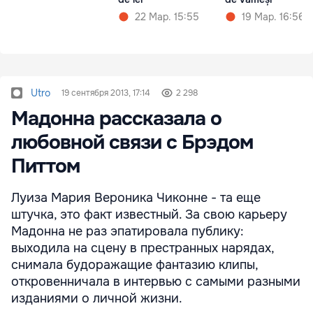
22 Мар. 15:55
19 Мар. 16:56
Utro
19 сентября 2013, 17:14
2 298
Мадонна рассказала о
любовной связи с Брэдом
Питтом
Луиза Мария Вероника Чиконне - та еще
штучка, это факт известный. За свою карьеру
Мадонна не раз эпатировала публику:
выходила на сцену в престранных нарядах,
снимала будоражащие фантазию клипы,
откровенничала в интервью с самыми разными
изданиями о личной жизни.