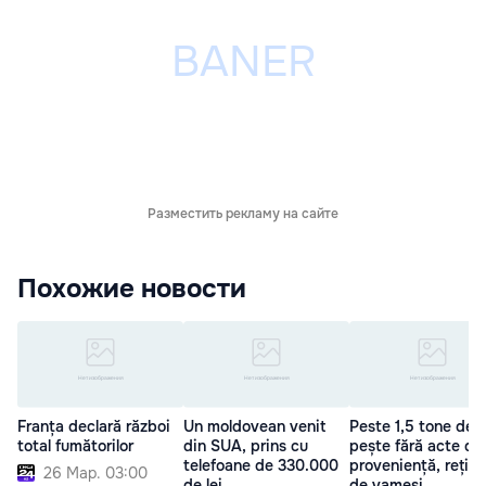
Разместить рекламу на сайте
Похожие новости
Franța declară război
Un moldovean venit
Peste 1,5 tone de
total fumătorilor
din SUA, prins cu
pește fără acte de
telefoane de 330.000
proveniență, rețin
26 Мар. 03:00
de lei
de vameși