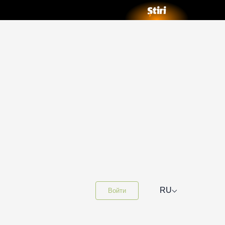
⌵
RU
Войти