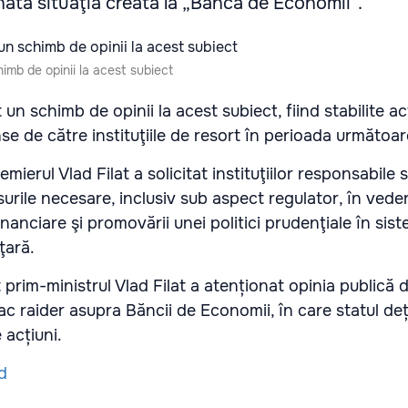
nată situaţia creată la „Banca de Economii”.
himb de opinii la acest subiect
 un schimb de opinii la acest subiect, fiind stabilite ac
se de către instituţiile de resort în perioada următoar
emierul Vlad Filat a solicitat instituţiilor responsabile 
urile necesare, inclusiv sub aspect regulator, în vede
 financiare şi promovării unei politici prudenţiale în sis
ţară.
rim-ministrul Vlad Filat a atenționat opinia publică 
c raider asupra Băncii de Economii, în care statul de
 acțiuni.
d