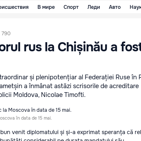
оисшествия
В мире
Спорт
Леди
Авто
Нау
790
ul rus la Chișinău a fos
aordinar și plenipotențiar al Federației Ruse în
metșin a înmânat astăzi scrisorile de acreditare
licii Moldova, Nicolae Timofti.
oscova în data de 15 mai.
t bun venit diplomatului și și-a exprimat speranța că rel
bunătăți considerabil pe durata mandatului său.