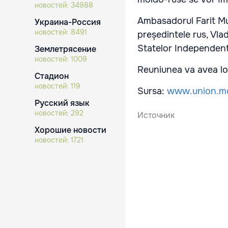
новостей:
34988
Ambasadorul Farit Muh
Украина-Россия
новостей:
8491
președintele rus, Vlad
Statelor Independen
Землетрясение
новостей:
1009
Reuniunea va avea lo
Стадион
новостей:
119
Sursa:
www.union.m
Русский язык
новостей:
292
Источник
Хорошие новости
новостей:
1721