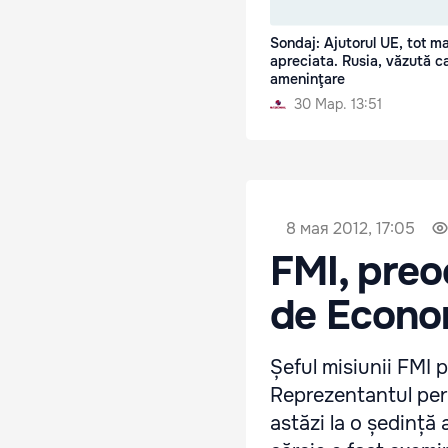
Sondaj: Ajutorul UE, tot ma
apreciata. Rusia, văzută c
ameninţare
30 Мар. 13:51
8 мая 2012, 17:05
FMI, preo
de Econo
Șeful misiunii FMI
Reprezentantul per
astăzi la o ședință 