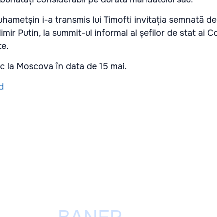
ametșin i-a transmis lui Timofti invitația semnată de
imir Putin, la summit-ul informal al șefilor de stat ai C
te.
c la Moscova în data de 15 mai.
d