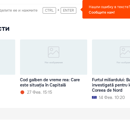
Нашли ошибку в тексте
+
делите ее и нажмите
CTRL
ENTER
Сообщите нам!
сти
Cod galben de vreme rea: Care
Furtul miliardului: 
este situația în Capitală
investigată pentru l
Coreea de Nord
27 Фев. 15:15
14 Фев. 10:20