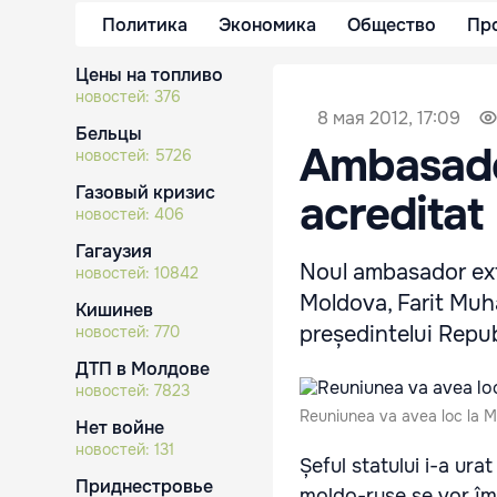
Политика
Экономика
Общество
Пр
Цены на топливо
новостей:
376
8 мая 2012, 17:09
Бельцы
Ambasador
новостей:
5726
Газовый кризис
acreditat
новостей:
406
Гагаузия
Noul ambasador extr
новостей:
10842
Moldova, Farit Muha
Кишинев
președintelui Repub
новостей:
770
ДТП в Молдове
новостей:
7823
Reuniunea va avea loc la M
Нет войне
новостей:
131
Șeful statului i-a ura
Приднестровье
moldo-ruse se vor îm