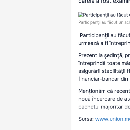
căreia a fost exami
Participanţii au făcut un sc
Participanţii au făcut
urmează a fi întreprin
Prezent la ședință, pr
întreprindă toate măs
asigurării stabilităţii
financiar-bancar din 
Menționăm că recent p
nouă încercare de ata
pachetul majoritar de
Sursa:
www.union.m