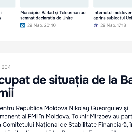
i
Municipiul Bârlad și Teleorman au
Internetul moldove
a
semnat declarația de Unire
aprins subiectul Uni
29 Мар. 20:40
29 Мар. 17:18
604
cupat de situația de la 
mii
 pentru Republica Moldova Nikolay Gueorguiev şi
manent al FMI în Moldova, Tokhir Mirzoev au part
a Comitetului Naţional de Stabilitate Financiară, î