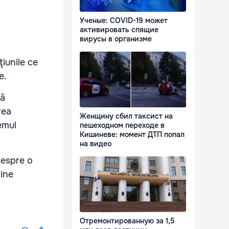
Ученые: COVID-19 может
активировать спящие
вирусы в организме
ţiunile ce
e.
să
rea
Женщину сбил таксист на
temul
пешеходном переходе в
Кишиневе: момент ДТП попал
на видео
despre o
ține
Отремонтированную за 1,5