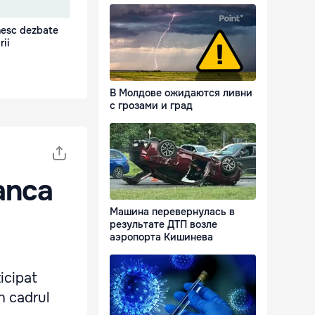
nesc dezbate
rii
В Молдове ожидаются ливни
с грозами и град
Banca
Машина перевернулась в
результате ДТП возле
аэропорта Кишинева
icipat
n cadrul