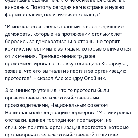
виновных. Поэтому сегодня нам в стране и нужно
формирование, политическая команда".
"И мне кажется очень странным, что сегодняшние
демократы, которые на протяжении стольких лет
боролись за демократизацию страны, не терпят
критику, нетерпимы к взглядам, которые отличаются
от их мнения. Премьер-министр даже
прокомментировал отставку господина Косарчука,
заявив, что его выгнали из партии за организацию
протестов", - сказал Александру Олейник.
Экс-министр уточнил, что те протесты были
организованы сельскохозяйственными
производителями, Национальным советом
Национальной федерации фермеров. "Мотивировка
отставки, данная господином премьером, не
слишком приятна: организация протестов, которые
противоречат сельскохозяйственной политике