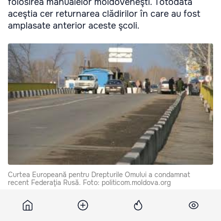
folosirea manualelor moldoveneşti. Totodată
aceştia cer returnarea clădirilor în care au fost
amplasate anterior aceste şcoli.
Curtea Europeană pentru Drepturile Omului a condamnat
recent Federaţia Rusă. Foto: politicom.moldova.org
În acelaşi timp, directorul liceului Stefan cel Mare din