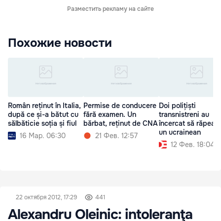
Разместить рекламу на сайте
Похожие новости
Român reținut în Italia,
Permise de conducere
Doi polițiști
după ce și-a bătut cu
fără examen. Un
transnistreni au
sălbăticie soția și fiul
bărbat, reținut de CNA
încercat să răpeas
un ucrainean
16 Мар. 06:30
21 Фев. 12:57
12 Фев. 18:04
22 октября 2012, 17:29
441
Alexandru Oleinic: intoleranţa