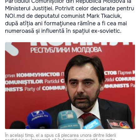
Partidului Comuniștilor din Republica Moldova la
Ministerul Justiției. Potrivit celor declarate pentru
NOI.md de deputatul comunist Mark Tkaciuk,
după atîția ani formaţiunea rămîne a fi cea mai
numeroasă și influentă în spațiul ex-sovietic.
În același timp, el a spus că plecarea unora dintre liderii