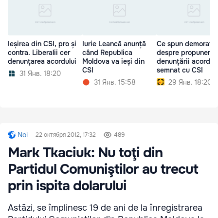
Ieșirea din CSI, pro și
Iurie Leancă anunță
Ce spun demorațiii
contra. Liberalii cer
când Republica
despre propunerea
denunțarea acordului
Moldova va ieși din
denunțării acordul
CSI
semnat cu CSI
31 Янв. 18:20
31 Янв. 15:58
29 Янв. 18:20
Noi
22 октября 2012, 17:32
489
Mark Tkaciuk: Nu toţi din
Partidul Comuniştilor au trecut
prin ispita dolarului
Astăzi, se împlinesc 19 de ani de la înregistrarea