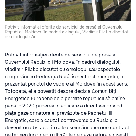
Potrivit informaţiei oferite de serviciul de presă al Guvernului
Republicii Moldova, în cadrul dialogului, Vladimir Filat a discutat
cu omologul său
Potrivit informaţiei oferite de serviciul de presă al
Guvernului Republicii Moldova, în cadrul dialogului,
Vladimir Filat a discutat cu omologul său aspectele
cooperării cu Federaţia Rusă în sectorul energetic, a
prezentat punctul de vedere al Moldovei în acest sens.
Totodată, el a povestit despre decizia Comunității
Energetice Europene de a permite republicii să amîne
până în 2020 punerea în aplicare a directivei privind
piața gazelor naturale, prevăzute de Pachetul III
Energetic, care a cauzat controverse cu Rusia și a
devenit un obstacol în calea semnării unui nou contract
pe termen lung pentru livrările de gaze naturale rusești