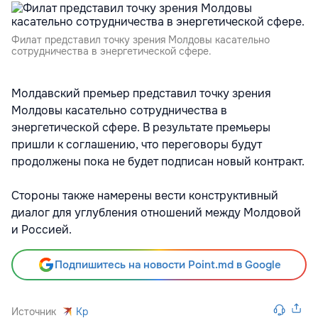
Филат представил точку зрения Молдовы касательно
сотрудничества в энергетической сфере.
Молдавский премьер представил точку зрения
Молдовы касательно сотрудничества в
энергетической сфере. В результате премьеры
пришли к соглашению, что переговоры будут
продолжены пока не будет подписан новый контракт.
Стороны также намерены вести конструктивный
диалог для углубления отношений между Молдовой
и Россией.
Подпишитесь на новости Point.md в Google
Источник
Kp