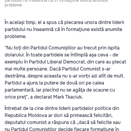
partidului nu înseamnă că în formaţiune există anumite
probleme.
În același timp, el a spus că plecarea unora dintre liderii
partidului nu înseamnă că în formaţiune există anumite
probleme.
"Nu toți din Partidul Comuniștilor au trecut prin ispita
dolarului. În toate partidele se întîmplă așa ceva - de
exemplu în Partidul Liberal Democrat, din care au plecat
mai multe persoane. Dacă Partidul Comunist s-ar
destrăma, despre aceasta nu s-ar vorbi azi atît de mult.
Partidul a ajuns la putere de două ori pe calea
parlamentară, iar plecînd nu se agăţa de scaune cu
orice preţ", a declarat Mark Tkaciuk.
Întrebat de la cine dintre liderii partidelor politice din
Republica Moldova ar dori să primească felicitări,
deputatul comunist a răspuns că „dacă să felicite sau
nu Partidul Comuniştilor decide fiecare formaţiune în