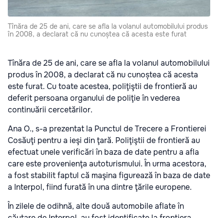
Tînăra de 25 de ani, care se afla la volanul automobilului produs
în 2008, a declarat că nu cunoștea că acesta este furat
Tînăra de 25 de ani, care se afla la volanul automobilului
produs în 2008, a declarat că nu cunoștea că acesta
este furat. Cu toate acestea, poliţiştii de frontieră au
deferit persoana organului de poliţie în vederea
continuării cercetărilor.
Ana O., s-a prezentat la Punctul de Trecere a Frontierei
Cosăuţi pentru a ieşi din ţară. Poliţiştii de frontieră au
efectuat unele verificări în baza de date pentru a afla
care este provenienţa autoturismului. În urma acestora,
a fost stabilit faptul că maşina figurează în baza de date
a Interpol, fiind furată în una dintre ţările europene.
În zilele de odihnă, alte două automobile aflate în
căutare de Interpol, au fost identificate la frontiera