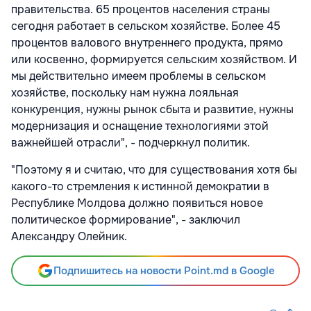
правительства. 65 процентов населения страны
сегодня работает в сельском хозяйстве. Более 45
процентов валового внутреннего продукта, прямо
или косвенно, формируется сельским хозяйством. И
мы действительно имеем проблемы в сельском
хозяйстве, поскольку нам нужна лояльная
конкуренция, нужны рынок сбыта и развитие, нужны
модернизация и оснащение технологиями этой
важнейшей отрасли", - подчеркнул политик.
"Поэтому я и считаю, что для существования хотя бы
какого-то стремления к истинной демократии в
Республике Молдова должно появиться новое
политическое формирование", - заключил
Александру Олейник.
Подпишитесь на новости Point.md в Google