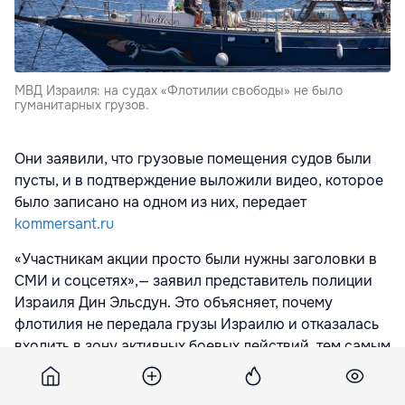
МВД Израиля: на судах «Флотилии свободы» не было
гуманитарных грузов.
Они заявили, что грузовые помещения судов были
пусты, и в подтверждение выложили видео, которое
было записано на одном из них, передает
kommersant.ru
«Участникам акции просто были нужны заголовки в
СМИ и соцсетях»,— заявил представитель полиции
Израиля Дин Эльсдун. Это объясняет, почему
флотилия не передала грузы Израилю и отказалась
входить в зону активных боевых действий, тем самым
нарушив закон, заявили в МВД.
ВМС Израиля остановили международный караван,