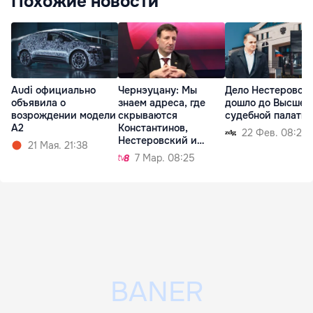
Похожие новости
Audi официально
Чернэуцану: Мы
Дело Нестеровск
объявила о
знаем адреса, где
дошло до Высшей
возрождении модели
скрываются
судебной палаты
A2
Константинов,
22 Фев. 08:25
Нестеровский и
21 Мая. 21:38
Лозован
7 Мар. 08:25