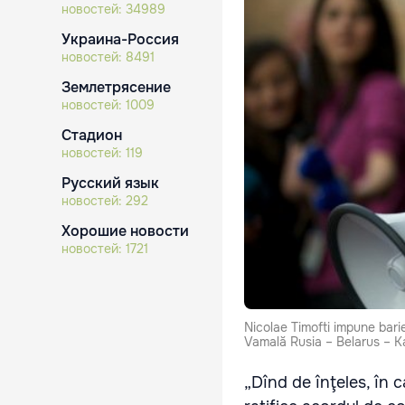
новостей:
34989
Украина-Россия
новостей:
8491
Землетрясение
новостей:
1009
Стадион
новостей:
119
Русский язык
новостей:
292
Хорошие новости
новостей:
1721
Nicolae Timofti impune bari
Vamală Rusia – Belarus – K
„Dînd de înţeles, în 