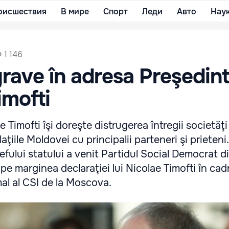
оисшествия
В мире
Спорт
Леди
Авто
Нау
1 146
grave în adresa Preşedint
imofti
 Timofti îşi doreşte distrugerea întregii societăţi
aţiile Moldovei cu principalii parteneri şi prieten
şefului statului a venit Partidul Social Democrat 
pe marginea declaraţiei lui Nicolae Timofti în cad
al al CSI de la Moscova.