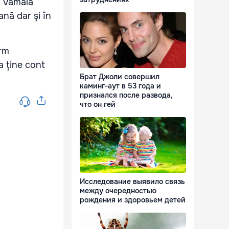
a Vamală
nă dar şi în
erm
a ţine cont
Брат Джоли совершил
каминг-аут в 53 года и
признался после развода,
что он гей
Исследование выявило связь
между очередностью
рождения и здоровьем детей