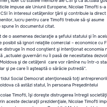
omerţ liber cu statele membre ale CSI şi că actuala gu
icile impuse ale Uniunii Europene, Nicolae Timofti s-
CSI în interesul cetăţenilor ţării şi contribuie la direct 
menilor, lucru pentru care Timofti trebuie să-şi asume
e spune în documentul citat.
 de o asemenea declaraţie a şefului statului şi în acel
 posibil să ignori relaţiile comercial – economice cu 
care distruge în mod conştient şi intenţionat economia 
că „actualei guvernări nu îi pasă de necesitatea dezvolt
Moldova şi de cetăţenii care vor rămîne nu într-o sta
dar şi pe care îi aşteaptă o sărăcie putredă”.
rtidul Social Democrat atenţionează toţi antreprenorii
Moldova că astăzi statul, în persoana Preşedintelui
olae Timofti, îşi doreşte distrugerea întregii societăţ
rin aceste declaraţii prezidenţiale, Nicolae Timofti im