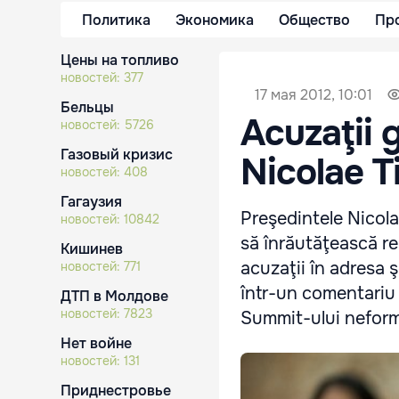
Политика
Экономика
Общество
Пр
Цены на топливо
новостей:
377
17 мая 2012, 10:01
Бельцы
Acuzaţii 
новостей:
5726
Газовый кризис
Nicolae T
новостей:
408
Гагаузия
Preşedintele Nicolae
новостей:
10842
să înrăutăţească rel
Кишинев
acuzaţii în adresa 
новостей:
771
într-un comentariu 
ДТП в Молдове
новостей:
7823
Summit-ului neform
Нет войне
новостей:
131
Приднестровье