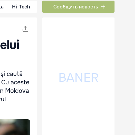
ка
Hi-Tech
Сообщить новость
elui
 şi caută
i. Cu aceste
din Moldova
rul