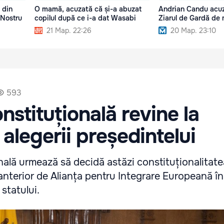
 din
O mamă, acuzată că și-a abuzat
Andrian Candu acuz
 Nostru
copilul după ce i-a dat Wasabi
Ziarul de Gardă de 
21 Мар. 22:26
20 Мар. 23:10
593
nstituțională revine la
alegerii președintelui
ală urmează să decidă astăzi constituționalitat
anterior de Alianța pentru Integrare Europeană î
 statului.