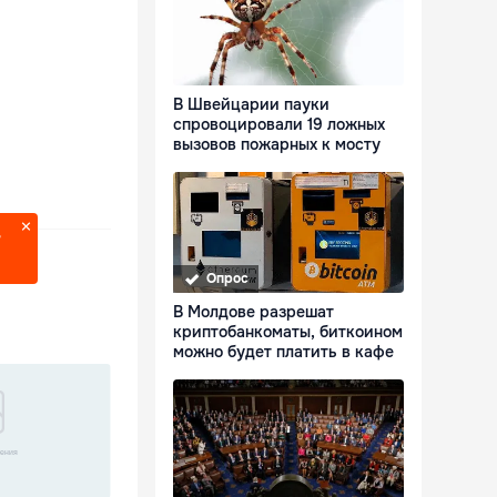
В Швейцарии пауки
спровоцировали 19 ложных
вызовов пожарных к мосту
?
Опрос
В Молдове разрешат
криптобанкоматы, биткоином
можно будет платить в кафе