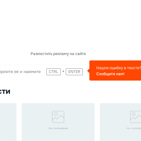
Разместить рекламу на сайте
Нашли ошибку в тексте
+
делите ее и нажмите
CTRL
ENTER
Сообщите нам!
сти