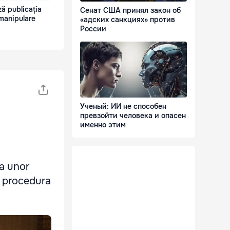
ă publicația
Сенат США принял закон об
manipulare
«адских санкциях» против
России
Ученый: ИИ не способен
превзойти человека и опасен
именно этим
ea unor
n procedura