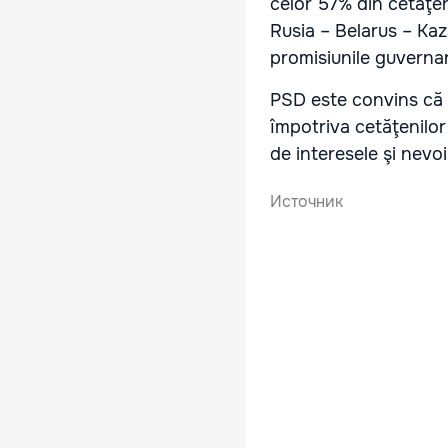
celor 57% din cetăţe
Rusia – Belarus – Kaz
promisiunile guvernan
PSD este convins că 
împotriva cetăţenilor 
de interesele şi nevoi
Источник