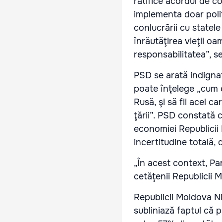
ratifice acordul de c
implementa doar polit
conlucrării cu statele 
înrăutăţirea vieţii oa
responsabilitatea”, s
PSD se arată indignat
poate înţelege „cum e
Rusă, şi să fii acel 
ţării”. PSD constată 
economiei Republicii 
incertitudine totală, 
„În acest context, Pa
cetăţenii Republicii 
Republicii Moldova Nic
subliniază faptul că p