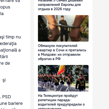
vernare va
Названы 5 самых дешевых
направлений Европы для
a opus
отдыха в 2026 году
la
aşi timp nu
Federaţia
Обманули покупателей
naţională a
квартир в Сочи и прятались
в Молдове: их отправили
ării
обратно в РФ
re de
 şi
На Телецентре пройдут
i. PSD
репетиции парада:
pune bariere
водителей предупредили о
затруднениях