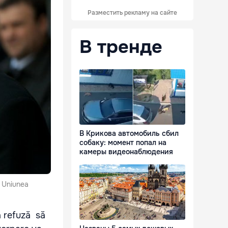
Разместить рекламу на сайте
В тренде
В Крикова автомобиль сбил
собаку: момент попал на
камеры видеонаблюдения
a Uniunea
a refuză să