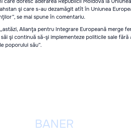
ni care doresc aderarea Republicii Moldova la Uniune
ahstan şi care s-au dezamăgit atît în Uniunea Europea
ţilor”, se mai spune în comentariu.
„astăzi, Alianţa pentru Integrare Europeană merge f
săi şi continuă să-şi implementeze politicile sale fără 
le poporului său”.