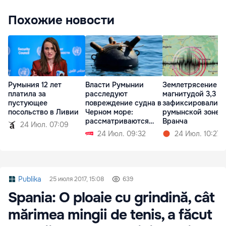
Похожие новости
Румыния 12 лет
Власти Румынии
Землетрясение
платила за
расследуют
магнитудой 3,3
пустующее
повреждение судна в
зафиксировали в
посольство в Ливии
Черном море:
румынской зоне
рассматриваются
Вранча
24 Июл. 07:09
две версии
24 Июл. 09:32
24 Июл. 10:27
Publika
25 июля 2017, 15:08
639
Spania: O ploaie cu grindină, cât
mărimea mingii de tenis, a făcut