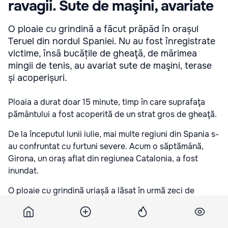
ravagii. Sute de maşini, avariate
O ploaie cu grindină a făcut prăpăd în orașul
Teruel din nordul Spaniei. Nu au fost înregistrate
victime, însă bucățile de gheaţă, de mărimea
mingii de tenis, au avariat sute de maşini, terase
și acoperișuri.
Ploaia a durat doar 15 minute, timp în care suprafaţa
pământului a fost acoperită de un strat gros de gheaţă.
De la începutul lunii iulie, mai multe regiuni din Spania s-
au confruntat cu furtuni severe. Acum o săptămână,
Girona, un oraș aflat din regiunea Catalonia, a fost
inundat.
O ploaie cu grindină uriașă a lăsat în urmă zeci de
animale moarte și a distrus gospodării și terenuri
agricole.