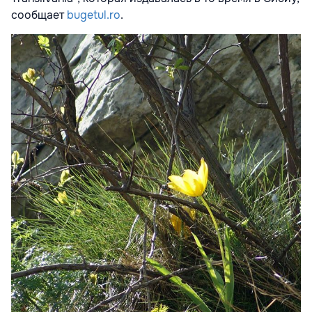
сообщает
bugetul.ro
.