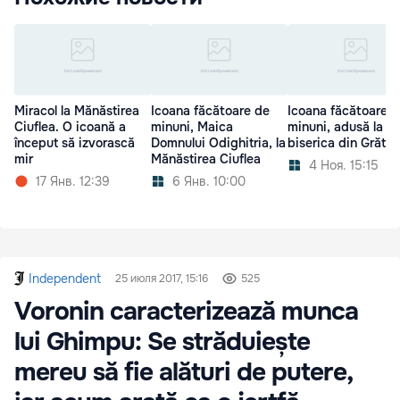
Miracol la Mănăstirea
Icoana făcătoare de
Icoana făcătoare d
Ciuflea. O icoană a
minuni, Maica
minuni, adusă la
început să izvorască
Domnului Odighitria, la
biserica din Grătieş
mir
Mănăstirea Ciuflea
4 Ноя. 15:15
17 Янв. 12:39
6 Янв. 10:00
Independent
25 июля 2017, 15:16
525
Voronin caracterizează munca
lui Ghimpu: Se străduiește
mereu să fie alături de putere,