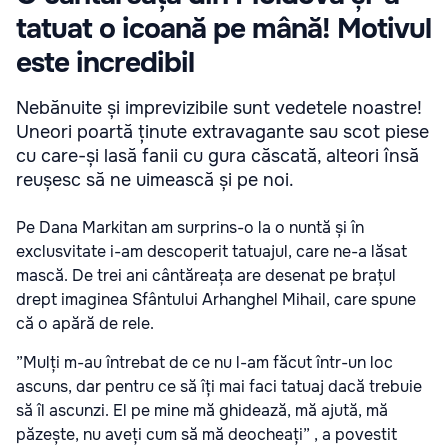
tatuat o icoană pe mână! Motivul
este incredibil
Nebănuite și imprevizibile sunt vedetele noastre!
Uneori poartă ținute extravagante sau scot piese
cu care-și lasă fanii cu gura căscată, alteori însă
reușesc să ne uimească și pe noi.
Pe Dana Markitan am surprins-o la o nuntă și în
exclusvitate i-am descoperit tatuajul, care ne-a lăsat
mască. De trei ani cântăreața are desenat pe brațul
drept imaginea Sfântului Arhanghel Mihail, care spune
că o apără de rele.
”Mulți m-au întrebat de ce nu l-am făcut într-un loc
ascuns, dar pentru ce să îți mai faci tatuaj dacă trebuie
să îl ascunzi. El pe mine mă ghidează, mă ajută, mă
păzește, nu aveți cum să mă deocheați” , a povestit