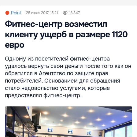
Point
25 июля 2017, 15:21
18 347
Фитнес-центр возместил
клиенту ущерб в размере 1120
евро
Одному из посетителей фитнес-центра
удалось вернуть свои деньги после того как он
обратился в Агентство по защите прав
потребителей. Основанием для обращения
стало недовольство услугами, которые
предоставлял фитнес-центр.