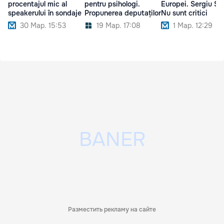
procentajul mic al
pentru psihologi.
Europei. Sergiu Sîr
speakerului în sondaje
Propunerea deputaților
Nu sunt critici
30 Мар. 15:53
19 Мар. 17:08
1 Мар. 12:29
Разместить рекламу на сайте