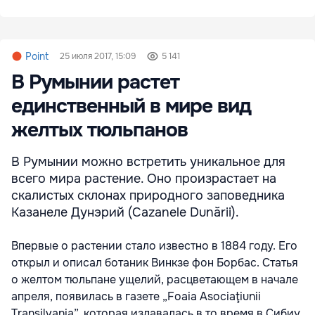
Point
25 июля 2017, 15:09
5 141
В Румынии растет
единственный в мире вид
желтых тюльпанов
В Румынии можно встретить уникальное для
всего мира растение. Оно произрастает на
скалистых склонах природного заповедника
Казанеле Дунэрий (Cazanele Dunării).
Впервые о растении стало известно в 1884 году. Его
открыл и описал ботаник Винкзе фон Борбас. Статья
о желтом тюльпане ущелий, расцветающем в начале
апреля, появилась в газете „Foaia Asociaţiunii
Transilvania”, которая издавалась в то время в Сибиу,