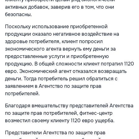
активных добавок, заверив его в том, что они
безопасны.
Поскольку использование приобретенной
продукции оказало негативное воздействие на
здоровье потребителя, клиент попросил
экономического агента вернуть ему деньги за
предоставленные услуги и приобретенную
продукцию. В общей сложности клиент потратил 1120
евро. Экономический агент отказался возвращать
деньги. Тогда потребитель решил обратиться с
заявлением в Агентство по защите прав
потребителей.
Благодаря вмешательству представителей Агентства
по защите прав потребителей, фитнес-центр
возместил своему клиенту 1120 евро ущерба.
Представители Агентства по защите прав