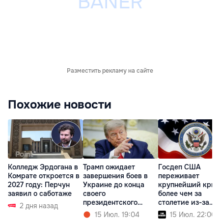
Разместить рекламу на сайте
Похожие новости
Колледж Эрдогана в
Трамп ожидает
Госдеп США
Комрате откроется в
завершения боев в
переживает
2027 году: Перчун
Украине до конца
крупнейший криз
заявил о саботаже
своего
более чем за
президентского
столетие из-за
2 дня назад
срока
реформ Трампа
15 Июл. 19:04
15 Июл. 22:00