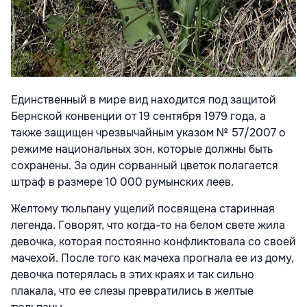
Единственный в мире вид находится под защитой
Бернской конвенции от 19 сентября 1979 года, а
также защищен чрезвычайным указом № 57/2007 о
режиме национальных зон, которые должны быть
сохранены. За один сорванный цветок полагается
штраф в размере 10 000 румынских леев.
Желтому тюльпану ущелий посвящена старинная
легенда. Говорят, что когда-то на белом свете жила
девочка, которая постоянно конфликтовала со своей
мачехой. После того как мачеха прогнала ее из дому,
девочка потерялась в этих краях и так сильно
плакала, что ее слезы превратились в желтые