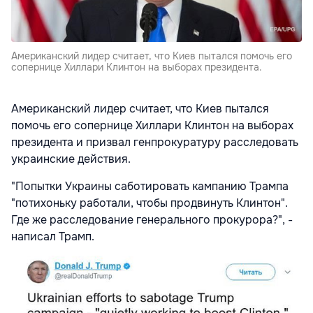
Американский лидер считает, что Киев пытался помочь его
сопернице Хиллари Клинтон на выборах президента.
Американский лидер считает, что Киев пытался
помочь его сопернице Хиллари Клинтон на выборах
президента и призвал генпрокуратуру расследовать
украинские действия.
"Попытки Украины саботировать кампанию Трампа
"потихоньку работали, чтобы продвинуть Клинтон".
Где же расследование генерального прокурора?", -
написал Трамп.