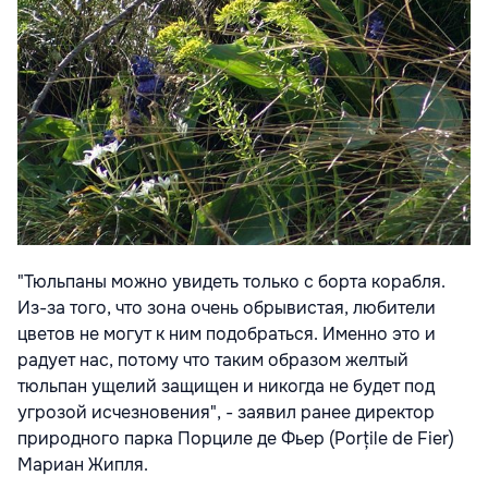
"Тюльпаны можно увидеть только с борта корабля.
Из-за того, что зона очень обрывистая, любители
цветов не могут к ним подобраться. Именно это и
радует нас, потому что таким образом желтый
тюльпан ущелий защищен и никогда не будет под
угрозой исчезновения", - заявил ранее директор
природного парка Порциле де Фьер (Porțile de Fier)
Мариан Жипля.