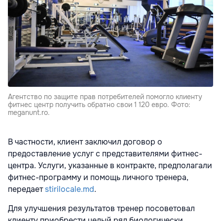
Агентство по защите прав потребителей помогло клиенту
фитнес центр получить обратно свои 1 120 евро. Фото:
meganunt.ro.
В частности, клиент заключил договор о
предоставление услуг с представителями фитнес-
центра. Услуги, указанные в контракте, предполагали
фитнес-программу и помощь личного тренера,
передает
stirilocale.md
.
Для улучшения результатов тренер посоветовал
клиенту приобрести целый ряд биологически