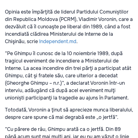
Opinia este împărţită de liderul Partidului Comuniștilor
din Republica Moldova (PCRM), Vladimir Voronin, care a
dezvăluit că îl cunoaşte pe liberal din 1989, când a fost
incendiată clădirea Ministerului de Interne de la
Chişinău, scrie
Independent.md
.
”Pe Ghimpu îl cunosc de la 10 noiembrie 1989, după
tragicul eveniment de incendiere a Ministerului de
Interne. La acea incendire din trei părţi a participat atât
Ghimpu, cât şi fratele său, care ulterior a decedat
(Gheorghe Ghimpu – n.r.)”, a declarat Voronin într-un
interviu, adăugând că după acel eveniment mulţi
unioniști participanţi la tragedie au ajuns în Parlament.
Totodată, Voronin a ţinut să aprecieze munca liberalului,
despre care spune că mai degrabă este „o jertfă”.
”Cu părere de râu, Ghimpu arată ca o jertfă. Din 89
până acum sunt mai mulţi ani, iar eu nu am văzut o linie