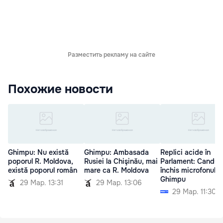
Разместить рекламу на сайте
Похожие новости
Ghimpu: Nu există
Ghimpu: Ambasada
Replici acide în
poporul R. Moldova,
Rusiei la Chişinău, mai
Parlament: Candu i
există poporul român
mare ca R. Moldova
închis microfonul lu
Ghimpu
29 Мар. 13:31
29 Мар. 13:06
29 Мар. 11:30