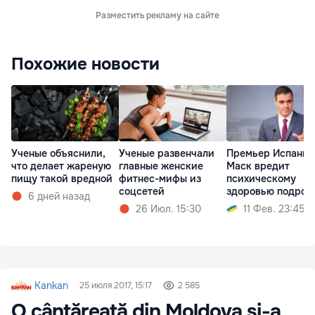
Разместить рекламу на сайте
Похожие новости
Ученые объяснили,
Ученые развенчали
Премьер Испании
что делает жареную
главные женские
Маск вредит
пищу такой вредной
фитнес-мифы из
психическому
соцсетей
здоровью подрос
6 дней назад
26 Июл. 15:30
11 Фев. 23:45
Kankan
25 июля 2017, 15:17
2 585
O cântăreață din Moldova și-a