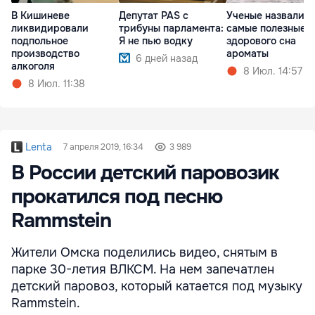
В Кишиневе
Депутат PAS с
Ученые назвали
ликвидировали
трибуны парламента:
самые полезные 
подпольное
Я не пью водку
здорового сна
производство
ароматы
6 дней назад
алкоголя
8 Июл. 14:57
8 Июл. 11:38
Lenta
7 апреля 2019, 16:34
3 989
В России детский паровозик
прокатился под песню
Rammstein
Жители Омска поделились видео, снятым в
парке 30-летия ВЛКСМ. На нем запечатлен
детский паровоз, который катается под музыку
Rammstein.