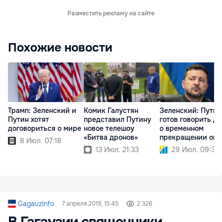
Разместить рекламу на сайте
Похожие новости
Трамп: Зеленский и
Комик Галустян
Зеленский: Путин
Путин хотят
представил Путину
готов говорить д
договориться о мире
новое телешоу
о временном
«Битва дронов»
прекращении огн
8 Июл. 07:18
13 Июл. 21:33
29 Июл. 09:32
Gagauzinfo
7 апреля 2019, 15:45
2 326