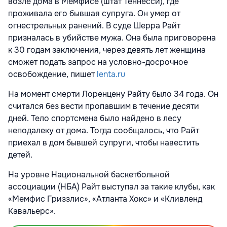
возле дома в Мемфисе (штат Теннесси), где
проживала его бывшая супруга. Он умер от
огнестрельных ранений. В суде Шерра Райт
призналась в убийстве мужа. Она была приговорена
к 30 годам заключения, через девять лет женщина
сможет подать запрос на условно-досрочное
освобождение, пишет
lenta.ru
На момент смерти Лоренцену Райту было 34 года. Он
считался без вести пропавшим в течение десяти
дней. Тело спортсмена было найдено в лесу
неподалеку от дома. Тогда сообщалось, что Райт
приехал в дом бывшей супруги, чтобы навестить
детей.
На уровне Национальной баскетбольной
ассоциации (НБА) Райт выступал за такие клубы, как
«Мемфис Гриззлис», «Атланта Хокс» и «Кливленд
Кавальерс».