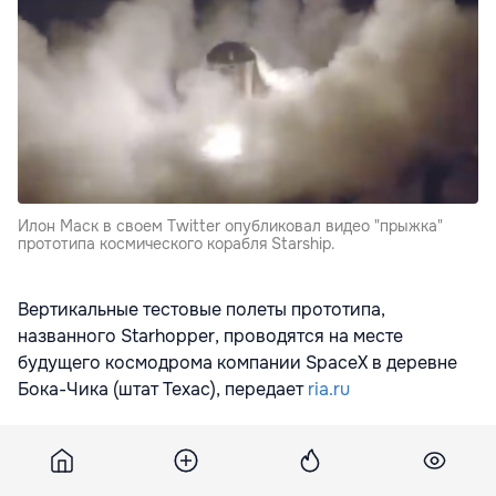
Илон Маск в своем Twitter опубликовал видео "прыжка"
прототипа космического корабля Starship.
Вертикальные тестовые полеты прототипа,
названного Starhopper, проводятся на месте
будущего космодрома компании SpaceX в деревне
Бока-Чика (штат Техас), передает
ria.ru
На опубликованном Маском видео, снятым с дрона,
видно, как Starhopper с работающим кислородно-
метановым двигателем Raptor медленно