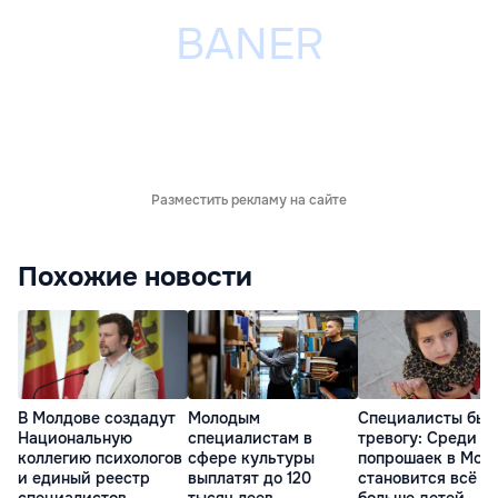
Разместить рекламу на сайте
Похожие новости
В Молдове создадут
Молодым
Специалисты бью
Национальную
специалистам в
тревогу: Среди
коллегию психологов
сфере культуры
попрошаек в Мол
и единый реестр
выплатят до 120
становится всё
специалистов
тысяч леев
больше детей