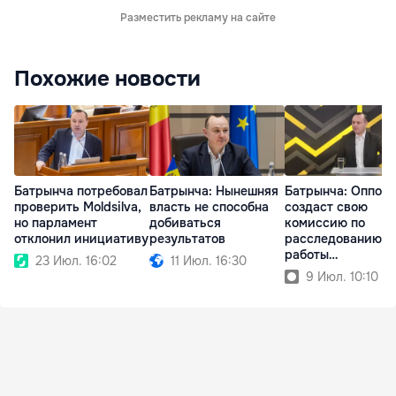
Разместить рекламу на сайте
Похожие новости
Батрынча потребовал
Батрынча: Нынешняя
Батрынча: Оппоз
проверить Moldsilva,
власть не способна
создаст свою
но парламент
добиваться
комиссию по
отклонил инициативу
результатов
расследованию
работы
23 Июл. 16:02
11 Июл. 16:30
госпредприятий
9 Июл. 10:10