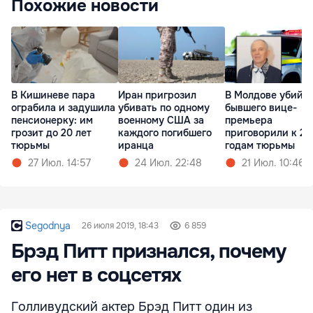
Похожие новости
В Кишиневе пара
Иран пригрозил
В Молдове убийц
ограбила и задушила
убивать по одному
бывшего вице-
пенсионерку: им
военному США за
премьера
грозит до 20 лет
каждого погибшего
приговорили к 23
тюрьмы
иранца
годам тюрьмы
27 Июл. 14:57
24 Июл. 22:48
21 Июл. 10:46
Segodnya
26 июля 2019, 18:43
6 859
Брэд Питт признался, почему
его нет в соцсетях
Голливудский актер Брэд Питт один из