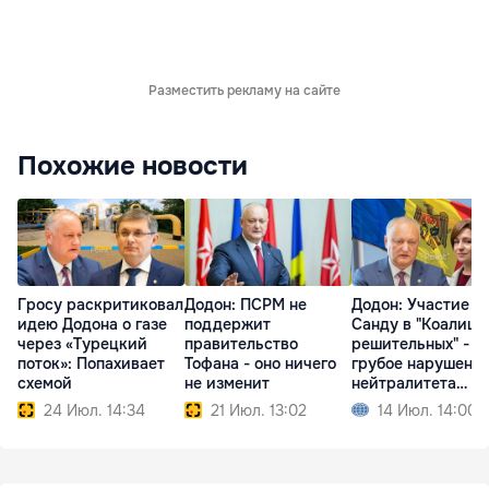
Разместить рекламу на сайте
Похожие новости
Гросу раскритиковал
Додон: ПСРМ не
Додон: Участие
идею Додона о газе
поддержит
Санду в "Коалици
через «Турецкий
правительство
решительных" -
поток»: Попахивает
Тофана - оно ничего
грубое нарушени
схемой
не изменит
нейтралитета
Молдовы
24 Июл. 14:34
21 Июл. 13:02
14 Июл. 14:00