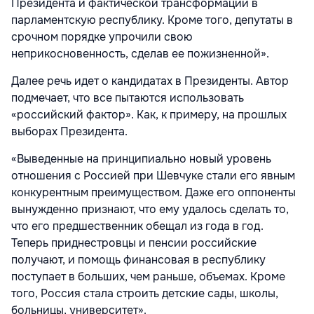
Президента и фактической трансформации в
парламентскую республику. Кроме того, депутаты в
срочном порядке упрочили свою
неприкосновенность, сделав ее пожизненной».
Далее речь идет о кандидатах в Президенты. Автор
подмечает, что все пытаются использовать
«российский фактор». Как, к примеру, на прошлых
выборах Президента.
«Выведенные на принципиально новый уровень
отношения с Россией при Шевчуке стали его явным
конкурентным преимуществом. Даже его оппоненты
вынужденно признают, что ему удалось сделать то,
что его предшественник обещал из года в год.
Теперь приднестровцы и пенсии российские
получают, и помощь финансовая в республику
поступает в больших, чем раньше, объемах. Кроме
того, Россия стала строить детские сады, школы,
больницы, университет».