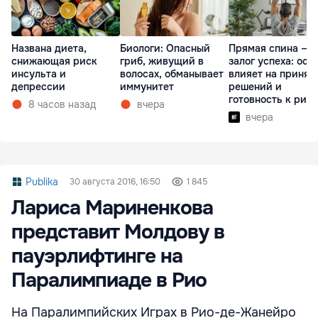
Названа диета,
Биологи: Опасный
Прямая спина —
снижающая риск
гриб, живущий в
залог успеха: оса
инсульта и
волосах, обманывает
влияет на принят
депрессии
иммунитет
решений и
готовность к рис
8 часов назад
вчера
вчера
Publika
30 августа 2016, 16:50
1 845
Лариса Мариненкова
представит Молдову в
пауэрлифтинге на
Паралимпиаде в Рио
На Паралимпийских Играх в Рио-де-Жанейро