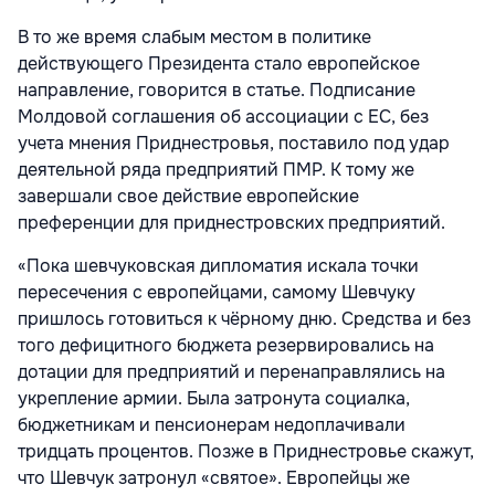
В то же время слабым местом в политике
действующего Президента стало европейское
направление, говорится в статье. Подписание
Молдовой соглашения об ассоциации с ЕС, без
учета мнения Приднестровья, поставило под удар
деятельной ряда предприятий ПМР. К тому же
завершали свое действие европейские
преференции для приднестровских предприятий.
«Пока шевчуковская дипломатия искала точки
пересечения с европейцами, самому Шевчуку
пришлось готовиться к чёрному дню. Средства и без
того дефицитного бюджета резервировались на
дотации для предприятий и перенаправлялись на
укрепление армии. Была затронута социалка,
бюджетникам и пенсионерам недоплачивали
тридцать процентов. Позже в Приднестровье скажут,
что Шевчук затронул «святое». Европейцы же