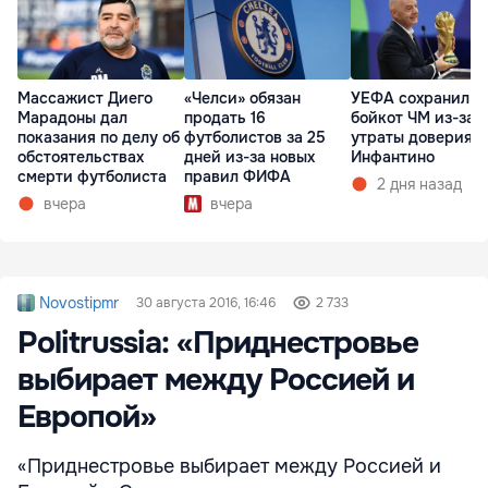
Массажист Диего
«Челси» обязан
УЕФА сохранил
Марадоны дал
продать 16
бойкот ЧМ из-за
показания по делу об
футболистов за 25
утраты доверия к
обстоятельствах
дней из-за новых
Инфантино
смерти футболиста
правил ФИФА
2 дня назад
вчера
вчера
Novostipmr
30 августа 2016, 16:46
2 733
Politrussia: «Приднестровье
выбирает между Россией и
Европой»
«Приднестровье выбирает между Россией и