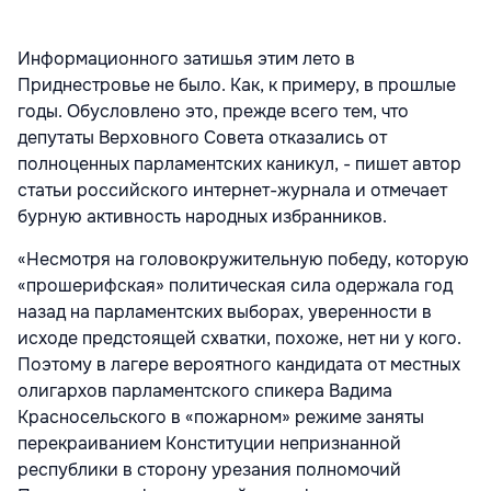
Информационного затишья этим лето в
Приднестровье не было. Как, к примеру, в прошлые
годы. Обусловлено это, прежде всего тем, что
депутаты Верховного Совета отказались от
полноценных парламентских каникул, - пишет автор
статьи российского интернет-журнала и отмечает
бурную активность народных избранников.
«Несмотря на головокружительную победу, которую
«прошерифская» политическая сила одержала год
назад на парламентских выборах, уверенности в
исходе предстоящей схватки, похоже, нет ни у кого.
Поэтому в лагере вероятного кандидата от местных
олигархов парламентского спикера Вадима
Красносельского в «пожарном» режиме заняты
перекраиванием Конституции непризнанной
республики в сторону урезания полномочий