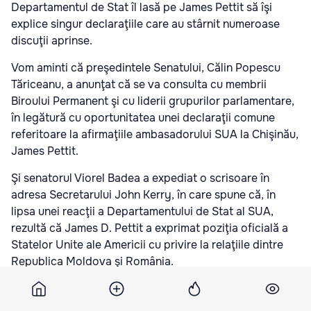
Departamentul de Stat îl lasă pe James Pettit să îşi
explice singur declaraţiile care au stârnit numeroase
discuţii aprinse.
Vom aminti că preşedintele Senatului, Călin Popescu
Tăriceanu, a anunţat că se va consulta cu membrii
Biroului Permanent şi cu liderii grupurilor parlamentare,
în legătură cu oportunitatea unei declaraţii comune
referitoare la afirmaţiile ambasadorului SUA la Chişinău,
James Pettit.
Şi senatorul Viorel Badea a expediat o scrisoare în
adresa Secretarului John Kerry, în care spune că, în
lipsa unei reacţii a Departamentului de Stat al SUA,
rezultă că James D. Pettit a exprimat poziţia oficială a
Statelor Unite ale Americii cu privire la relaţiile dintre
Republica Moldova şi România.
Tot astăzi, Acţiunea 2012 a cerut SUA să se dezică de
Ambasadorul James Pettit care a declarat zilele trecute