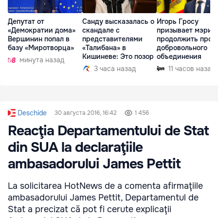
Депутат от
Санду высказалась о
Игорь Гросу
«Демократии дома»
скандале с
призывает мэрии
Вершинин попал в
представителями
продолжить проц
базу «Миротворца»
«Талибана» в
добровольного
Кишиневе: Это позор
объединения
минута назад
3 часа назад
11 часов назад
Deschide
30 августа 2016, 16:42
1 456
Reacţia Departamentului de Stat
din SUA la declaraţiile
ambasadorului James Pettit
La solicitarea HotNews de a comenta afirmaţiile
ambasadorului James Pettit, Departamentul de
Stat a precizat că pot fi cerute explicaţii