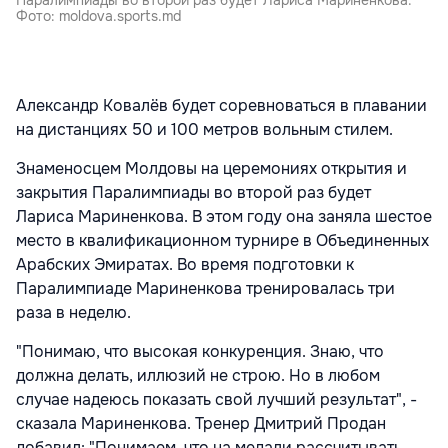
Фото: moldova.sports.md
Александр Ковалёв будет соревноваться в плавании
на дистанциях 50 и 100 метров вольным стилем.
Знаменосцем Молдовы на церемониях открытия и
закрытия Паралимпиады во второй раз будет
Лариса Мариненкова. В этом году она заняла шестое
место в квалификационном турнире в Объединенных
Арабских Эмиратах. Во время подготовки к
Паралимпиаде Мариненкова тренировалась три
раза в неделю.
"Понимаю, что высокая конкуренция. Знаю, что
должна делать, иллюзий не строю. Но в любом
случае надеюсь показать свой лучший результат", -
сказала Мариненкова. Тренер Дмитрий Продан
добавил: "Понимаем, что на медали рассчитывать