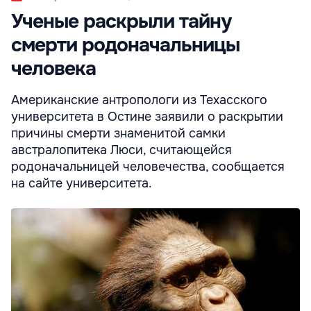
Ученые раскрыли тайну
смерти родоначальницы
человека
Американские антропологи из Техасского
университета в Остине заявили о раскрытии
причины смерти знаменитой самки
австралопитека Люси, считающейся
родоначальницей человечества, сообщается
на сайте университета.