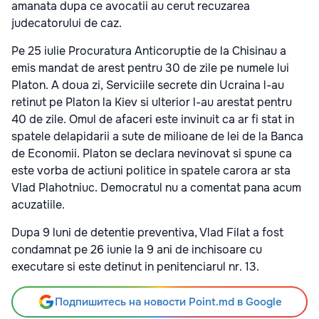
amanata dupa ce avocatii au cerut recuzarea
judecatorului de caz.
Pe 25 iulie Procuratura Anticoruptie de la Chisinau a
emis mandat de arest pentru 30 de zile pe numele lui
Platon. A doua zi, Serviciile secrete din Ucraina l-au
retinut pe Platon la Kiev si ulterior l-au arestat pentru
40 de zile. Omul de afaceri este invinuit ca ar fi stat in
spatele delapidarii a sute de milioane de lei de la Banca
de Economii. Platon se declara nevinovat si spune ca
este vorba de actiuni politice in spatele carora ar sta
Vlad Plahotniuc. Democratul nu a comentat pana acum
acuzatiile.
Dupa 9 luni de detentie preventiva, Vlad Filat a fost
condamnat pe 26 iunie la 9 ani de inchisoare cu
executare si este detinut in penitenciarul nr. 13.
Подпишитесь на новости Point.md в Google