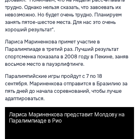
трудно. Однако нельзя сказать, что завоевать их
невозможно. Но будет очень трудно. Планируем
занять пятое-шестое места. Для нас это очень
хороший результат".
Лариса Мариненкова примет участие в
Паралимпиаде в третий раз. Лучший результат
спортсменка показала в 2008 году в Пекине, заняв
восьмое место в пауэрлифтинге.
Паралимпийские игры пройдут с 7 по 18
сентября. Мариненкова отправится в Бразилию за
пять дней до начала соревнований, чтобы лучше
адаптироваться.