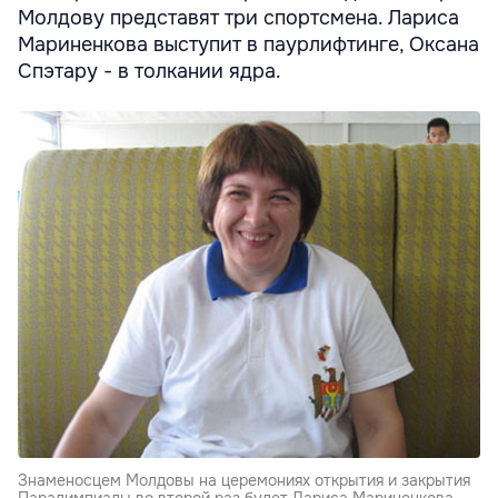
Молдову представят три спортсмена. Лариса
Мариненкова выступит в паурлифтинге, Оксана
Спэтару - в толкании ядра.
Знаменосцем Молдовы на церемониях открытия и закрытия
Паралимпиады во второй раз будет Лариса Мариненкова.