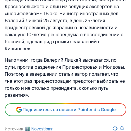
Красносельского и один из ведущих экспертов на
«шерифовском» ТВ экс-министр иностранных дел
Валерий Лицкай 25 августа, в день 25-летия
приднестровской декларации о независимости и
накануне 10-летия референдума о воссоединении с
Россией, сделал ряд громких заявлений в
Кишиневе».
Напомним, тогда Валерий Лицкай высказался, по
сути, против разделения Приднестровья и Молдовы.
Поэтому в завершении статьи автор полагает, что
«на этот раз приднестровцам предстоит выбирать не
только и не столько президента, сколько путь
развития».
Подпишитесь на новости Point.md в Google
Источник
Novostipmr