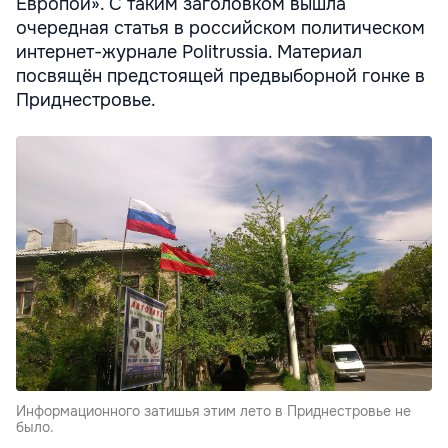
Европой». С таким заголовком вышла
очередная статья в российском политическом
интернет-журнале Рolitrussia. Материал
посвящён предстоящей предвыборной гонке в
Приднестровье.
Информационного затишья этим лето в Приднестровье не
было.