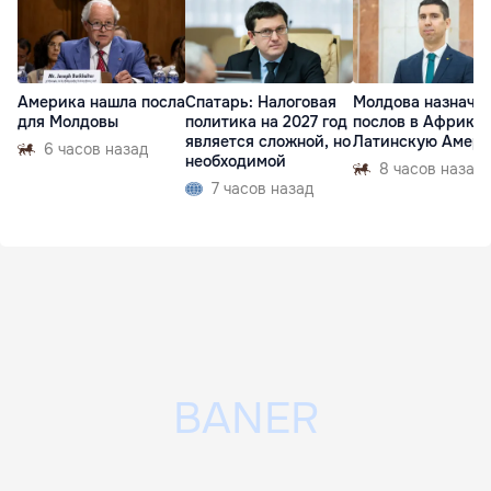
Америка нашла посла
Спатарь: Налоговая
Молдова назначи
для Молдовы
политика на 2027 год
послов в Африку 
является сложной, но
Латинскую Амер
6 часов назад
необходимой
8 часов назад
7 часов назад