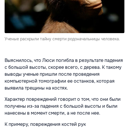
Ученые раскрыли тайну смерти родоначальницы человека.
Выяснилось, что Люси погибла в результате падения
с большой высоты, скорее всего, с дерева. К такому
выводы ученые пришли после проведения
компьютерной томографии ее останков, которая
выявила трещины на костях.
Характер повреждений говорит о том, что они были
получены из-за падения с большой высоты и были
нанесены в момент смерти, а не после нее.
К примеру, повреждения костей рук