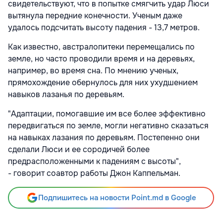
свидетельствуют, что в попытке смягчить удар Люси
вытянула передние конечности. Ученым даже
удалось подсчитать высоту падения - 13,7 метров.
Как известно, австралопитеки перемещались по
земле, но часто проводили время и на деревьях,
например, во время сна. По мнению ученых,
прямохождение обернулось для них ухудшением
навыков лазанья по деревьям.
"Адаптации, помогавшие им все более эффективно
передвигаться по земле, могли негативно сказаться
на навыках лазания по деревьям. Постепенно они
сделали Люси и ее сородичей более
предрасположенными к падениям с высоты",
- говорит соавтор работы Джон Каппельман.
Подпишитесь на новости Point.md в Google