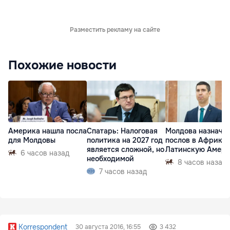
Разместить рекламу на сайте
Похожие новости
Америка нашла посла
Спатарь: Налоговая
Молдова назначи
для Молдовы
политика на 2027 год
послов в Африку 
является сложной, но
Латинскую Амер
6 часов назад
необходимой
8 часов назад
7 часов назад
Korrespondent
30 августа 2016, 16:55
3 432