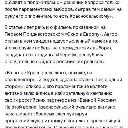
объявят о положительном решении вопроса только
после парламентских выборов, сыграв тем самым на
руку его оппонентам, то есть Красносельскому».
В статье идет речь и о фильме, показанном на
Первом Приднестровском «Окно в Европу». Автор
статьи в нем увидел недвусмысленный намек на то,
что «в случае победы на президентских выборах
кандидата от холдинга «Шериф», республика
окончательно сойдет с российских рельсов».
«В лагере Красносельского, похоже, на
разновекторный подход сделана ставка. Так, с одной
стороны, спикер и его парламентские коллеги
активно включились в избирательную кампанию
своих российских партнеров из «Единой России».
На этой волне Красносельский очевидно активно
накапливает «бонусы», эксплуатируя
пророссийскую риторику в контексте предстоящей
президентской гонки. С другой стороны, консультант