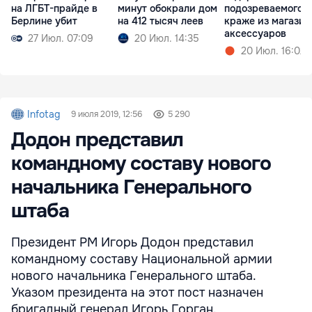
на ЛГБТ-прайде в
минут обокрали дом
подозреваемого в
Берлине убит
на 412 тысяч леев
краже из магазин
аксессуаров
27 Июл. 07:09
20 Июл. 14:35
20 Июл. 16:02
Infotag
9 июля 2019, 12:56
5 290
Додон представил
командному составу нового
начальника Генерального
штаба
Президент РМ Игорь Додон представил
командному составу Национальной армии
нового начальника Генерального штаба.
Указом президента на этот пост назначен
бригадный генерал Игорь Горган.