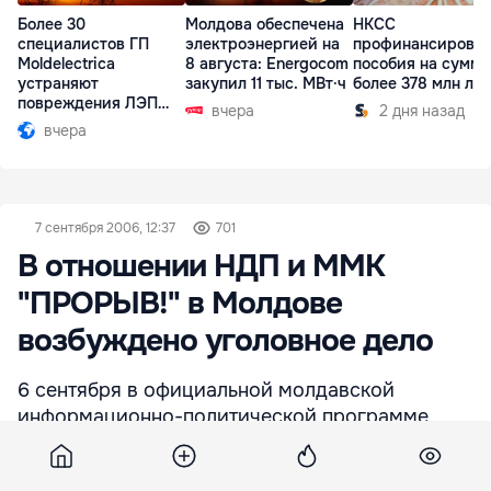
Более 30
Молдова обеспечена
НКСС
специалистов ГП
электроэнергией на
профинансирова
Moldelectrica
8 августа: Energocom
пособия на сумму
устраняют
закупил 11 тыс. МВт·ч
более 378 млн ле
повреждения ЛЭП
вчера
2 дня назад
Бельцы-Днестровск
вчера
7 сентября 2006, 12:37
701
В отношении НДП и ММК
"ПРОРЫВ!" в Молдове
возбуждено уголовное дело
6 сентября в официальной молдавской
информационно-политической программе
«Месаджер» было озвучено следующее
сообщение: «Генеральной прокуратурой