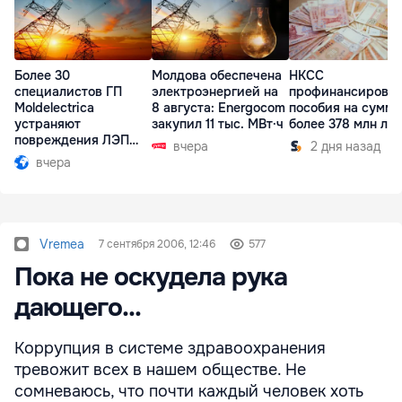
Более 30
Молдова обеспечена
НКСС
специалистов ГП
электроэнергией на
профинансирова
Moldelectrica
8 августа: Energocom
пособия на сумму
устраняют
закупил 11 тыс. МВт·ч
более 378 млн ле
повреждения ЛЭП
вчера
2 дня назад
Бельцы-Днестровск
вчера
Vremea
7 сентября 2006, 12:46
577
Пока не оскудела рука
дающего...
Коррупция в системе здравоохранения
тревожит всех в нашем обществе. Не
сомневаюсь, что почти каждый человек хоть