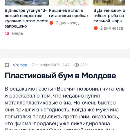
В Днестре утонул 13-
Кишинёв встал в
В Данченском озе
летний подросток:
гигантских пробках
гибнет рыба на ф
купание в этом месте
сильной жары
2 дня назад
запрещено
2 дня назад
вчера
Vremea
7 сентября 2006, 12:42
839
Пластиковый бум в Молдове
В редакцию газеты «Время» позвонил читатель
и рассказал о том, что недавно купил
металлопластиковые окна. Но очень быстро
они пришли в негодность. Когда же мужчина
попытался предъявить претензии, оказалось,
что фирма-продавец уже ликвидирована.