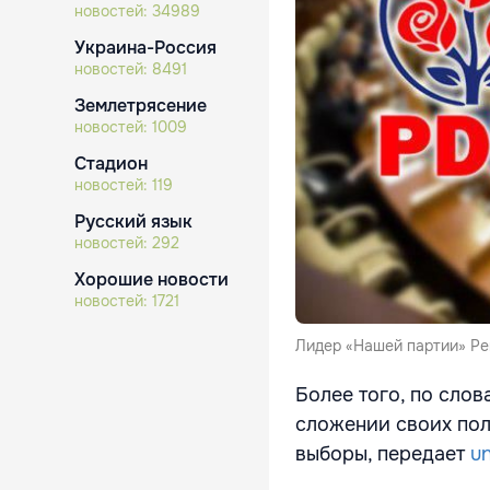
новостей:
34989
Украина-Россия
новостей:
8491
Землетрясение
новостей:
1009
Стадион
новостей:
119
Русский язык
новостей:
292
Хорошие новости
новостей:
1721
Лидер «Нашей партии» Ре
Более того, по слов
сложении своих пол
выборы, передает
un