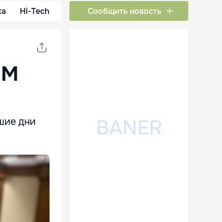
ка
Hi-Tech
Сообщить новость
ПМ
шие дни