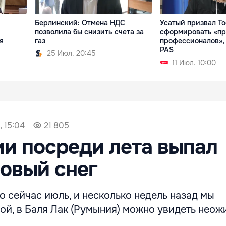
Берлинский: Отмена НДС
Усатый призвал Т
позволила бы снизить счета за
сформировать «пр
я
газ
профессионалов», 
PAS
25 Июл. 20:45
11 Июл. 10:00
, 15:04
21 805
и посреди лета выпал
овый снег
то сейчас июль, и несколько недель назад мы
рой, в Баля Лак (Румыния) можно увидеть нео