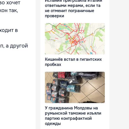
Испания пригрозила Италии
во хочет
ответными мерами, если та
он так,
не отменит пограничные
проверки
ходит в
п, а другой
Кишинёв встал в гигантских
пробках
У гражданина Молдовы на
румынской таможне изъяли
партию контрафактной
одежды