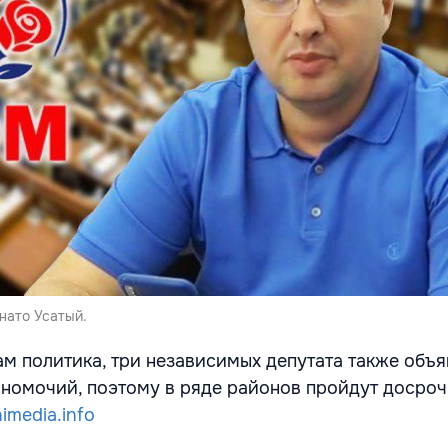
нато Усатый.
ам политика, три независимых депутата также объя
номочий, поэтому в ряде районов пройдут досро
imedia.info