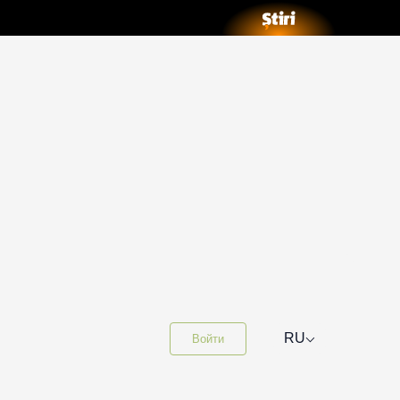
⌵
RU
Войти