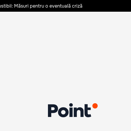
stibil: Măsuri pentru o eventuală criză