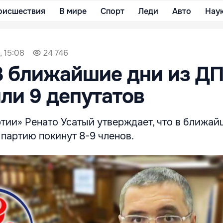
оисшествия
В мире
Спорт
Леди
Авто
Нау
, 15:08
24 746
В ближайшие дни из Д
или 9 депутатов
тии» Ренато Усатый утверждает, что в ближай
партию покинут 8-9 членов.