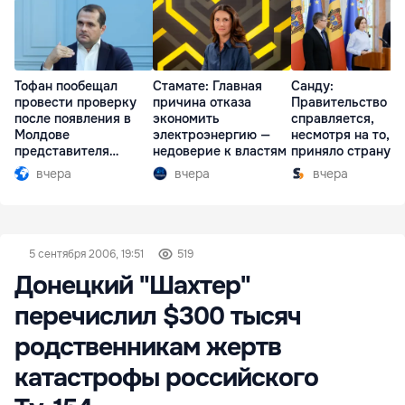
Тофан пообещал
Стамате: Главная
Санду:
провести проверку
причина отказа
Правительство
после появления в
экономить
справляется,
Молдове
электроэнергию —
несмотря на то, ч
представителя
недоверие к властям
приняло страну в
Южной Осетии
разгар кризиса
вчера
вчера
вчера
5 сентября 2006, 19:51
519
Донецкий "Шахтер"
перечислил $300 тысяч
родственникам жертв
катастрофы российского