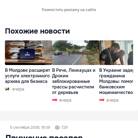
Разместить рекламу на сайте
Похожие новости
В Молдове расширят
В Рече, Ленкауцах и
В Украине задер
услуги электронного
Дрокии
гражданина
архива для бизнеса
заблокированные
Молдовы: помогал
трассы расчистили
банковским
вчера
от деревьев
мошенничеством 
Чехии
вчера
вчера
5 сентября 2006, 19:39
729