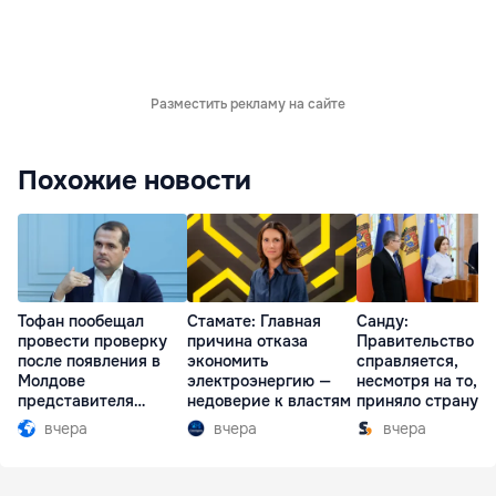
Разместить рекламу на сайте
Похожие новости
Тофан пообещал
Стамате: Главная
Санду:
провести проверку
причина отказа
Правительство
после появления в
экономить
справляется,
Молдове
электроэнергию —
несмотря на то, ч
представителя
недоверие к властям
приняло страну в
Южной Осетии
разгар кризиса
вчера
вчера
вчера