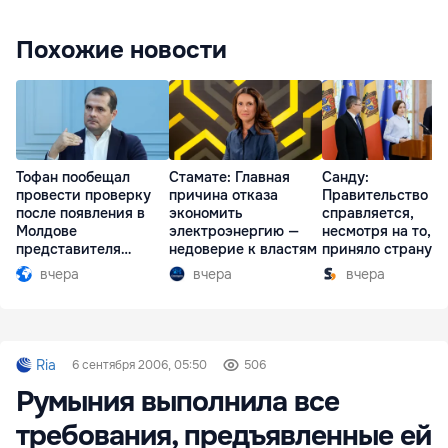
Похожие новости
Тофан пообещал
Стамате: Главная
Санду:
провести проверку
причина отказа
Правительство
после появления в
экономить
справляется,
Молдове
электроэнергию —
несмотря на то, ч
представителя
недоверие к властям
приняло страну в
Южной Осетии
разгар кризиса
вчера
вчера
вчера
Ria
6 сентября 2006, 05:50
506
Румыния выполнила все
требования, предъявленные ей