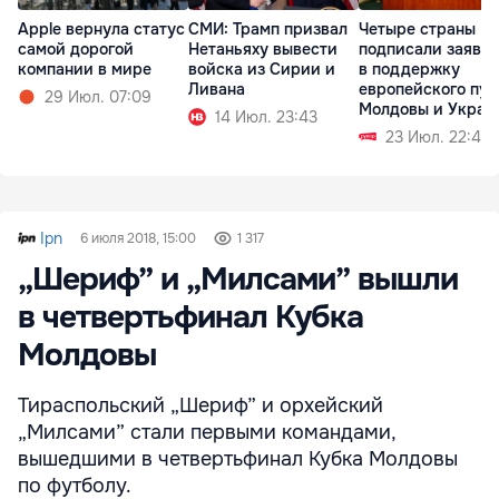
Apple вернула статус
СМИ: Трамп призвал
Четыре страны
самой дорогой
Нетаньяху вывести
подписали заявл
компании в мире
войска из Сирии и
в поддержку
Ливана
европейского пут
29 Июл. 07:09
Молдовы и Украи
14 Июл. 23:43
23 Июл. 22:42
Ipn
6 июля 2018, 15:00
1 317
„Шериф” и „Милсами” вышли
в четвертьфинал Кубка
Молдовы
Тираспольский „Шериф” и орхейский
„Милсами” стали первыми командами,
вышедшими в четвертьфинал Кубка Молдовы
по футболу.