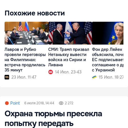
Похожие новости
Лавров и Рубио
СМИ: Трамп призвал
Фон дер Ляйен
провели переговоры
Нетаньяху вывести
объяснила, почем
на Филиппинах:
войска из Сирии и
ЕС подписывает
встреча продлилась
Ливана
соглашение о дро
35 минут
с Украиной
14 Июл. 23:43
23 Июл. 11:47
15 Июл. 18:27
Point
6 июля 2018, 14:44
2 272
Охрана тюрьмы пресекла
попытку передать