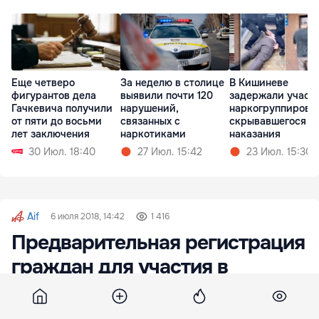
Еще четверо
За неделю в столице
В Кишиневе
фигурантов дела
выявили почти 120
задержали участ
Гачкевича получили
нарушений,
наркогруппировк
от пяти до восьми
связанных с
скрывавшегося о
лет заключения
наркотиками
наказания
30 Июл. 18:40
27 Июл. 15:42
23 Июл. 15:30
Aif
6 июля 2018, 14:42
1 416
Предварительная регистрация
граждан для участия в
парламентских выборах
продолжается