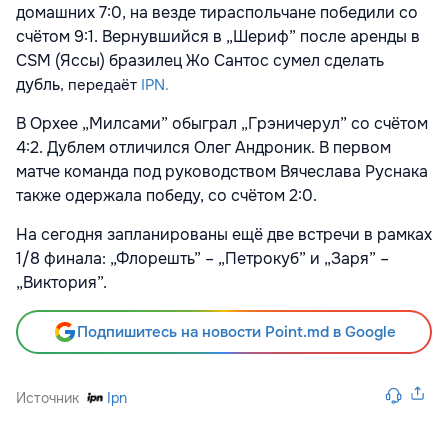
домашних 7:0, на везде тираспольчане победили со
счётом 9:1. Вернувшийся в „Шериф” после аренды в
CSM (Яссы) бразилец Жо Сантос сумел сделать
дубль
, передаёт
IPN.
В Орхее „Милсами” обыграл „Грэничерул” со счётом
4:2. Дублем отличился Олег Андроник. В первом
матче команда под руководством Вячеслава Руснака
также одержала победу, со счётом 2:0.
На сегодня запланированы ещё две встречи в рамках
1/8 финала: „Флорешть” – „Петрокуб” и „Заря” –
„Виктория”.
Подпишитесь на новости Point.md в Google
Источник
Ipn