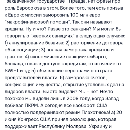
“захваченном государстве”. Правда, нет фразы про
роль Евросоюза в этом. Более того, там есть призыв
к Еврокомиссии заморозить 100 млн евро
“макрофинансовой помощи”. Так они называют
кредиты. Ну и что? Разве это санкции? Мы могли бы
говорить о “жестких санкциях” в следующих случаях:
1) аннулирование безвиза; 2) расторжение договора
об ассоциации; 3) полная заморозка кредитов и
грантов; 4) экономические санкции: эмбарго,
блокада, отказ в доступе к кредитам, отключение от
SWIFT и тд; 5) объявление персонами нон грата
представителей власти; 6) заморозка счетов,
конфискация имущества, открытие уголовных дел на
лидеров власти. Вы это видели? Мы – нет. Нечто
похожее мы видели лишь в 2009 году, когда Запад
добивал ПКРМ. А сегодня все наоборот! США
полностью поддерживают режим Плахотнюка! а) 20
июня Конгресс США принял резолюцию, которая
поддерживает Республику Молдова, Украину и