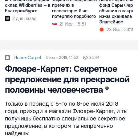
склад Wildberries — в
премиях в
фонд Сары Фергю
Екатеринбурге
госсекторе: Я не
объявил о закрыт
потерплю подобного
из-за скандала с
2 дня назад
Эпштейном
21 Июл. 15:51
23 Июл. 23:11
Floare-Carpet
6 июля 2018, 14:52
3 244
Флоаре-Карпет: Секретное
предложение для прекрасной
половины человечества ®
Только в период с 5-го по 8-ое июля 2018
года, приходи в магазин Флоаре-Карпет, и ты
получишь бесплатно специальное секретное
предложение, в котором ты непременно
найдешь: