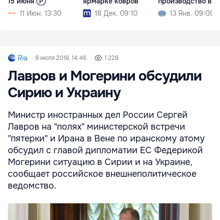
15 июня Ⓟ
ярмарке ковров
производство в
Молдове
11 Июн. 13:30
18 Дек. 09:10
13 Янв. 09:09
Ria
6 июля 2018, 14:46
1 228
Лавров и Могерини обсудили
Сирию и Украину
Министр иностранных дел России Сергей
Лавров на "полях" министерской встречи
"пятерки" и Ирана в Вене по иранскому атому
обсудил с главой дипломатии ЕС Федерикой
Могерини ситуацию в Сирии и на Украине,
сообщает российское внешнеполитическое
ведомство.