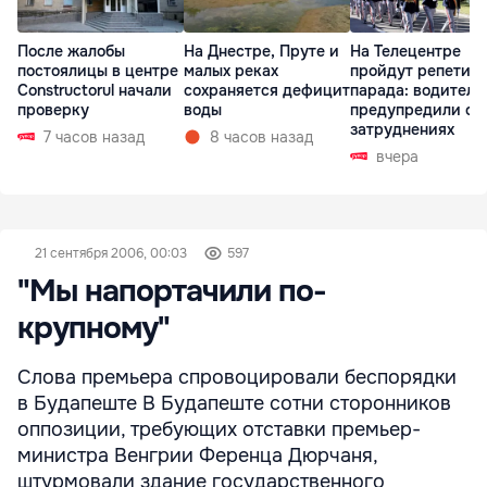
После жалобы
На Днестре, Пруте и
На Телецентре
постоялицы в центре
малых реках
пройдут репетиц
Constructorul начали
сохраняется дефицит
парада: водителе
проверку
воды
предупредили о
затруднениях
7 часов назад
8 часов назад
вчера
21 сентября 2006, 00:03
597
"Мы напортачили по-
крупному"
Слова премьера спровоцировали беспорядки
в Будапеште В Будапеште сотни сторонников
оппозиции, требующих отставки премьер-
министра Венгрии Ференца Дюрчаня,
штурмовали здание государственного