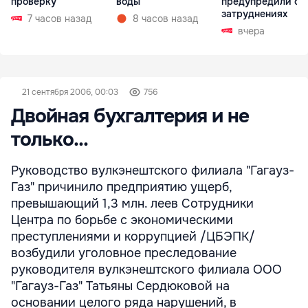
проверку
воды
предупредили о
затруднениях
7 часов назад
8 часов назад
вчера
21 сентября 2006, 00:03
756
Двойная бухгалтерия и не
только...
Руководство вулкэнештского филиала "Гагауз-
Газ" причинило предприятию ущерб,
превышающий 1,3 млн. леев Сотрудники
Центра по борьбе с экономическими
преступлениями и коррупцией /ЦБЭПК/
возбудили уголовное преследование
руководителя вулкэнештского филиала ООО
"Гагауз-Газ" Татьяны Сердюковой на
основании целого ряда нарушений, в