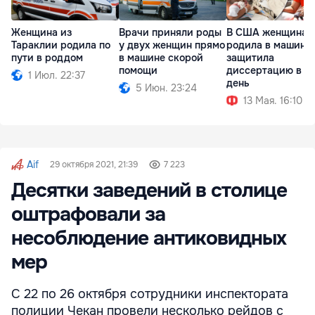
Женщина из
Врачи приняли роды
В США женщина
Тараклии родила по
у двух женщин прямо
родила в машине
пути в роддом
в машине скорой
защитила
помощи
диссертацию в о
1 Июл. 22:37
день
5 Июн. 23:24
13 Мая. 16:10
Aif
29 октября 2021, 21:39
7 223
Десятки заведений в столице
оштрафовали за
несоблюдение антиковидных
мер
С 22 по 26 октября сотрудники инспектората
полиции Чекан провели несколько рейдов с