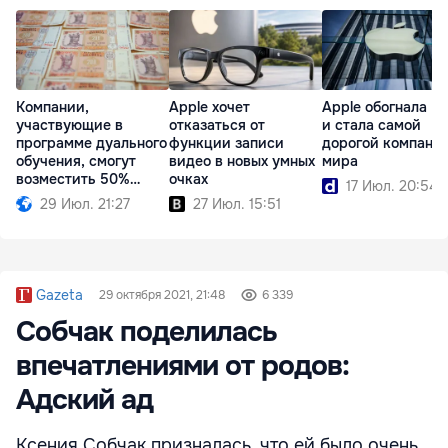
Компании,
Apple хочет
Apple обогнала Nv
участвующие в
отказаться от
и стала самой
программе дуального
функции записи
дорогой компани
обучения, смогут
видео в новых умных
мира
возместить 50%
очках
17 Июл. 20:54
расходов
29 Июл. 21:27
27 Июл. 15:51
Gazeta
29 октября 2021, 21:48
6 339
Собчак поделилась
впечатлениями от родов:
Адский ад
Ксения Собчак призналась, что ей было очень