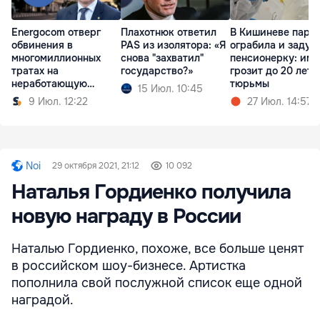
Energocom отверг
Плахотнюк ответил
В Кишиневе пара
обвинения в
PAS из изолятора: «Я
ограбила и задуш
многомиллионных
снова "захватил"
пенсионерку: им
тратах на
государство?»
грозит до 20 лет
неработающую
тюрьмы
15 Июл. 10:45
систему
9 Июл. 12:22
27 Июл. 14:57
Noi
29 октября 2021, 21:12
10 092
Наталья Гордиенко получила
новую награду в России
Наталью Гордиенко, похоже, все больше ценят
в российском шоу-бизнесе. Артистка
пополнила свой послужной список еще одной
наградой.