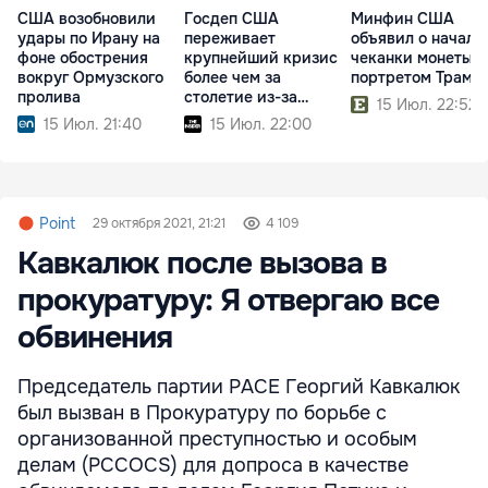
США возобновили
Госдеп США
Минфин США
удары по Ирану на
переживает
объявил о начале
фоне обострения
крупнейший кризис
чеканки монеты с
вокруг Ормузского
более чем за
портретом Трамп
пролива
столетие из-за
15 Июл. 22:52
реформ Трампа
15 Июл. 21:40
15 Июл. 22:00
Point
29 октября 2021, 21:21
4 109
Кавкалюк после вызова в
прокуратуру: Я отвергаю все
обвинения
Председатель партии PАСЕ Георгий Кавкалюк
был вызван в Прокуратуру по борьбе с
организованной преступностью и особым
делам (PCCOCS) для допроса в качестве