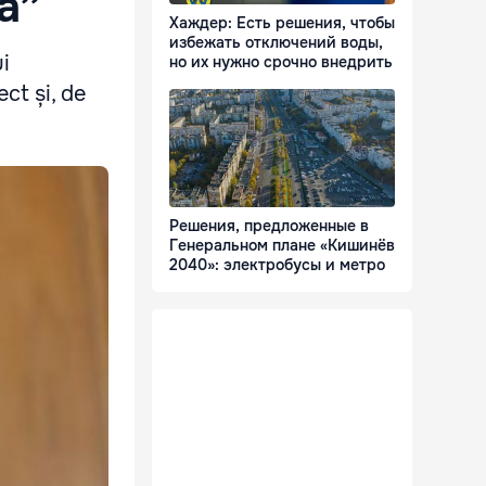
ia”
Хаждер: Есть решения, чтобы
избежать отключений воды,
ui
но их нужно срочно внедрить
ct și, de
Решения, предложенные в
Генеральном плане «Кишинёв
2040»: электробусы и метро