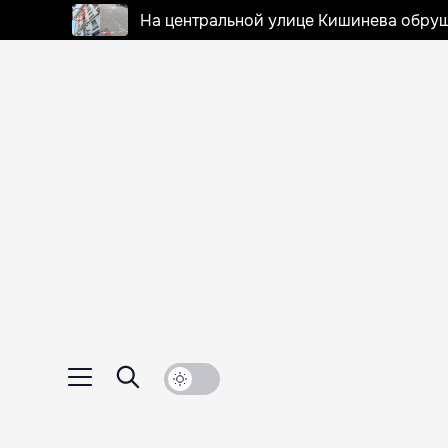
На центральной улице Кишинева обруш