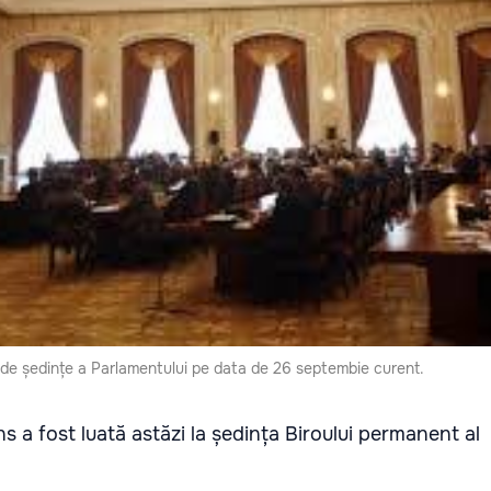
a de ședințe a Parlamentului pe data de 26 septembie curent.
ns a fost luată astăzi la ședința Biroului permanent al