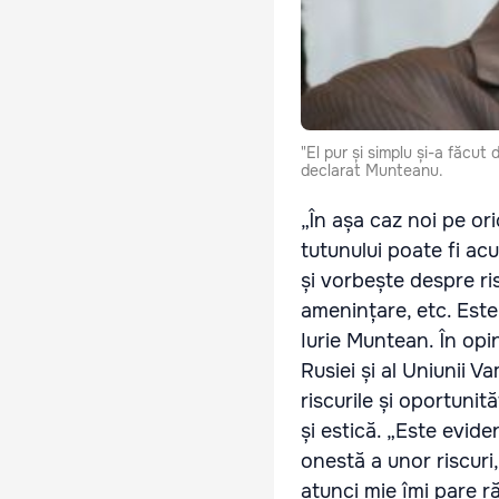
"El pur și simplu și-a făcut
declarat Munteanu.
„În așa caz noi pe or
tutunului poate fi ac
și vorbește despre ri
amenințare, etc. Este
Iurie Muntean. În opi
Rusiei și al Uniunii V
riscurile și oportunit
și estică. „Este evi
onestă a unor riscuri
atunci mie îmi pare ră