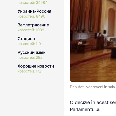
новостей:
34987
Украина-Россия
новостей:
8490
Землетрясение
новостей:
1009
Стадион
новостей:
119
Русский язык
новостей:
292
Хорошие новости
новостей:
1721
Deputații vor reveni în sal
O decizie în acest se
Parlamentului.