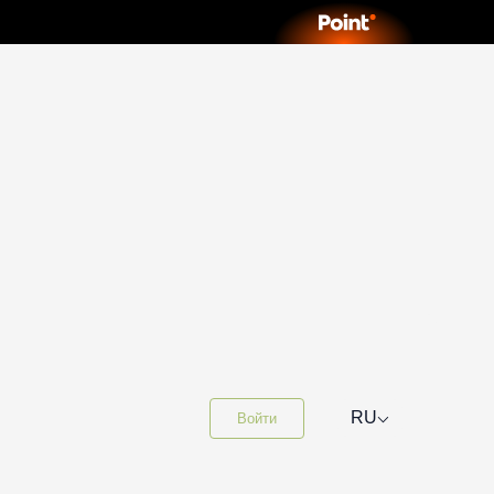
⌵
RU
Войти