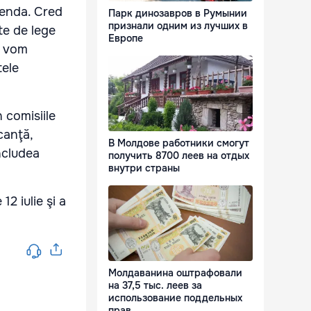
genda. Cred
Парк динозавров в Румынии
признали одним из лучших в
te de lege
Европе
e vom
tele
n comisiile
canţă,
В Молдове работники смогут
ncludea
получить 8700 леев на отдых
внутри страны
2 iulie şi a
Молдаванина оштрафовали
на 37,5 тыс. леев за
использование поддельных
прав