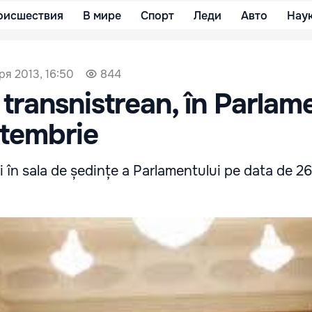
оисшествия
В мире
Спорт
Леди
Авто
Нау
ря 2013, 16:50
844
 transnistrean, în Parlam
ptembrie
i în sala de ședințe a Parlamentului pe data de 26