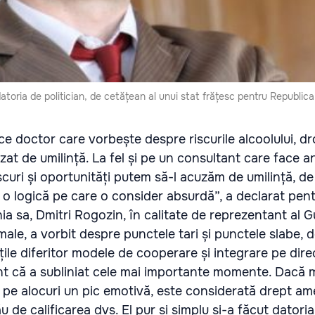
 datoria de politician, de cetățean al unui stat frățesc pentru Republic
ice doctor care vorbește despre riscurile alcoolului, dr
uzat de umilință. La fel și pe un consultant care face
scuri și oportunități putem să-l acuzăm de umilință, de
 o logică pe care o consider absurdă”, a declarat pen
nia sa, Dmitri Rogozin, în calitate de reprezentant al G
amale, a vorbit despre punctele tari și punctele slabe, 
ățile diferitor modele de cooperare și integrare pe dire
dent că a subliniat cele mai importante momente. Dacă
, pe alocuri un pic emotivă, este considerată drept am
u de calificarea dvs. El pur și simplu și-a făcut datori