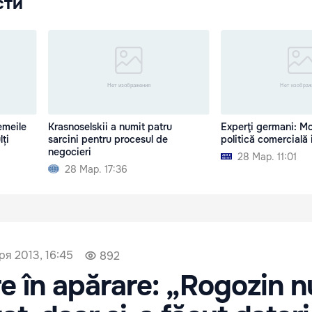
сти
emeile
Krasnoselskii a numit patru
Experţi germani: M
lți
sarcini pentru procesul de
politică comercială 
negocieri
28 Мар. 11:01
28 Мар. 17:36
ря 2013, 16:45
892
 în apărare: „Rogozin n