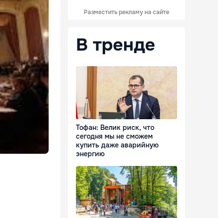
Разместить рекламу на сайте
В тренде
Тофан: Велик риск, что
сегодня мы не сможем
купить даже аварийную
энергию