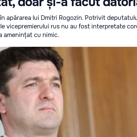
at, doar și-a făcut dator
în apărarea lui Dmitri Rogozin. Potrivit deputatul
le vicepremierului rus nu au fost interpretate core
a amenințat cu nimic.