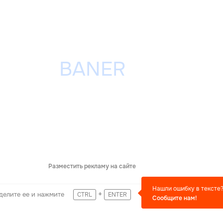
Разместить рекламу на сайте
Нашли ошибку в тексте
+
делите ее и нажмите
CTRL
ENTER
Сообщите нам!