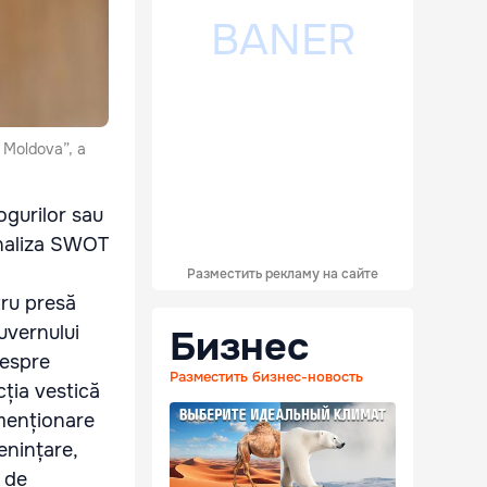
a Moldova”, a
ogurilor sau
 analiza SWOT
Разместить рекламу на сайте
tru presă
uvernului
Бизнес
despre
Разместить бизнес-новость
cția vestică
 menționare
enințare,
a de