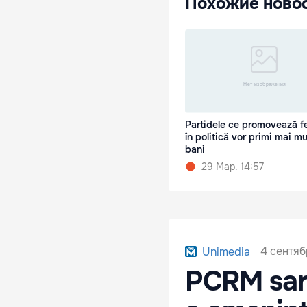
Похожие ново
Partidele ce promovează f
în politică vor primi mai mu
bani
29 Мар. 14:57
4 сентяб
Unimedia
PCRM sare