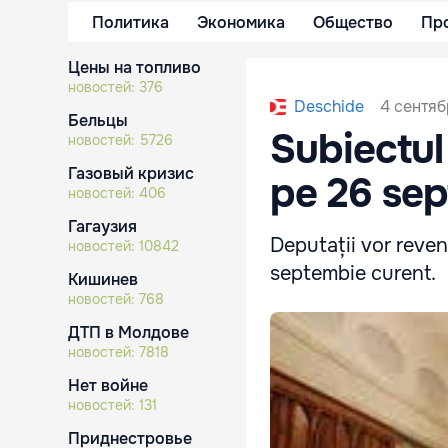
Политика
Экономика
Общество
Пр
Цены на топливо
новостей:
376
4 сентяб
Deschide
Бельцы
Subiectul
новостей:
5726
Газовый кризис
pe 26 se
новостей:
406
Гагаузия
Deputații vor reven
новостей:
10842
septembie curent.
Кишинев
новостей:
768
ДТП в Молдове
новостей:
7818
Нет войне
новостей:
131
Приднестровье