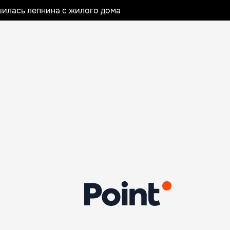
илась лепнина с жилого дома