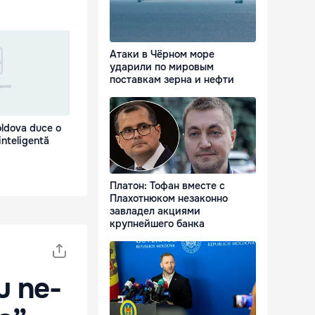
Атаки в Чёрном море
ударили по мировым
поставкам зерна и нефти
oldova duce o
inteligentă
Платон: Тофан вместе с
Плахотнюком незаконно
завладел акциями
крупнейшего банка
u ne-