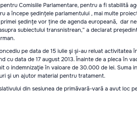
pentru Comisiile Parlamentare, pentru a fi stabilită a
tru a începe ședințele parlamentului , mai multe proiec
a primei ședințe vor ține de agenda europeană, dar n
asupra subiectului transnistrean,” a declarat președin
Corman.
concediu pe data de 15 iulie şi și-au reluat activitatea î
d cu data de 17 august 2013. Înainte de a pleca în va
it o indemnizaţie în valoare de 30.000 de lei. Suma i
uri şi un ajutor material pentru tratament.
lativului din sesiunea de primăvară-vară a avut loc pe 1