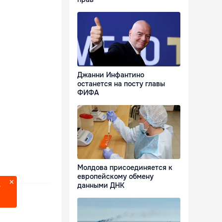
Джанни Инфантино
останется на посту главы
ФИФА
Молдова присоединяется к
европейскому обмену
данными ДНК
?