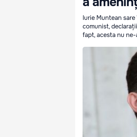
a ameninț
Iurie Muntean sare 
comunist, declarații
fapt, acesta nu ne-