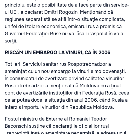
principiu, este o posibilitate de a face parte din service-
ul UE“, a declarat Dmitri Rogozin. Menţionând că
regiunea separatistă se află într-o situaţie complicată,
un fel de izolare economică, emisarul rus a promis că
Guvernul Federaţiei Ruse nu va lăsa Tiraspolul în voia
sorţii.
RISCĂM UN EMBARGO LA VINURI, CA ÎN 2006
Tot ieri, Serviciul sanitar rus Rospotrebnadzor a
ameninţat cu un nou embargo la vinurile moldoveneşti.
În comunicatul de avertizare privind calitatea vinurilor
Rospotrebnadzor a menţionat că Moldova nu a ţinut
cont de avertizările instituţiilor din Federaţia Rusă, ceea
ce ar putea duce la situaţia din anul 2006, când Rusia a
interzis importul vinurilor din Republica Moldova.
Fostul ministru de Externe al României Teodor
Baconschi susţine că declaraţiile oficialilor ruşi
„reprezintă însă o ameninţare nepermisă la adresa unui