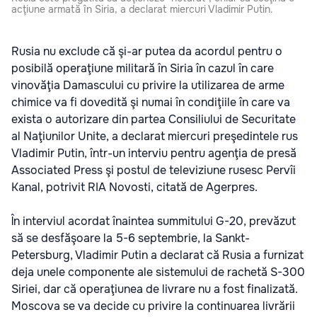
acţiune armată în Siria, a declarat miercuri Vladimir Putin.
Rusia nu exclude că şi-ar putea da acordul pentru o
posibilă operaţiune militară în Siria în cazul în care
vinovăţia Damascului cu privire la utilizarea de arme
chimice va fi dovedită şi numai în condiţiile în care va
exista o autorizare din partea Consiliului de Securitate
al Naţiunilor Unite, a declarat miercuri preşedintele rus
Vladimir Putin, într-un interviu pentru agenţia de presă
Associated Press şi postul de televiziune rusesc Pervîi
Kanal, potrivit RIA Novosti, citată de Agerpres.
În interviul acordat înaintea summitului G-20, prevăzut
să se desfăşoare la 5-6 septembrie, la Sankt-
Petersburg, Vladimir Putin a declarat că Rusia a furnizat
deja unele componente ale sistemului de rachetă S-300
Siriei, dar că operaţiunea de livrare nu a fost finalizată.
Moscova se va decide cu privire la continuarea livrării