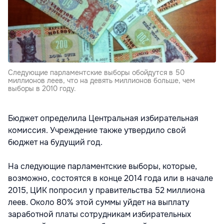
Следующие парламентские выборы обойдутся в 50
миллионов леев, что на девять миллионов больше, чем
выборы в 2010 году.
Бюджет определила Центральная избирательная
комиссия. Учреждение также утвердило свой
бюджет на будущий год.
На следующие парламентские выборы, которые,
возможно, состоятся в конце 2014 года или в начале
2015, ЦИК попросил у правительства 52 миллиона
леев. Около 80% этой суммы уйдет на выплату
заработной платы сотрудникам избирательных