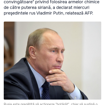
convingătoare" privind folosirea armelor chimice
de către puterea siriană, a declarat miercuri
preşedintele rus Vladimir Putin, relatează AFP.
Rusia este pregătită să acţioneze "hotărât", chiar să susţină o