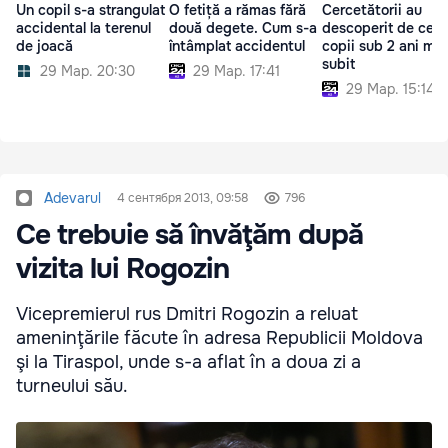
Un copil s-a strangulat
O fetiță a rămas fără
Cercetătorii au
accidental la terenul
două degete. Cum s-a
descoperit de ce u
de joacă
întâmplat accidentul
copii sub 2 ani mor
subit
29 Мар. 20:30
29 Мар. 17:41
29 Мар. 15:14
Adevarul
4 сентября 2013, 09:58
796
Ce trebuie să învăţăm după
vizita lui Rogozin
Vicepremierul rus Dmitri Rogozin a reluat
ameninţările făcute în adresa Republicii Moldova
şi la Tiraspol, unde s-a aflat în a doua zi a
turneului său.