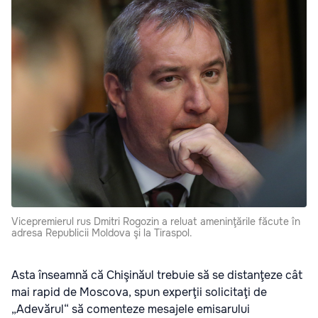
Vicepremierul rus Dmitri Rogozin a reluat ameninţările făcute în
adresa Republicii Moldova şi la Tiraspol.
Asta înseamnă că Chişinăul trebuie să se distanţeze cât
mai rapid de Moscova, spun experţii solicitaţi de
„Adevărul“ să comenteze mesajele emisarului