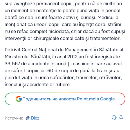
supravegheze permanent copiii, pentru că de multe ori
un moment de neatenţie le poate pune viaţa în pericol,
odată ce copiii sunt foarte activi şi curioşi. Medicul a
menţionat că uneori copiii care au înghiţit corpi străini
nu se refac complet niciodată, chiar dacă au fost supuşi
intervenţiilor chirurgicale complicate şi tratamentelor.
Potrivit Centrul Naţional de Management în Sănătate al
Ministerului Sănătăţii, în anul 2012 au fost înregistrate
33 567 de accidente în condiţii casnice în care au avut
de suferit copiii, iar 60 de copii de până la 5 ani şi-au
pierdut viaţa în urma sufocărilor, traumelor, otrăvirilor,
înecului şi accidentelor rutiere.
Подпишитесь на новости Point.md в Google
Источник
Diez