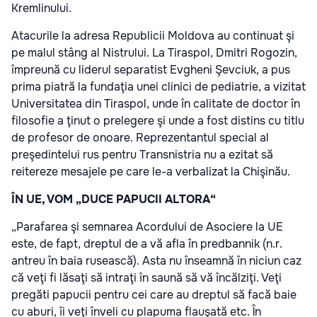
Kremlinului.
Atacurile la adresa Republicii Moldova au continuat şi
pe malul stâng al Nistrului. La Tiraspol, Dmitri Rogozin,
împreună cu liderul separatist Evgheni Şevciuk, a pus
prima piatră la fundaţia unei clinici de pediatrie, a vizitat
Universitatea din Tiraspol, unde în calitate de doctor în
filosofie a ţinut o prelegere şi unde a fost distins cu titlu
de profesor de onoare. Reprezentantul special al
preşedintelui rus pentru Transnistria nu a ezitat să
reitereze mesajele pe care le-a verbalizat la Chişinău.
ÎN UE, VOM „DUCE PAPUCII ALTORA“
„Parafarea şi semnarea Acordului de Asociere la UE
este, de fapt, dreptul de a vă afla în predbannik (n.r.
antreu în baia rusească). Asta nu înseamnă în niciun caz
că veţi fi lăsaţi să intraţi în saună să vă încălziţi. Veţi
pregăti papucii pentru cei care au dreptul să facă baie
cu aburi, îi veţi înveli cu plapuma flauşată etc. În