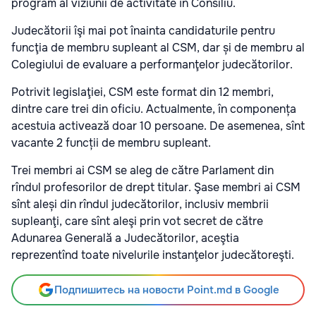
program al viziunii de activitate în Consiliu.
Judecătorii îşi mai pot înainta candidaturile pentru
funcţia de membru supleant al CSM, dar și de membru al
Colegiului de evaluare a performanţelor judecătorilor.
Potrivit legislaţiei, CSM este format din 12 membri,
dintre care trei din oficiu. Actualmente, în componența
acestuia activează doar 10 persoane. De asemenea, sînt
vacante 2 funcții de membru supleant.
Trei membri ai CSM se aleg de către Parlament din
rîndul profesorilor de drept titular. Şase membri ai CSM
sînt aleși din rîndul judecătorilor, inclusiv membrii
supleanţi, care sînt aleşi prin vot secret de către
Adunarea Generală a Judecătorilor, aceştia
reprezentînd toate nivelurile instanţelor judecătoreşti.
Подпишитесь на новости Point.md в Google