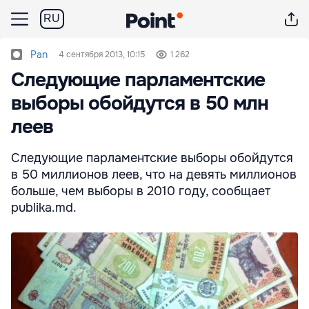
RU
Pan
4 сентября 2013, 10:15
1 262
Следующие парламентские
выборы обойдутся в 50 млн
леев
Следующие парламентские выборы обойдутся
в 50 миллионов леев, что на девять миллионов
больше, чем выборы в 2010 году, сообщает
publika.md.