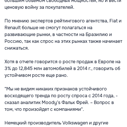
большим объемом свободных мощностей, но и вести
ценовую войну за покупателей.
По мнению экспертов рейтингового агентства, Fiat и
Renault больше не смогут полагаться на
развивающие рынки, в частности на Бразилию и
Россию, так как спрос на этих рынках также начинает
снижаться.
Хотя в отчете говорится о росте продаж в Европе на
3% до 12,845 млн автомобилей в 2014 г., говорить об
устойчивом росте еще рано.
"Мы не видим никаких признаков устойчивого
восходящего тренда по росту спроса с 2014 года, -
сказал аналитик Moody’s Фальк Фрей. – Вопрос в
том, что произойдет с компаниями".
Немецкий производитель Volkswagen и другие