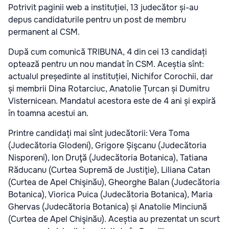
Potrivit paginii web a instituției, 13 judecător și-au
depus candidaturile pentru un post de membru
permanent al CSM.
După cum comunică TRIBUNA, 4 din cei 13 candidați
optează pentru un nou mandat în CSM. Aceștia sînt:
actualul președinte al instituției, Nichifor Corochii, dar
și membrii Dina Rotarciuc, Anatolie Țurcan și Dumitru
Visternicean. Mandatul acestora este de 4 ani și expiră
în toamna acestui an.
Printre candidați mai sînt judecătorii: Vera Toma
(Judecătoria Glodeni), Grigore Șişcanu (Judecătoria
Nisporeni), Ion Druţă (Judecătoria Botanica), Tatiana
Răducanu (Curtea Supremă de Justiţie), Liliana Catan
(Curtea de Apel Chişinău), Gheorghe Balan (Judecătoria
Botanica), Viorica Puica (Judecătoria Botanica), Maria
Ghervas (Judecătoria Botanica) și Anatolie Minciună
(Curtea de Apel Chişinău). Aceștia au prezentat un scurt