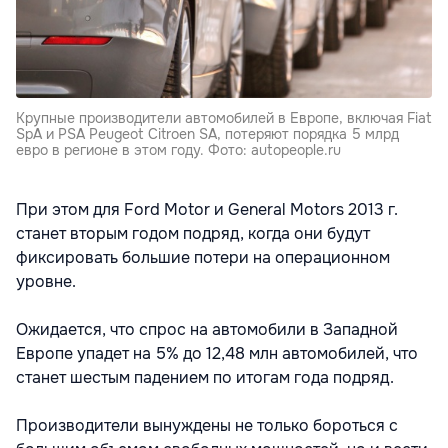
Крупные производители автомобилей в Европе, включая Fiat
SpA и PSA Peugeot Citroen SA, потеряют порядка 5 млрд
евро в регионе в этом году. Фото: autopeople.ru
При этом для Ford Motor и General Motors 2013 г.
станет вторым годом подряд, когда они будут
фиксировать большие потери на операционном
уровне.
Ожидается, что спрос на автомобили в Западной
Европе упадет на 5% до 12,48 млн автомобилей, что
станет шестым падением по итогам года подряд.
Производители вынуждены не только бороться с