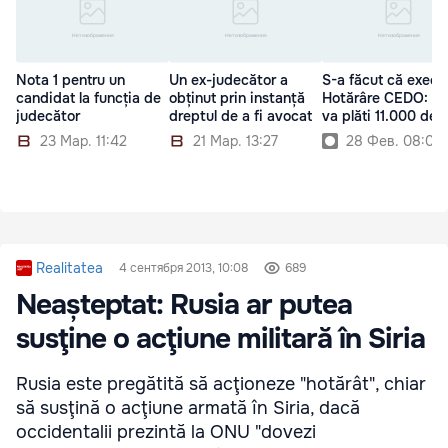
Nota 1 pentru un
Un ex-judecător a
S-a făcut că execu
candidat la funcția de
obținut prin instanță
Hotărâre CEDO: St
judecător
dreptul de a fi avocat
va plăti 11.000 de l
23 Мар. 11:42
21 Мар. 13:27
28 Фев. 08:00
Realitatea
4 сентября 2013, 10:08
689
Neașteptat: Rusia ar putea
susţine o acţiune militară în Siria
Rusia este pregătită să acţioneze "hotărât", chiar
să susţină o acţiune armată în Siria, dacă
occidentalii prezintă la ONU "dovezi