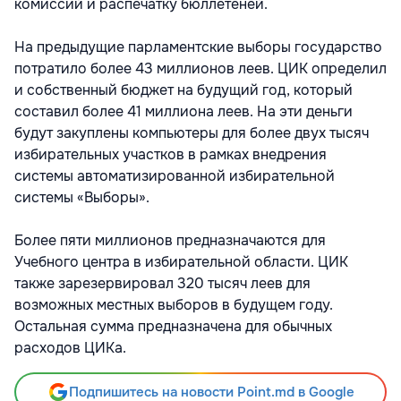
комиссий и распечатку бюллетеней.
На предыдущие парламентские выборы государство
потратило более 43 миллионов леев. ЦИК определил
и собственный бюджет на будущий год, который
составил более 41 миллиона леев. На эти деньги
будут закуплены компьютеры для более двух тысяч
избирательных участков в рамках внедрения
системы автоматизированной избирательной
системы «Выборы».
Более пяти миллионов предназначаются для
Учебного центра в избирательной области. ЦИК
также зарезервировал 320 тысяч леев для
возможных местных выборов в будущем году.
Остальная сумма предназначена для обычных
расходов ЦИКа.
Подпишитесь на новости Point.md в Google