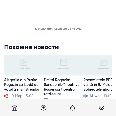
Разместить рекламу на сайте
Похожие новости
Alegerile din Rusia:
Dmitri Rogozin:
Președintele BERD
Rogozin se laudă cu
Sancțiunile împotriva
vizită în R. Moldov
votul transnistrenilor
Rusiei sunt pentru
Subiectele aborda
totdeauna
19 Мар. 15:03
14 Фев. 13:19
26 Фев. 16:51