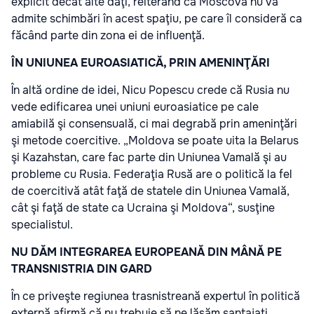
explicit decât alte dăţi, reiterând că Moscova nu va
admite schimbări în acest spaţiu, pe care îl consideră ca
făcând parte din zona ei de influenţă.
ÎN UNIUNEA EUROASIATICĂ, PRIN AMENINŢĂRI
În altă ordine de idei, Nicu Popescu crede că Rusia nu
vede edificarea unei uniuni euroasiatice pe cale
amiabilă şi consensuală, ci mai degrabă prin ameninţări
şi metode coercitive. „Moldova se poate uita la Belarus
şi Kazahstan, care fac parte din Uniunea Vamală şi au
probleme cu Rusia. Federaţia Rusă are o politică la fel
de coercitivă atât faţă de statele din Uniunea Vamală,
cât şi faţă de state ca Ucraina şi Moldova“, susţine
specialistul.
NU DĂM INTEGRAREA EUROPEANĂ DIN MÂNĂ PE
TRANSNISTRIA DIN GARD
În ce priveşte regiunea trasnistreană expertul în politică
externă afirmă că nu trebuie să ne lăsăm şantajaţi.