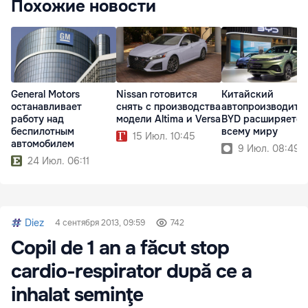
Похожие новости
General Motors
Nissan готовится
Китайский
останавливает
снять с производства
автопроизводите
работу над
модели Altima и Versa
BYD расширяется
беспилотным
всему миру
15 Июл. 10:45
автомобилем
9 Июл. 08:49
24 Июл. 06:11
Diez
4 сентября 2013, 09:59
742
Copil de 1 an a făcut stop
cardio-respirator după ce a
inhalat seminţe