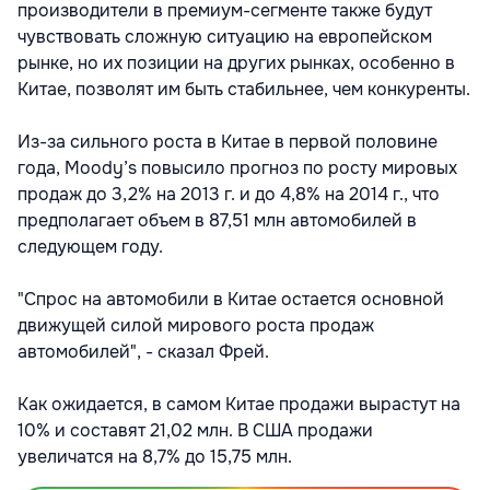
производители в премиум-сегменте также будут
чувствовать сложную ситуацию на европейском
рынке, но их позиции на других рынках, особенно в
Китае, позволят им быть стабильнее, чем конкуренты.
Из-за сильного роста в Китае в первой половине
года, Moody’s повысило прогноз по росту мировых
продаж до 3,2% на 2013 г. и до 4,8% на 2014 г., что
предполагает объем в 87,51 млн автомобилей в
следующем году.
"Спрос на автомобили в Китае остается основной
движущей силой мирового роста продаж
автомобилей", - сказал Фрей.
Как ожидается, в самом Китае продажи вырастут на
10% и составят 21,02 млн. В США продажи
увеличатся на 8,7% до 15,75 млн.