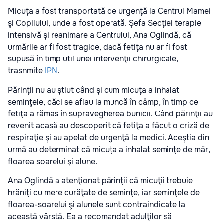
Micuța a fost transportată de urgenţă la Centrul Mamei
şi Copilului, unde a fost operată. Şefa Secţiei terapie
intensivă şi reanimare a Centrului, Ana Oglindă, că
urmările ar fi fost tragice, dacă fetiţa nu ar fi fost
supusă în timp util unei intervenţii chirurgicale,
trasnmite
IPN
.
Părinţii nu au ştiut când şi cum micuţa a inhalat
seminţele, căci se aflau la muncă în câmp, în timp ce
fetiţa a rămas în supravegherea bunicii. Când părinţii au
revenit acasă au descoperit că fetiţa a făcut o criză de
respiraţie şi au apelat de urgenţă la medici. Aceştia din
urmă au determinat că micuţa a inhalat seminţe de măr,
floarea soarelui şi alune.
Ana Oglindă a atenţionat părinţii că micuţii trebuie
hrăniţi cu mere curăţate de seminţe, iar seminţele de
floarea-soarelui şi alunele sunt contraindicate la
această vârstă. Ea a recomandat adulţilor să