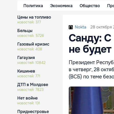
Политика
Экономика
Общество
Пр
Цены на топливо
новостей:
377
28 октября 
Nokta
Бельцы
Санду: С
новостей:
5726
Газовый кризис
не будет
новостей:
408
Гагаузия
Президент Респуб
новостей:
10842
в четверг, 28 окт
Кишинев
(ВСБ) по теме без
новостей:
771
ДТП в Молдове
новостей:
7823
Нет войне
новостей:
131
Приднестровье