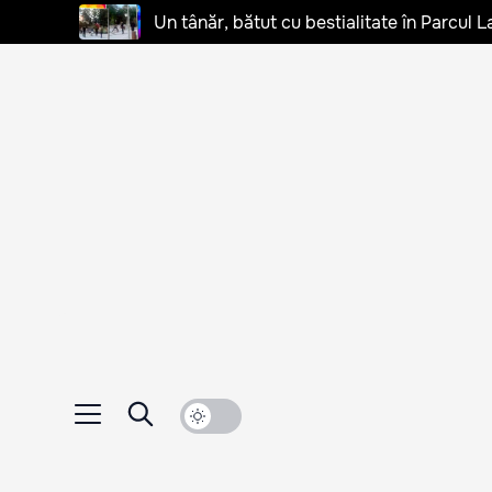
Un tânăr, bătut cu bestialitate în Parcul L