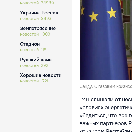
новостей:
34989
Украина-Россия
новостей:
8493
Землетрясение
новостей:
1009
Стадион
новостей:
119
Русский язык
новостей:
292
Хорошие новости
новостей:
1721
Санду: С газовым кризисо
"Мы слышали от нес
условиях энергетич
убедиться, что все
важных партнеров Р
кризисом Республик