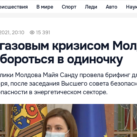
оисшествия
В мире
Спорт
Леди
Авто
Нау
2021, 20:10
15 391
 газовым кризисом Мо
 бороться в одиночку
лики Молдова Майя Санду провела брифинг д
ября, после заседания Высшего совета безопас
опасности в энергетическом секторе.