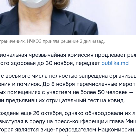
граничениях: НЧКОЗ приняла решение 2 дня назад.
циональная чрезвычайная комиссия продлевает ре
ого здоровья до 30 ноября, передает
publika.md
я с восьмого числа полностью запрещена организац
ения и поминок. До 8 ноября перечисленные меро
ых помещениях с участием не более 50 человек —
и предъявивших отрицательный тест на ковид.
рждены еще 26 октября, однако обнародовали их л
, выступая в среду на пресс-конференции глава Ми
торая является вице-председателем Нацкомиссии, 