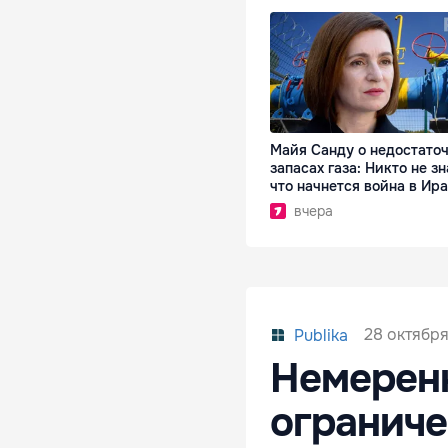
Майя Санду о недостато
запасах газа: Никто не зн
что начнется война в Ир
вчера
28 октября
Publika
Немеренк
ограниче