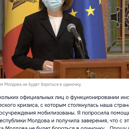
м Молдова не будет бороться в одиночку.
кольких официальных лиц о функционировании инс
еского кризиса, с которым столкнулась наша стран
 госучреждения мобилизованы.
Я попросила помощ
еспублики Молдова и получила заверения, что с э
а Молдова не будет бороться в одиночку… Прошу 