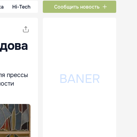
ка
Hi-Tech
Сообщить новость
лдова
ля прессы
ности