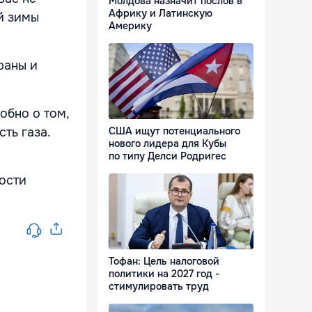
Молдова назначит послов в
Африку и Латинскую
й зимы
Америку
раны и
обно о том,
сть газа.
США ищут потенциального
нового лидера для Кубы
по типу Делси Родригес
мости
Тофан: Цель налоговой
политики на 2027 год -
стимулировать труд