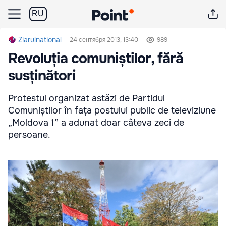
RU
Ziarulnational
24 сентября 2013, 13:40
989
Revoluția comuniștilor, fără
susținători
Protestul organizat astăzi de Partidul
Comuniștilor în fața postului public de televiziune
„Moldova 1” a adunat doar câteva zeci de
persoane.