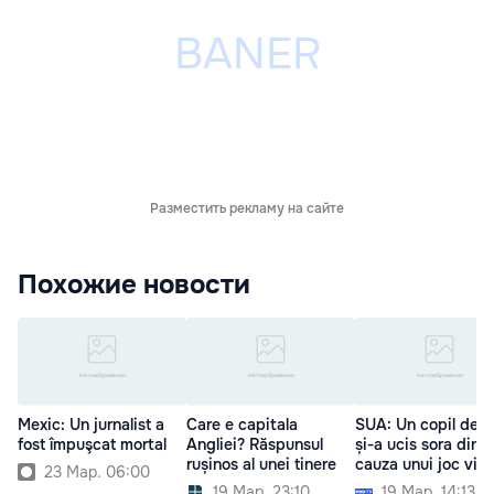
Разместить рекламу на сайте
Похожие новости
Mexic: Un jurnalist a
Care e capitala
SUA: Un copil de 9
fost împuşcat mortal
Angliei? Răspunsul
și-a ucis sora din
rușinos al unei tinere
cauza unui joc vid
23 Мар. 06:00
19 Мар. 23:10
19 Мар. 14:13