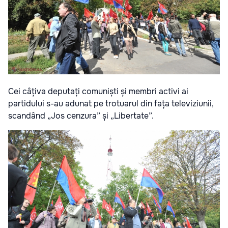
Cei câțiva deputați comuniști și membri activi ai
partidului s-au adunat pe trotuarul din fața televiziunii,
scandând „Jos cenzura” și „Libertate”.