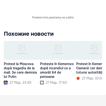
Разместить рекламу на сайте
Похожие новости
Protest la Moscova
Proteste în Kemerovo
Protest în Kemerov
după tragedia de la
după incendiul ce a
Oamenii cer demis
mall. Se cere demisia
omorât 64 de
tuturor autoritățilo
lui Putin
persoane
27 Мар. 10:04
27 Мар. 23:45
27 Мар. 17:50