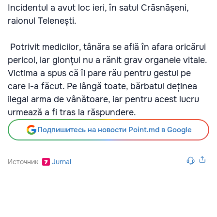
Incidentul a avut loc ieri, în satul Crăsnășeni,
raionul Telenești.
Potrivit medicilor, tânăra se află în afara oricărui
pericol, iar glonțul nu a rănit grav organele vitale.
Victima a spus că îi pare rău pentru gestul pe
care l-a făcut. Pe lângă toate, bărbatul deținea
ilegal arma de vânătoare, iar pentru acest lucru
urmează a fi tras la răspundere.
Подпишитесь на новости Point.md в Google
Источник
Jurnal