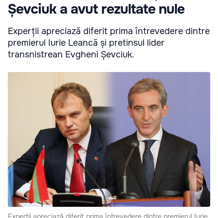
Șevciuk a avut rezultate nule
Experții apreciază diferit prima întrevedere dintre
premierul Iurie Leancă și pretinsul lider
transnistrean Evgheni Șevciuk.
Experții apreciază diferit prima întrevedere dintre premierul Iurie