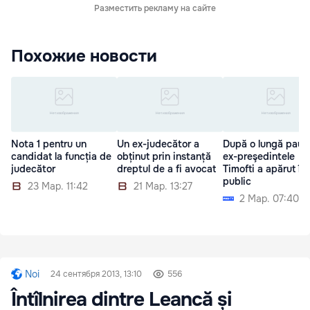
Разместить рекламу на сайте
Похожие новости
Nota 1 pentru un
Un ex-judecător a
După o lungă pauz
candidat la funcția de
obținut prin instanță
ex-preşedintele
judecător
dreptul de a fi avocat
Timofti a apărut în
public
23 Мар. 11:42
21 Мар. 13:27
2 Мар. 07:40
Noi
24 сентября 2013, 13:10
556
Întîlnirea dintre Leancă și