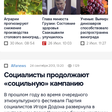
Аграрии
Глава минюста
Ученые: Вымиран
прогнозируют
Грузии: Состояние
динозавров
снижение
здоровья
способствовало
производства
Саакашвили
распространению
столового винограда
улучшилось
винограда
на 30%
30 Июл. 08:54
26 Июл. 10:03
2 Июл. 11:27
Alfanews
24 сентября 2013, 13:20
1 129
Социалисты продолжают
«социльную» кампанию
В прошлом году во время очередного
этнокультурного фестиваля Партия
социалистов Игоря Додона развернула в