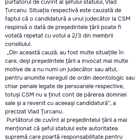
purtătorul de cuvînt al șefului statului, Vlad
Țurcanu. Situația respectivă este cauzată de
faptul că o candidatură a unui judecător la CSM
respinsă o dată de președintele țării poate fi
votată repetat cu votul a 2/3 din membrii
consiliului.
„Din această cauză, au fost multe situațiile în
care, deși președintele țării a invocat mai multe
motive de a nu numi un judecător sau altul,
pentru anumite nereguli de ordin deontologic sau
chiar penale legate de persoanele respective,
totuși CSM nu a ținut cont de părerea domniei
sale și a revenit cu aceeași candidatură”, a
precizat Vlad Țurcanu.
Purtătorul de cuvînt al președintelui țării a mai
menționat că șeful statului este autoritatea
supremă care poartă responsabilitate pentru