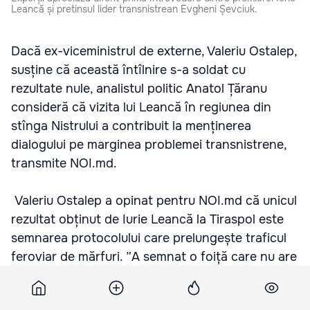
Leancă și pretinsul lider transnistrean Evgheni Șevciuk.
Dacă ex-viceministrul de externe, Valeriu Ostalep,
susține că această întîlnire s-a soldat cu
rezultate nule, analistul politic Anatol Țăranu
consideră că vizita lui Leancă în regiunea din
stînga Nistrului a contribuit la menținerea
dialogului pe marginea problemei transnistrene,
transmite NOI.md.
Valeriu Ostalep a opinat pentru NOI.md că unicul
rezultat obținut de Iurie Leancă la Tiraspol este
semnarea protocolului care prelungește traficul
feroviar de mărfuri. ”A semnat o foiță care nu are
absolut nicio relevanță pentru problemele pe
care noi le avem cu regiunea transnistreană.