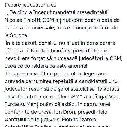
fiecare judecător ales
. „De cînd a început mandatul președintelui
Nicolae Timofti, CSM a ținut cont doar o dată de
părerea domniei sale, în cazul unui judecător de
la Soroca.
În alte cazuri, consiliul nu a luat în considerare
părerea lui Nicolae Timofti și președintele era
nevoit, era forțat să numească judecători la CSM,
ceea ce consideră că este anormal.
De aceea a venit cu proiectul de lege care
prevede ca numirea repetată a candidaturii unui
judecător respinsă de șeful statului să fie votată
cu votul tuturor membrilor CSM”, a adăugat Vlad
Țurcanu. Menționăm că astăzi, în cadrul unei
conferințe de presă, Ion Dron, președintele
Centrului de Iniţiative şi Monitorizare a