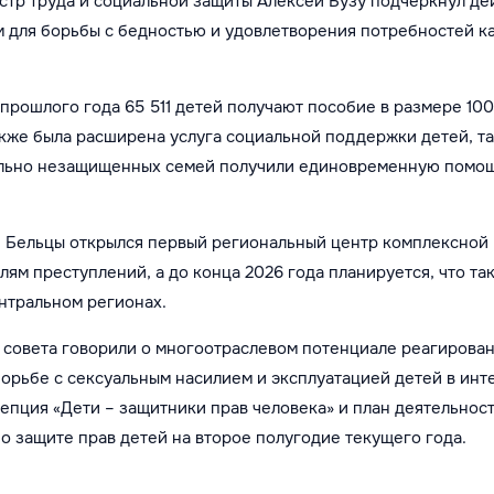
стр труда и социальной защиты Алексей Бузу подчеркнул де
 для борьбы с бедностью и удовлетворения потребностей к
я прошлого года 65 511 детей получают пособие в размере 10
акже была расширена услуга социальной поддержки детей, т
иально незащищенных семей получили единовременную помощ
н. Бельцы открылся первый региональный центр комплексно
ям преступлений, а до конца 2026 года планируется, что та
ентральном регионах.
 совета говорили о многоотраслевом потенциале реагирова
орьбе с сексуальным насилием и эксплуатацией детей в инт
пция «Дети – защитники прав человека» и план деятельнос
о защите прав детей на второе полугодие текущего года.