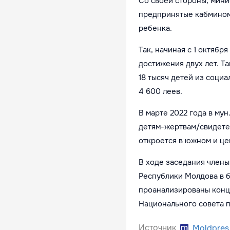
Со своей стороны, мини
предпринятые кабмином
ребенка.
Так, начиная с 1 октябр
достижения двух лет. Т
18 тысяч детей из соц
4 600 леев.
В марте 2022 года в му
детям-жертвам/свидетел
откроется в южном и ц
В ходе заседания члены
Республики Молдова в б
проанализированы конце
Национального совета п
Источник
Moldpres