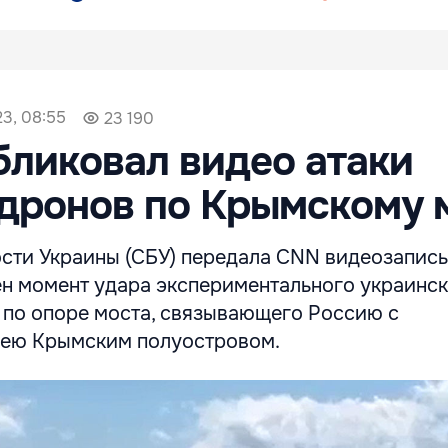
23, 08:55
23 190
ликовал видео атаки
дронов по Крымскому 
сти Украины (СБУ) передала CNN видеозапись,
ен момент удара экспериментального украинс
 по опоре моста, связывающего Россию с
 ею Крымским полуостровом.