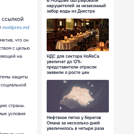
В Молдове оштрафовали
нарушителей за незаконный
забор воды из Днестра
о ссылкой
т
moldpres.md
метив, что он
ством с целью
ияющей на
НДС для сектора HoReCa
увеличат до 12%:
представители отрасли
заявили о росте цен
стемы защиты
ы социальной
цию страны.
мые условия
Нефтяное пятно у берегов
Омана за несколько дней
увеличилось в четыре раза