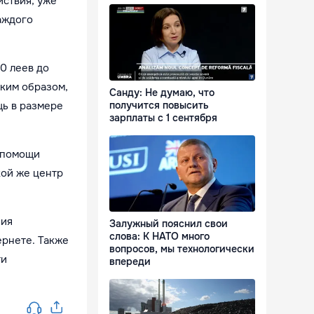
йствия, уже
аждого
00 леев до
аким образом,
Санду: Не думаю, что
получится повысить
ь в размере
зарплаты с 1 сентября
й помощи
кой же центр
ния
Залужный пояснил свои
слова: К НАТО много
ернете. Также
вопросов, мы технологически
ти
впереди