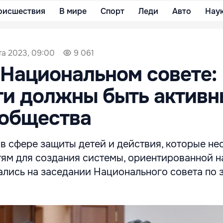
оисшествия
В мире
Спорт
Леди
Авто
Нау
та 2023, 09:00
9 061
 Национальном совете:
ти должны быть актив
 общества
 в сфере защиты детей и действия, которые н
тям для создания системы, ориентированной н
ались на заседании Национального совета по 