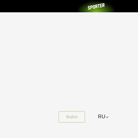
⌵
RU
Войти