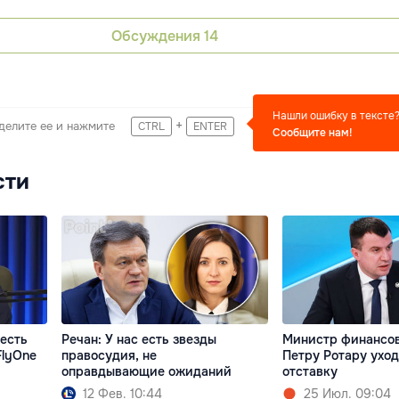
Обсуждения
14
Нашли ошибку в тексте
+
делите ее и нажмите
CTRL
ENTER
Сообщите нам!
сти
 есть
Речан: У нас есть звезды
Министр финансо
FlyOne
правосудия, не
Петру Ротару уход
оправдывающие ожиданий
отставку
12 Фев. 10:44
25 Июл. 09:04