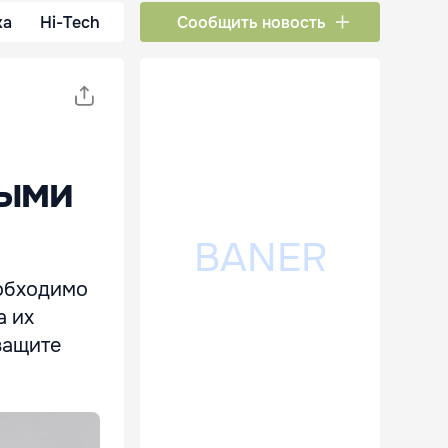
ка
Hi-Tech
Сообщить новость
ными
еобходимо
а их
защите