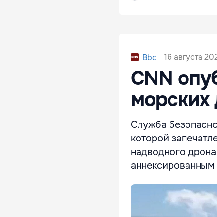
16 августа 20
Bbc
CNN опуб
морских 
Служба безопасно
которой запечатл
надводного дрона
аннексированным