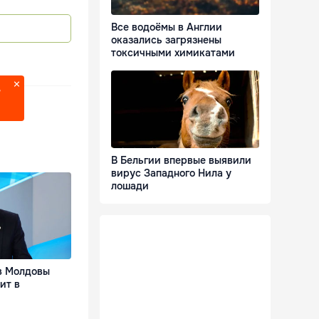
Все водоёмы в Англии
оказались загрязнены
токсичными химикатами
?
В Бельгии впервые выявили
вирус Западного Нила у
лошади
в Молдовы
ит в