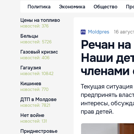
Политика
Экономика
Общество
Пр
Цены на топливо
новостей:
376
16 авгус
Moldpres
Бельцы
Речан на
новостей:
5726
Газовый кризис
Наши де
новостей:
406
членами
Гагаузия
новостей:
10842
Кишинев
Текущая ситуация
новостей:
770
предпринять влас
ДТП в Молдове
интересы, обсужд
новостей:
7821
прав детей.
Нет войне
новостей:
131
Приднестровье