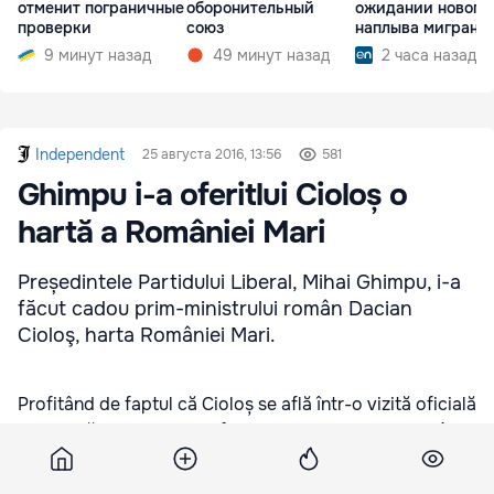
отменит пограничные
оборонительный
ожидании нового
проверки
союз
наплыва мигрант
9 минут назад
49 минут назад
2 часа назад
Independent
25 августа 2016, 13:56
581
Ghimpu i-a oferitlui Cioloș o
hartă a României Mari
Președintele Partidului Liberal, Mihai Ghimpu, i-a
făcut cadou prim-ministrului român Dacian
Cioloş, harta României Mari.
Profitând de faptul că Cioloș se află într-o vizită oficială
la Chișinău, Ghimpu i-a oferit un cadou – harta României
Mari.