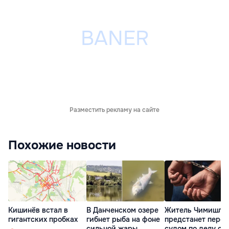
Разместить рекламу на сайте
Похожие новости
Кишинёв встал в
В Данченском озере
Житель Чимишли
гигантских пробках
гибнет рыба на фоне
предстанет перед
сильной жары
судом по делу об