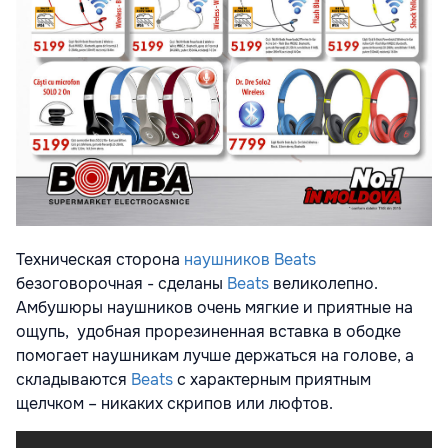
Техническая сторона
наушников Beats
безоговорочная - сделаны
Beats
великолепно.
Амбушюры наушников очень мягкие и приятные на
ощупь, удобная прорезиненная вставка в ободке
помогает наушникам лучше держаться на голове, а
складываются
Beats
с характерным приятным
щелчком – никаких скрипов или люфтов.