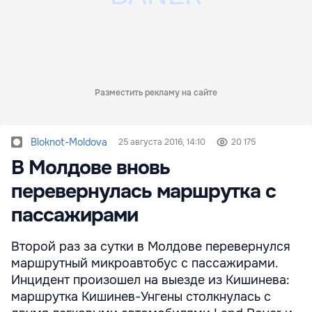
Разместить рекламу на сайте
Bloknot-Moldova
25 августа 2016, 14:10
20 175
В Молдове вновь
перевернулась маршрутка с
пассажирами
Второй раз за сутки в Молдове перевернулся
маршрутный микроавтобус с пассажирами.
Инцидент произошел на выезде из Кишинева:
маршрутка Кишинев-Унгены столкнулась с