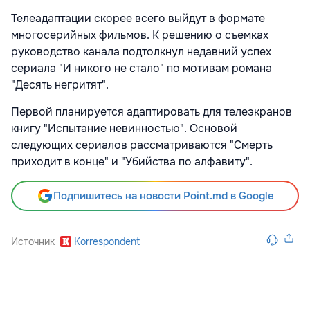
Телеадаптации скорее всего выйдут в формате
многосерийных фильмов. К решению о съемках
руководство канала подтолкнул недавний успех
сериала "И никого не стало" по мотивам романа
"Десять негритят".
Первой планируется адаптировать для телеэкранов
книгу "Испытание невинностью". Основой
следующих сериалов рассматриваются "Смерть
приходит в конце" и "Убийства по алфавиту".
Подпишитесь на новости Point.md в Google
Источник
Korrespondent