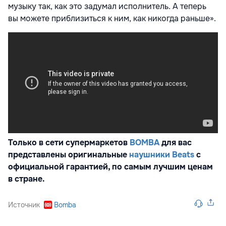
музыку так, как это задумал исполнитель. А теперь
вы можете приблизиться к ним, как никогда раньше».
Только в сети супермаркетов
ВОМВА
для вас
представлены оригинальные
наушники Beats
с
официальной гарантией, по самым лучшим ценам
в стране.
Источник
Bomba