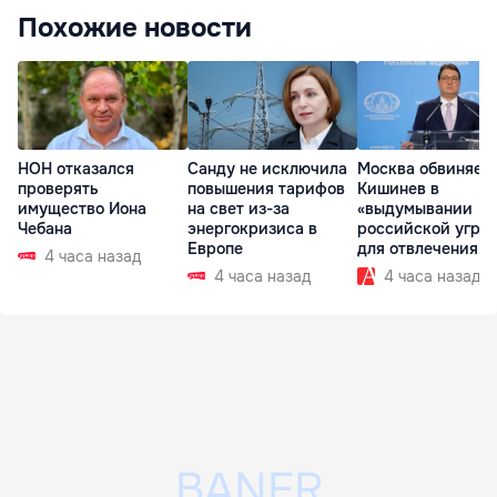
Похожие новости
НОН отказался
Санду не исключила
Москва обвиняет
проверять
повышения тарифов
Кишинев в
имущество Иона
на свет из-за
«выдумывании
Чебана
энергокризиса в
российской угро
Европе
для отвлечения
4 часа назад
внимания
4 часа назад
4 часа назад