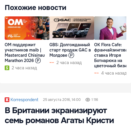
Похожие новости
ОМ поддержит
GBS: Долгожданный
OK Flora Cafe:
участников maib |
старт продаж GAC в
франчайзинговая
Mastercard Chisinau
Молдове Ⓟ
ставка Игоря
Marathon 2026 Ⓟ
Ботнарюка на
2 часа назад
цветочный бизне
2 часа назад
4 часа назад
Korrespondent
25 августа 2016, 14:00
1 116
В Британии экранизируют
семь романов Агаты Кристи