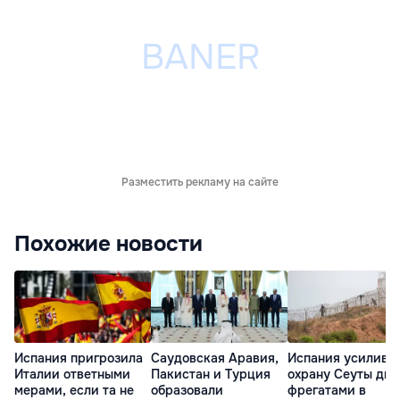
Разместить рекламу на сайте
Похожие новости
Испания пригрозила
Саудовская Аравия,
Испания усилива
Италии ответными
Пакистан и Турция
охрану Сеуты дв
мерами, если та не
образовали
фрегатами в