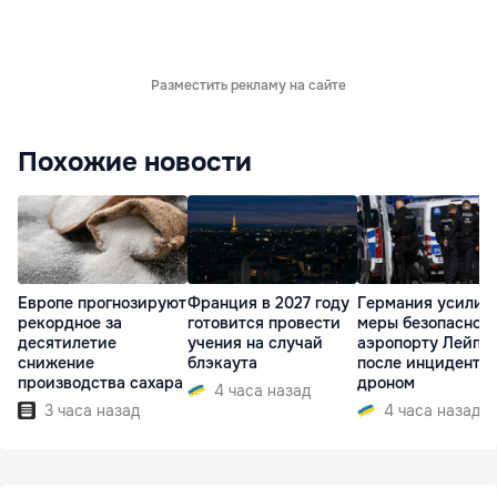
Разместить рекламу на сайте
Похожие новости
Европе прогнозируют
Франция в 2027 году
Германия усилит
рекордное за
готовится провести
меры безопасност
десятилетие
учения на случай
аэропорту Лейпц
снижение
блэкаута
после инцидента 
производства сахара
дроном
4 часа назад
3 часа назад
4 часа назад