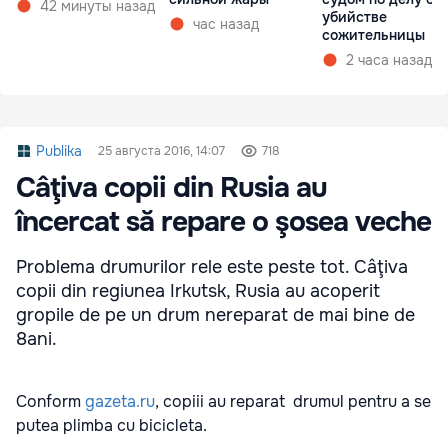
42 минуты назад
убийстве
час назад
сожительницы
2 часа назад
Publika
25 августа 2016, 14:07
718
Câţiva copii din Rusia au
încercat să repare o şosea veche
Problema drumurilor rele este peste tot. Câţiva
copii din regiunea Irkutsk, Rusia au acoperit
gropile de pe un drum nereparat de mai bine de
8ani.
Conform
gazeta.ru
, copiii au reparat drumul pentru a se
putea plimba cu bicicleta.