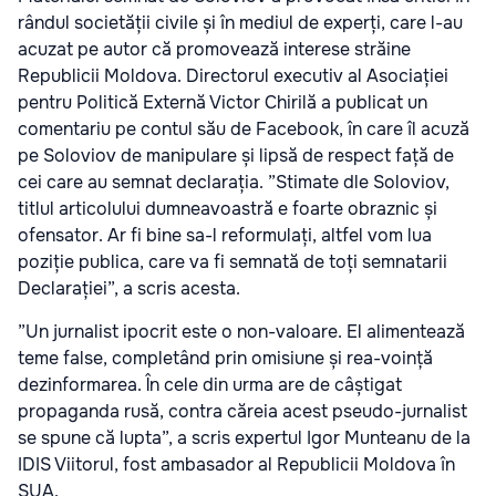
rândul societății civile și în mediul de experți, care l-au
acuzat pe autor că promovează interese străine
Republicii Moldova. Directorul executiv al Asociației
pentru Politică Externă Victor Chirilă a publicat un
comentariu pe contul său de Facebook, în care îl acuză
pe Soloviov de manipulare și lipsă de respect față de
cei care au semnat declarația. ”Stimate dle Soloviov,
titlul articolului dumneavoastră e foarte obraznic și
ofensator. Ar fi bine sa-l reformulați, altfel vom lua
poziție publica, care va fi semnată de toți semnatarii
Declarației”, a scris acesta.
”Un jurnalist ipocrit este o non-valoare. El alimentează
teme false, completând prin omisiune și rea-voință
dezinformarea. În cele din urma are de câștigat
propaganda rusă, contra căreia acest pseudo-jurnalist
se spune că lupta”, a scris expertul Igor Munteanu de la
IDIS Viitorul, fost ambasador al Republicii Moldova în
SUA.