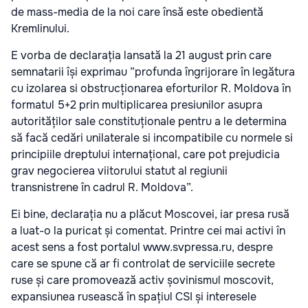
de mass-media de la noi care însă este obedientă
Kremlinului.
E vorba de declarația lansată la 21 august prin care
semnatarii își exprimau ”profunda îngrijorare în legătura
cu izolarea si obstrucționarea eforturilor R. Moldova în
formatul 5+2 prin multiplicarea presiunilor asupra
autorităților sale constituționale pentru a le determina
să facă cedări unilaterale si incompatibile cu normele si
principiile dreptului internațional, care pot prejudicia
grav negocierea viitorului statut al regiunii
transnistrene în cadrul R. Moldova”.
Ei bine, declarația nu a plăcut Moscovei, iar presa rusă
a luat-o la puricat și comentat. Printre cei mai activi în
acest sens a fost portalul www.svpressa.ru, despre
care se spune că ar fi controlat de serviciile secrete
ruse și care promovează activ șovinismul moscovit,
expansiunea rusească în spațiul CSI și interesele