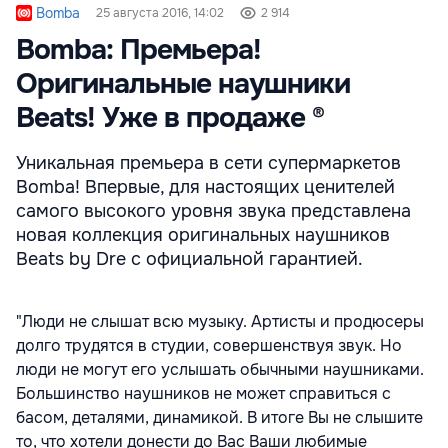
Bomba
25 августа 2016, 14:02
2 914
Bomba: Премьера!
Оригинальные наушники
Beats! Уже в продаже ®
Уникальная премьера в сети супермаркетов
Bomba! Впервые, для настоящих ценителей
самого высокого уровня звука представлена
новая коллекция оригинальных наушников
Beats by Drе с официальной гарантией.
"Люди не слышат всю музыку. Артисты и продюсеры
долго трудятся в студии, совершенствуя звук. Но
люди не могут его услышать обычными наушниками.
Большинство наушников не может справиться с
басом, деталями, динамикой. В итоге Вы не слышите
то, что хотели донести до Вас Ваши любимые