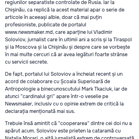
regiunilor separatiste controlate de Rusia. Iar la
Chișinău, ca replică la acest material apar o serie de
articole în aceeași albie, doar că mai puțin
profesioniste, publicate de portalul
www.newsmaker.md, care aparține lui Vladimir
Soloviov, jurnalist care în ultimii ani a scris și la Tiraspol
și la Moscova și la Chișinău și despre care se vorbește
în mai multe cercuri că ar avea legături foarte strânse
cu servicii secrete.
De fapt, portalul lui Soloviov a încheiat recent și un
acord de colaborare cu Școala Superioară de
Antropologie a binecunoscutului Mark Tkaciuk, iar de
atunci ”cardinalul gri” apare într-o veselie pe
Newsmaker, inclusiv cu o opinie extrem de critică la
declarația menționată mai sus.
Trebuie însă amintit că ”cooperarea” dintre cei doi nu a
apărut acum. Soloviov este prieten la cataramă cu
Natalia Morari, o altă jurnalistă extrem de controversată