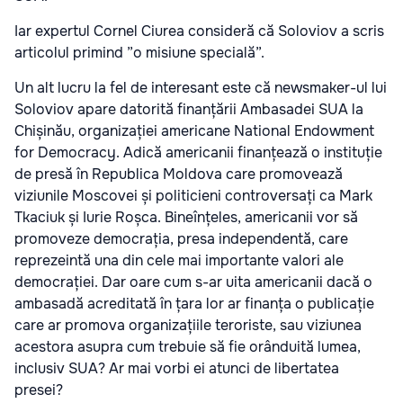
Iar expertul Cornel Ciurea consideră că Soloviov a scris
articolul primind ”o misiune specială”.
Un alt lucru la fel de interesant este că newsmaker-ul lui
Soloviov apare datorită finanțării Ambasadei SUA la
Chișinău, organizației americane National Endowment
for Democracy. Adică americanii finanțează o instituție
de presă în Republica Moldova care promovează
viziunile Moscovei și politicieni controversați ca Mark
Tkaciuk și Iurie Roșca. Bineînțeles, americanii vor să
promoveze democrația, presa independentă, care
reprezeintă una din cele mai importante valori ale
democrației. Dar oare cum s-ar uita americanii dacă o
ambasadă acreditată în țara lor ar finanța o publicație
care ar promova organizațiile teroriste, sau viziunea
acestora asupra cum trebuie să fie orânduită lumea,
inclusiv SUA? Ar mai vorbi ei atunci de libertatea
presei?