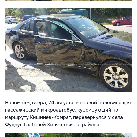
Напомним, вчера, 24 августа, в первой половине дня
пассажирский микроавтобус, курсирующий по
маршруту Кишинев-Комрат, перевернулся у села
Фундул Галбеней Хынчештского района.