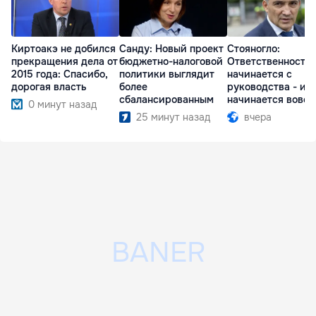
Киртоакэ не добился
Санду: Новый проект
Стояногло:
прекращения дела от
бюджетно-налоговой
Ответственность
2015 года: Спасибо,
политики выглядит
начинается с
дорогая власть
более
руководства - ил
сбалансированным
начинается вовсе
0 минут назад
25 минут назад
вчера