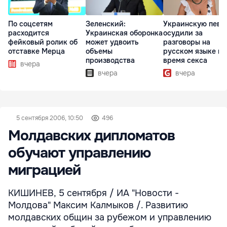
По соцсетям
Зеленский:
Украинскую певи
расходится
Украинская оборонка
осудили за
фейковый ролик об
может удвоить
разговоры на
отставке Мерца
объемы
русском языке во
производства
время секса
вчера
вчера
вчера
5 сентября 2006, 10:50
496
Молдавских дипломатов
обучают управлению
миграцией
КИШИНЕВ, 5 сентября / ИА "Новости -
Молдова" Максим Калмыков /. Развитию
молдавских общин за рубежом и управлению