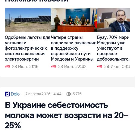
Одобрены льготы для
Четыре страны
Бузу: 70% мэрий
установки
подписали заявление
Молдовы уже
фотоэлектрических
в поддержку
участвуют в
систем накопления
европейского пути
процессе
электроэнергии
Молдовы и Украины
добровольного
объединения
23 Июл. 21:16
23 Июл. 22:42
24 Июл. 09:43
Delo
17 апреля 2026, 14:44
5 775
В Украине себестоимость
молока может возрасти на 20–
25%