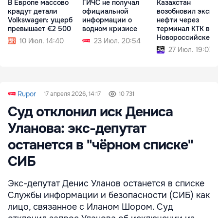
В Европе массово
ГИЧС не получал
Казахстан
крадут детали
официальной
возобновил экспо
Volkswagen: ущерб
информации о
нефти через
превышает €2 500
водном кризисе
терминал КТК в
Новороссийске
10 Июл. 14:40
23 Июл. 20:54
27 Июл. 19:07
Rupor
17 апреля 2026, 14:17
10 731
Суд отклонил иск Дениса
Уланова: экс-депутат
останется в "чёрном списке"
СИБ
Экс-депутат Денис Уланов останется в списке
Службы информации и безопасности (СИБ) как
лицо, связанное с Иланом Шором. Суд