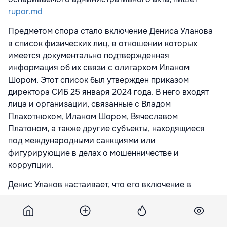
rupor.md
Предметом спора стало включение Дениса Уланова
в список физических лиц, в отношении которых
имеется документально подтвержденная
информация об их связи с олигархом Иланом
Шором. Этот список был утвержден приказом
директора СИБ 25 января 2024 года. В него входят
лица и организации, связанные с Владом
Плахотнюком, Иланом Шором, Вячеславом
Платоном, а также другие субъекты, находящиеся
под международными санкциями или
фигурирующие в делах о мошенничестве и
коррупции.
Денис Уланов настаивает, что его включение в
список незаконно и не соответствует критериям,
предусмотренным законом для признания лица
аффилированным. По словам экс-депутата, его