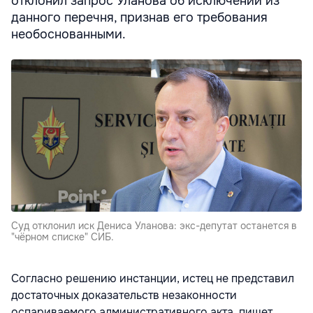
отклонил запрос Уланова об исключении из
данного перечня, признав его требования
необоснованными.
Суд отклонил иск Дениса Уланова: экс-депутат останется в
"чёрном списке" СИБ.
Согласно решению инстанции, истец не представил
достаточных доказательств незаконности
оспариваемого административного акта, пишет