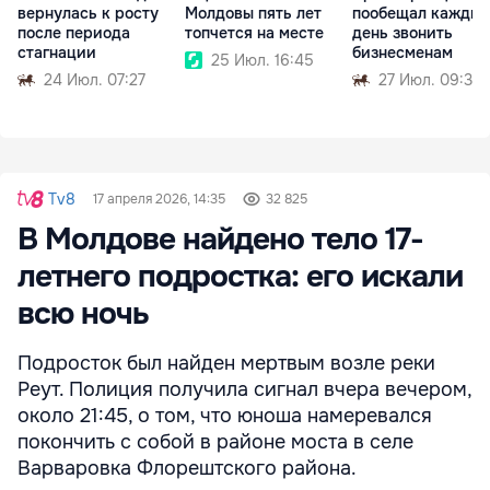
вернулась к росту
Молдовы пять лет
пообещал кажды
после периода
топчется на месте
день звонить
стагнации
бизнесменам
25 Июл. 16:45
24 Июл. 07:27
27 Июл. 09:33
Tv8
17 апреля 2026, 14:35
32 825
В Молдове найдено тело 17-
летнего подростка: его искали
всю ночь
Подросток был найден мертвым возле реки
Реут. Полиция получила сигнал вчера вечером,
около 21:45, о том, что юноша намеревался
покончить с собой в районе моста в селе
Варваровка Флорештского района.