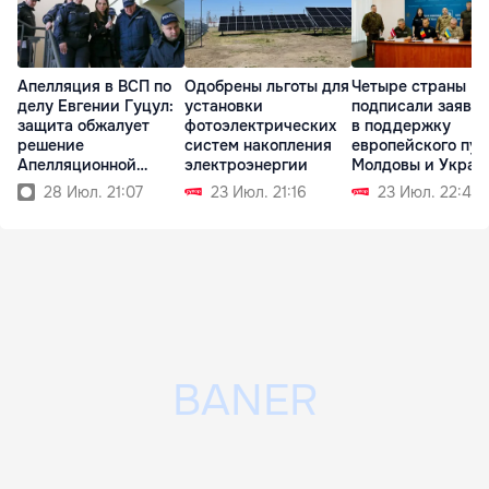
Апелляция в ВСП по
Одобрены льготы для
Четыре страны
делу Евгении Гуцул:
установки
подписали заявл
защита обжалует
фотоэлектрических
в поддержку
решение
систем накопления
европейского пут
Апелляционной
электроэнергии
Молдовы и Украи
палаты
28 Июл. 21:07
23 Июл. 21:16
23 Июл. 22:42