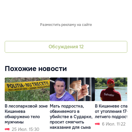
Разместить рекламу на сайте
Обсуждения
12
Похожие новости
В лесопарковой зоне
Мать подростка,
В Кишиневе спас
Кишинева
обвиняемого в
от утопления 17-
обнаружено тело
убийстве в Сударке,
летнего подростк
мужчины
просит смягчить
6 Июл. 11:22
наказание для сына
25 Июл. 15:30