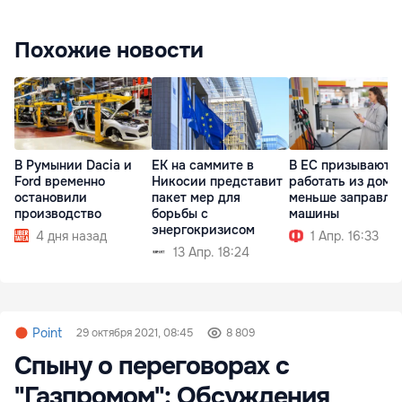
Похожие новости
В Румынии Dacia и
ЕК на саммите в
В ЕС призывают
Ford временно
Никосии представит
работать из дома
остановили
пакет мер для
меньше заправля
производство
борьбы с
машины
энергокризисом
4 дня назад
1 Апр. 16:33
13 Апр. 18:24
Point
29 октября 2021, 08:45
8 809
Спыну о переговорах с
"Газпромом": Обсуждения