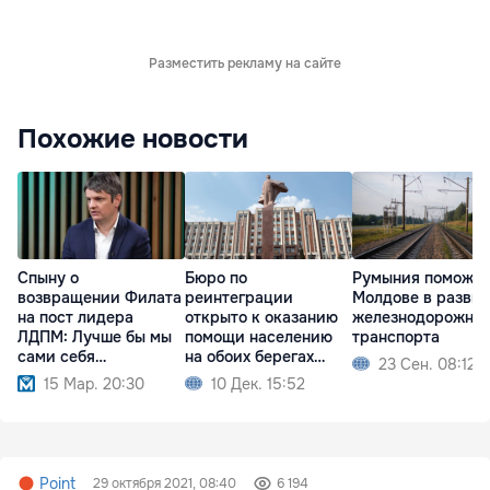
Разместить рекламу на сайте
Похожие новости
Спыну о
Бюро по
Румыния поможет
возвращении Филата
реинтеграции
Молдове в разви
на пост лидера
открыто к оказанию
железнодорожног
ЛДПМ: Лучше бы мы
помощи населению
транспорта
сами себя
на обоих берегах
23 Сен. 08:12
распустили
Днестра
15 Мар. 20:30
10 Дек. 15:52
Point
29 октября 2021, 08:40
6 194