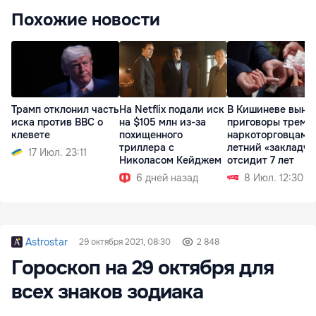
Похожие новости
Трамп отклонил часть
На Netflix подали иск
В Кишиневе выне
иска против BBC о
на $105 млн из-за
приговоры трем
клевете
похищенного
наркоторговцам: 
триллера с
летний «закладчи
17 Июл. 23:11
Николасом Кейджем
отсидит 7 лет
6 дней назад
8 Июл. 12:30
Astrostar
29 октября 2021, 08:30
2 848
Гороскоп на 29 октября для
всех знаков зодиака