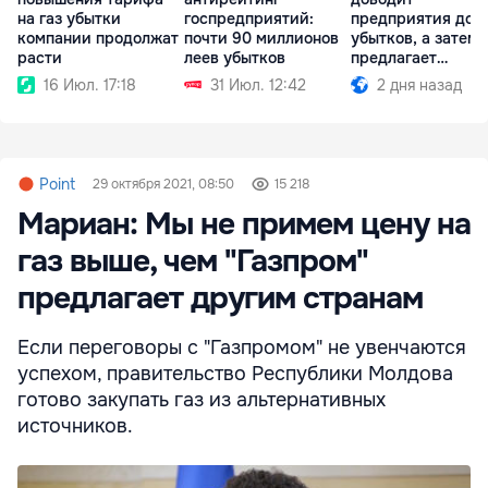
на газ убытки
госпредприятий:
предприятия до
компании продолжат
почти 90 миллионов
убытков, а затем
расти
леев убытков
предлагает
приватизировать
16 Июл. 17:18
31 Июл. 12:42
2 дня назад
Point
29 октября 2021, 08:50
15 218
Мариан: Мы не примем цену на
газ выше, чем "Газпром"
предлагает другим странам
Если переговоры с "Газпромом" не увенчаются
успехом, правительство Республики Молдова
готово закупать газ из альтернативных
источников.