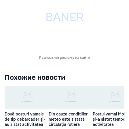
Разместить рекламу на сайте
Похожие новости
Două posturi vamale
Din cauza condițiilor
Postul vamal Molo
de tip debarcader și-
meteo este sistată
şi-a sistat tempora
au sistat activitatea
circulația rutieră
activitatea