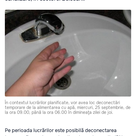
În contextul lucrărilor planificate, vor avea loc deconectări
temporare de la alimentarea cu apă, miercuri, 25 septembrie, de
la ora 09.00, până la ora 06.00 în dimineaţa zilei de joi.
Pe perioada lucrărilor este posibilă deconectarea