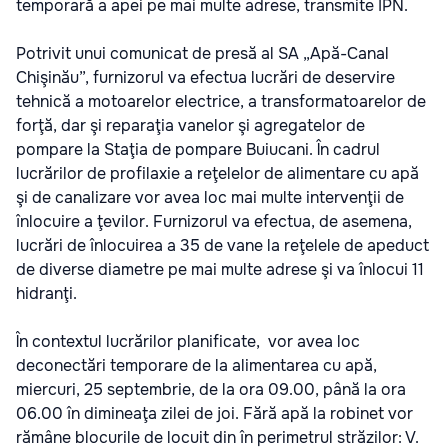
temporară a apei pe mai multe adrese, transmite IPN.
Potrivit unui comunicat de presă al SA „Apă-Canal
Chişinău”, furnizorul va efectua lucrări de deservire
tehnică a motoarelor electrice, a transformatoarelor de
forţă, dar şi reparaţia vanelor şi agregatelor de
pompare la Staţia de pompare Buiucani. În cadrul
lucrărilor de profilaxie a reţelelor de alimentare cu apă
şi de canalizare vor avea loc mai multe intervenţii de
înlocuire a ţevilor. Furnizorul va efectua, de asemena,
lucrări de înlocuirea a 35 de vane la reţelele de apeduct
de diverse diametre pe mai multe adrese şi va înlocui 11
hidranţi.
În contextul lucrărilor planificate, vor avea loc
deconectări temporare de la alimentarea cu apă,
miercuri, 25 septembrie, de la ora 09.00, până la ora
06.00 în dimineaţa zilei de joi. Fără apă la robinet vor
rămâne blocurile de locuit din în perimetrul străzilor: V.