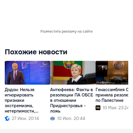
Разместить рекламу на сайте
Похожие новости
Додон: Нельзя
Антюфеева: Факты в
Генассамблея ОО
игнорировать
резолюции ПА ОБСЕ
приняла резолюц
признаки
в отношении
по Палестине
экстремизма,
Приднестровья -
10 Мая. 23:24
нетерпимости,
ложь
неофашистской
27 Июн. 20:14
10 Июл. 20:44
риторики