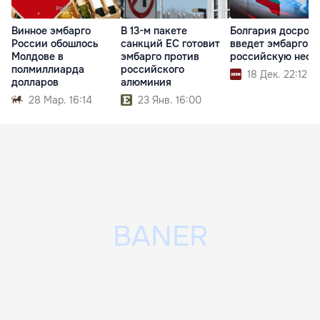
Винное эмбарго
В 13-м пакете
Болгария досроч
России обошлось
санкций ЕС готовит
введет эмбарго н
Молдове в
эмбарго против
российскую нефт
полмиллиарда
российского
18 Дек. 22:12
долларов
алюминия
28 Мар. 16:14
23 Янв. 16:00