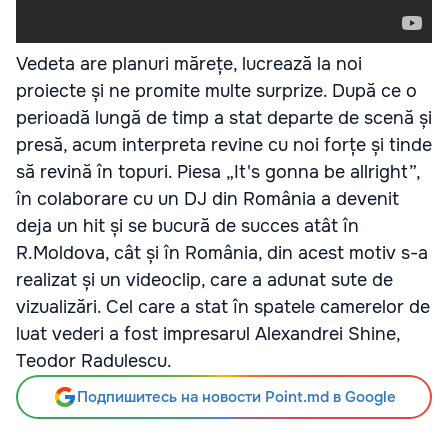
Vedeta are planuri mărețe, lucrează la noi
proiecte și ne promite multe surprize. După ce o
perioadă lungă de timp a stat departe de scenă și
presă, acum interpreta revine cu noi forțe și tinde
să revină în topuri. Piesa „It's gonna be allright”,
în colaborare cu un DJ din România a devenit
deja un hit și se bucură de succes atât în
R.Moldova, cât și în România, din acest motiv s-a
realizat și un videoclip, care a adunat sute de
vizualizări. Cel care a stat în spatele camerelor de
luat vederi a fost impresarul Alexandrei Shine,
Teodor Radulescu.
Подпишитесь на новости Point.md в Google