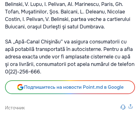
Belinski, V. Lupu, I. Pelivan, Al. Marinescu, Paris, Gh.
Tofan, Muşatinilor, Şos. Balcani, L. Deleanu, Nicolae
Costin, I. Pelivan, V. Belinski, partea veche a cartierului
Buiucani, oraşul Durleşti şi satul Dumbrava.
SA „Apă-Canal Chişinău” va asigura consumatorii cu
apă potabilă transportată în autocisterne. Pentru a afla
adresa exacta unde vor fi amplasate cisternele cu apă
şi ora livrării, consumatorii pot apela numărul de telefon
0(22)-256-666.
Подпишитесь на новости Point.md в Google
Источник