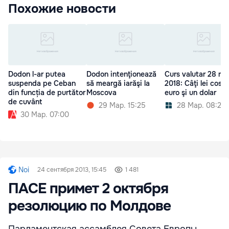
Похожие новости
Dodon l-ar putea
Dodon intenţionează
Curs valutar 28 ma
suspenda pe Ceban
să meargă iarăşi la
2018: Câţi lei cost
din funcția de purtător
Moscova
euro şi un dolar
de cuvânt
29 Мар. 15:25
28 Мар. 08:26
30 Мар. 07:00
Noi
24 сентября 2013, 15:45
1 481
ПАСЕ примет 2 октября
резолюцию по Молдове