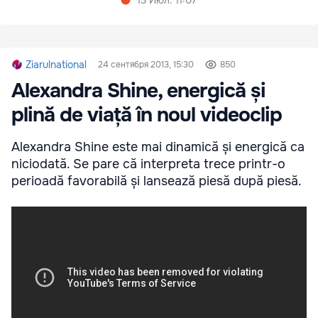
13 Июл. 11:07
Ziarulnational
24 сентября 2013, 15:30
850
Alexandra Shine, energică și
plină de viață în noul videoclip
Alexandra Shine este mai dinamică și energică ca
niciodată. Se pare că interpreta trece printr-o
perioadă favorabilă și lansează piesă după piesă.