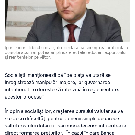
Igor Dodon, liderul socialiştilor declară că scumpirea artificială a
cursului acum ar putea amplifica efectele reducerii exporturilor
şi remitenţelor pe viitor.
Socialiştii menţionează că “pe piaţa valutară se
înregistrează manipulări majore, iar guvernarea
intenționat nu doreşte să intervină în reglementarea
acestor procese”.
În opinia socialiştilor, creşterea cursului valutar se va
solda cu dificultăţi pentru oamenii simpli, deoarece
saltul costului dolarului sau monedei euro influențează
direct formarea preţurilor. “În cazul în care Banca