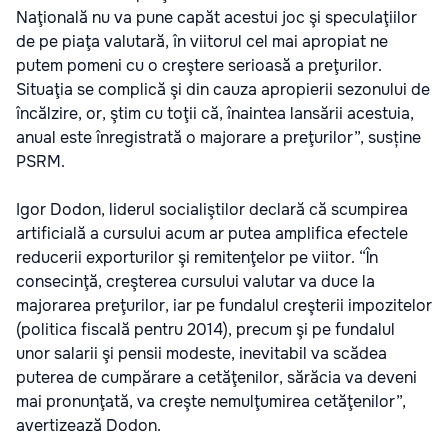
Naţională nu va pune capăt acestui joc şi speculaţiilor
de pe piaţa valutară, în viitorul cel mai apropiat ne
putem pomeni cu o creştere serioasă a preţurilor.
Situaţia se complică şi din cauza apropierii sezonului de
încălzire, or, ştim cu toţii că, înaintea lansării acestuia,
anual este înregistrată o majorare a preţurilor”, susține
PSRM.
Igor Dodon, liderul socialiştilor declară că scumpirea
artificială a cursului acum ar putea amplifica efectele
reducerii exporturilor şi remitenţelor pe viitor. “În
consecinţă, creşterea cursului valutar va duce la
majorarea preţurilor, iar pe fundalul creşterii impozitelor
(politica fiscală pentru 2014), precum şi pe fundalul
unor salarii şi pensii modeste, inevitabil va scădea
puterea de cumpărare a cetăţenilor, sărăcia va deveni
mai pronunţată, va creşte nemulţumirea cetăţenilor”,
avertizează Dodon.