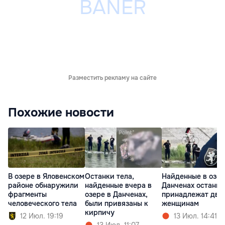
Разместить рекламу на сайте
Похожие новости
В озере в Яловенском
Останки тела,
Найденные в озер
районе обнаружили
найденные вчера в
Данченах останки
фрагменты
озере в Данченах,
принадлежат дву
человеческого тела
были привязаны к
женщинам
кирпичу
12 Июл. 19:19
13 Июл. 14:41