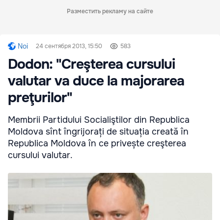
Разместить рекламу на сайте
Noi
24 сентября 2013, 15:50
583
Dodon: "Creşterea cursului
valutar va duce la majorarea
preţurilor"
Membrii Partidului Socialiştilor din Republica
Moldova sînt îngrijorați de situația creată în
Republica Moldova în ce privește creşterea
cursului valutar.