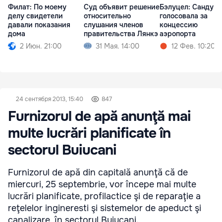
Филат: По моему
Суд объявит решение
Бэлуцел: Санду н
делу свидетели
относительно
голосовала за
давали показания
слушания членов
концессию
дома
правительства Лянкэ
аэропорта
2 Июн. 21:00
31 Мая. 14:00
12 Фев. 10:20
24 сентября 2013, 15:40
847
Furnizorul de apă anunţă mai
multe lucrări planificate în
sectorul Buiucani
Furnizorul de apă din capitală anunţă că de
miercuri, 25 septembrie, vor începe mai multe
lucrări planificate, profilactice şi de reparaţie a
reţelelor ingineresti şi sistemelor de apeduct şi
canalizare, în sectorul Buiucani.