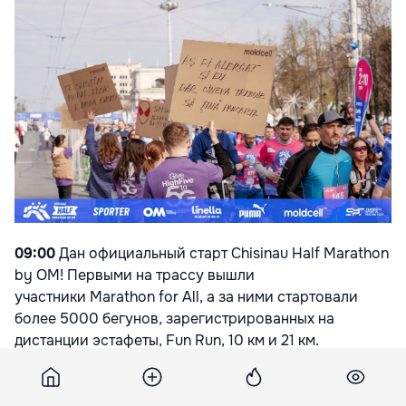
09:00
Дан официальный старт Chisinau Half Marathon
by OM! Первыми на трассу вышли
участники
Marathon for All
, а за ними стартовали
более
5000 бегунов
, зарегистрированных на
дистанции
эстафеты, Fun Run, 10 км
и
21 км
.
Напоминаем, что это первое событие такого рода в
Молдове, которое включает
эстафетный забег
—
долгожданный формат командного участия для