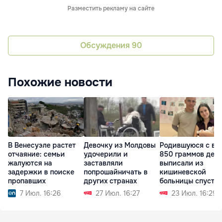
Разместить рекламу на сайте
Обсуждения
90
Похожие новости
В Венесуэле растет
Девочку из Молдовы
Родившуюся с ве
отчаяние: семьи
удочерили и
850 граммов дев
жалуются на
заставляли
выписали из
задержки в поиске
попрошайничать в
кишиневской
пропавших
других странах
больницы спустя 
дня
7 Июл. 16:26
27 Июл. 16:27
23 Июл. 16:29