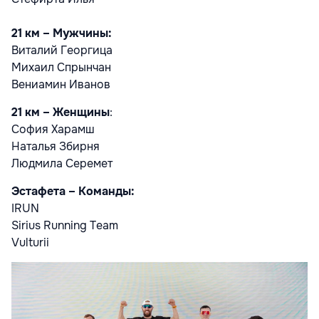
21 км – Мужчины:
Виталий Георгица
Михаил Спрынчан
Вениамин Иванов
21 км – Женщины
:
София Харамш
Наталья Збирня
Людмила Серемет
Эстафета – Команды:
IRUN
Sirius Running Team
Vulturii