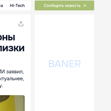
ка
Hi-Tech
Сообщить новость
оны
лизки
И заявил,
ктуальнее,
у.