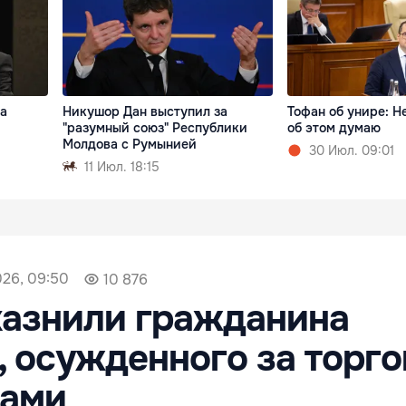
ла
Никушор Дан выступил за
Тофан об унире: Н
"разумный союз" Республики
об этом думаю
Молдова с Румынией
30 Июл. 09:01
11 Июл. 18:15
026, 09:50
10 876
казнили гражданина
 осужденного за торг
ками