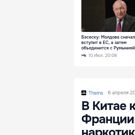
Бэсеску: Молдова снача
вступит в ЕС, а затем
объединится с Румынией
10 Июл. 20:08
6 апреля 2
Theins
В Китае 
Франции,
наркоти