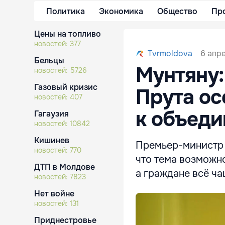
Политика
Экономика
Общество
Пр
Цены на топливо
новостей:
377
6 апр
Tvrmoldova
Бельцы
Мунтяну:
новостей:
5726
Газовый кризис
Прута ос
новостей:
407
к объед
Гагаузия
новостей:
10842
Кишинев
Премьер-министр 
новостей:
770
что тема возможно
ДТП в Молдове
а граждане всё ча
новостей:
7823
Нет войне
новостей:
131
Приднестровье