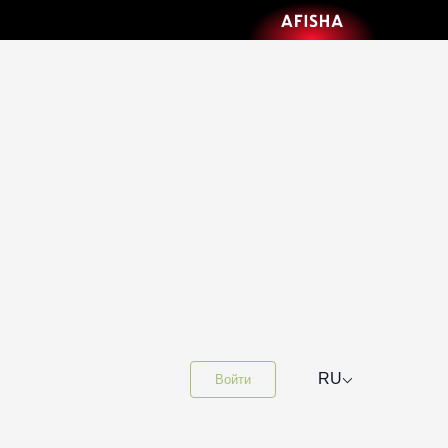
⌵
RU
Войти