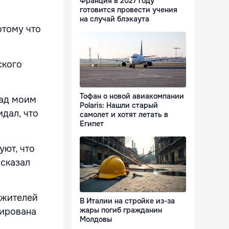
Франция в 2027 году
готовится провести учения
на случай блэкаута
отому что
ского
Тофан о новой авиакомпании
над моим
Polaris: Нашли старый
дал, что
самолет и хотят летать в
Египет
уют, что
 сказал
 жителей
В Италии на стройке из-за
жары погиб гражданин
тирована
Молдовы