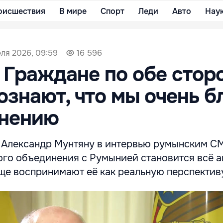
оисшествия
В мире
Спорт
Леди
Авто
Нау
еля 2026, 09:59
16 596
 Граждане по обе стор
ознают, что мы очень б
инению
Александр Мунтяну в интервью румынским СМ
го объединения с Румынией становится всё а
ще воспринимают её как реальную перспектив