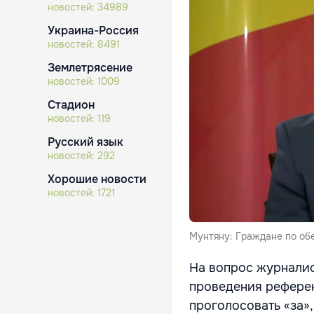
новостей:
34989
Украина-Россия
новостей:
8491
Землетрясение
новостей:
1009
Стадион
новостей:
119
Русский язык
новостей:
292
Хорошие новости
новостей:
1721
Мунтяну: Граждане по обе
На вопрос журналис
проведения референ
проголосовать «за»,