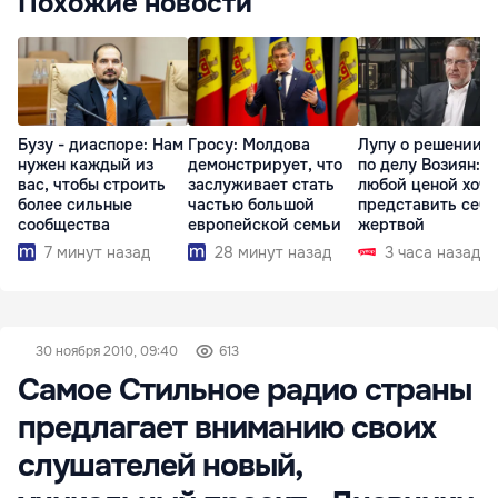
Похожие новости
Бузу - диаспоре: Нам
Гросу: Молдова
Лупу о решении с
нужен каждый из
демонстрирует, что
по делу Возиян: 
вас, чтобы строить
заслуживает стать
любой ценой хоче
более сильные
частью большой
представить себя
сообщества
европейской семьи
жертвой
7 минут назад
28 минут назад
3 часа назад
30 ноября 2010, 09:40
613
Самое Стильное радио страны
предлагает вниманию своих
слушателей новый,