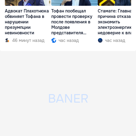
Адвокат Плахотнюка
Тофан пообещал
Стамате: Главная
обвиняет Тофана в
провести проверку
причина отказа
нарушении
после появления в
экономить
презумпции
Молдове
электроэнергию 
невиновности
представителя
недоверие к влас
Южной Осетии
46 минут назад
час назад
час назад