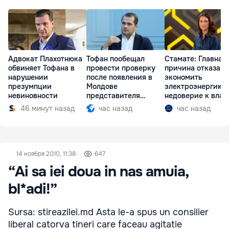
Адвокат Плахотнюка
Тофан пообещал
Стамате: Главная
обвиняет Тофана в
провести проверку
причина отказа
нарушении
после появления в
экономить
презумпции
Молдове
электроэнергию 
невиновности
представителя
недоверие к влас
Южной Осетии
46 минут назад
час назад
час назад
14 ноября 2010, 11:38
647
“Ai sa iei doua in nas amuia,
bl*adi!”
Sursa: stireazilei.md Asta le-a spus un consilier
liberal catorva tineri care faceau agitatie