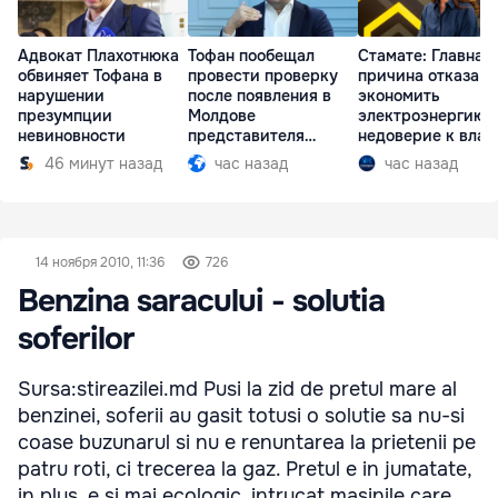
Адвокат Плахотнюка
Тофан пообещал
Стамате: Главная
обвиняет Тофана в
провести проверку
причина отказа
нарушении
после появления в
экономить
презумпции
Молдове
электроэнергию 
невиновности
представителя
недоверие к влас
Южной Осетии
46 минут назад
час назад
час назад
14 ноября 2010, 11:36
726
Benzina saracului - solutia
soferilor
Sursa:stireazilei.md Pusi la zid de pretul mare al
benzinei, soferii au gasit totusi o solutie sa nu-si
coase buzunarul si nu e renuntarea la prietenii pe
patru roti, ci trecerea la gaz. Pretul e in jumatate,
in plus, e si mai ecologic, intrucat masinile care