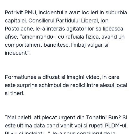
Potrivit PMU, incidentul a avut loc ieri in suburbia
capitalei. Consilierul Partidului Liberal, Ion
Postolache, le-a interzis agitatorilor sa lipeasca
afise, “amenintindu-i cu rafuiala fizica, avand un
comportament banditesc, limbaj vulgar si
indecent”.
Formatiunea a difuzat si imagini video, in care
este surprins schimbul de replici intre alesul local
si tineri.
“Mai baieti, ati plecat urgent din Tohatin! Bun? Si
este ultima data cand venit voi si rupeti PLDM-ul,
PL-ul si incleiati...”, le-a spus consilierul de la