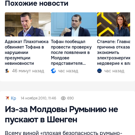
Похожие новости
Адвокат Плахотнюка
Тофан пообещал
Стамате: Главная
обвиняет Тофана в
провести проверку
причина отказа
нарушении
после появления в
экономить
презумпции
Молдове
электроэнергию 
невиновности
представителя
недоверие к влас
Южной Осетии
46 минут назад
час назад
час назад
Kp
14 ноября 2010, 11:46
690
Из-за Молдовы Румынию не
пускают в Шенген
Всему виной «плохая безопасность румыно-