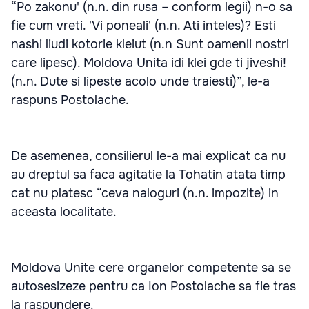
“Po zakonu' (n.n. din rusa – conform legii) n-o sa
fie cum vreti. 'Vi poneali' (n.n. Ati inteles)? Esti
nashi liudi kotorie kleiut (n.n Sunt oamenii nostri
care lipesc). Moldova Unita idi klei gde ti jiveshi!
(n.n. Dute si lipeste acolo unde traiesti)”, le-a
raspuns Postolache.
De asemenea, consilierul le-a mai explicat ca nu
au dreptul sa faca agitatie la Tohatin atata timp
cat nu platesc “ceva naloguri (n.n. impozite) in
aceasta localitate.
Moldova Unite cere organelor competente sa se
autosesizeze pentru ca Ion Postolache sa fie tras
la raspundere.