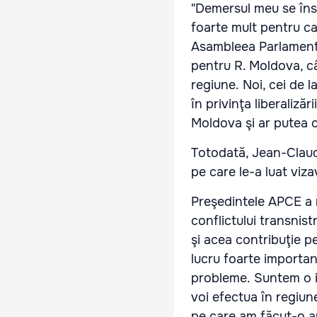
"Demersul meu se însc
foarte mult pentru ca
Asambleea Parlamentar
pentru R. Moldova, câ
regiune. Noi, cei de l
în privinţa liberaliză
Moldova şi ar putea c
Totodată, Jean-Clau
pe care le-a luat viza
Preşedintele APCE a r
conflictului transnist
şi acea contribuţie p
lucru foarte importan
probleme. Suntem o ins
voi efectua în regiun
pe care am făcut-o an