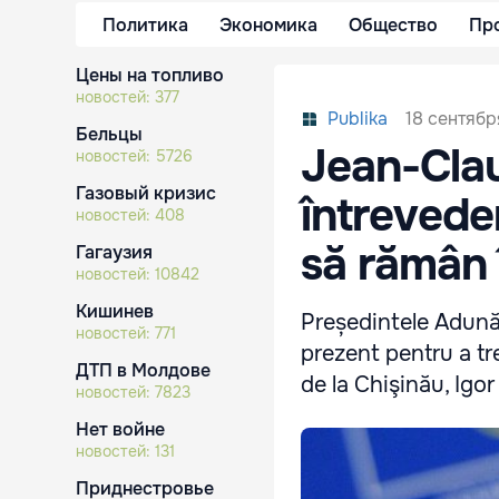
Политика
Экономика
Общество
Пр
Цены на топливо
новостей:
377
18 сентябр
Publika
Бельцы
Jean-Cla
новостей:
5726
Газовый кризис
întrevede
новостей:
408
să rămân 
Гагаузия
новостей:
10842
Кишинев
Președintele Adună
новостей:
771
prezent pentru a tr
ДТП в Молдове
de la Chişinău, Igor
новостей:
7823
Нет войне
новостей:
131
Приднестровье