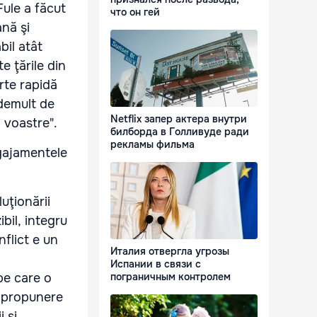
Fule a făcut
что он гей
ană şi
bil atât
e ţările din
arte rapidă
 demult de
Netflix запер актера внутри
 voastre".
билборда в Голливуде ради
рекламы фильма
gajamentele
uţionării
bil, integru
flict e un
Италия отвергла угрозы
Испании в связи с
пограничным контролем
 pe care o
a propunere
 şi