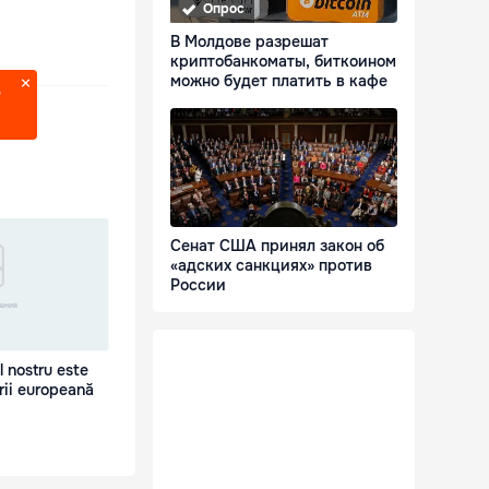
Опрос
В Молдове разрешат
криптобанкоматы, биткоином
можно будет платить в кафе
?
Сенат США принял закон об
«адских санкциях» против
России
 nostru este
rii europeană