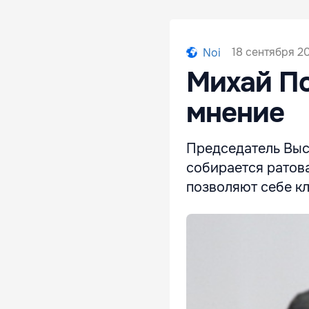
18 сентября 2
Noi
Михай По
мнение
Председатель Выс
собирается ратова
позволяют себе кл