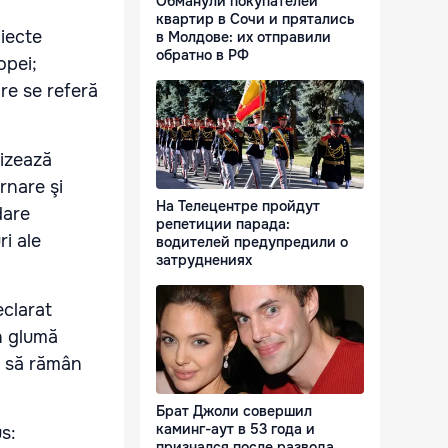
Обманули покупателей
квартир в Сочи и прятались
biecte
в Молдове: их отправили
обратно в РФ
opei;
re se referă
vizează
rnare şi
На Телецентре пройдут
dare
репетиции парада:
i ale
водителей предупредили о
затруднениях
eclarat
în glumă
i să rămân
Брат Джоли совершил
каминг-аут в 53 года и
us:
признался после развода,