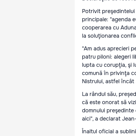
Potrivit preşedintelui
principale: "agenda 
cooperarea cu Adunar
la soluţionarea confli
"Am adus aprecieri pe
patru piloni: alegeri 
lupta cu corupţia, şi
comună în privinţa co
Nistrului, astfel înc
La rândul său, președ
că este onorat să viz
domnului preşedinte c
aici", a declarat Jea
Înaltul oficial a subl