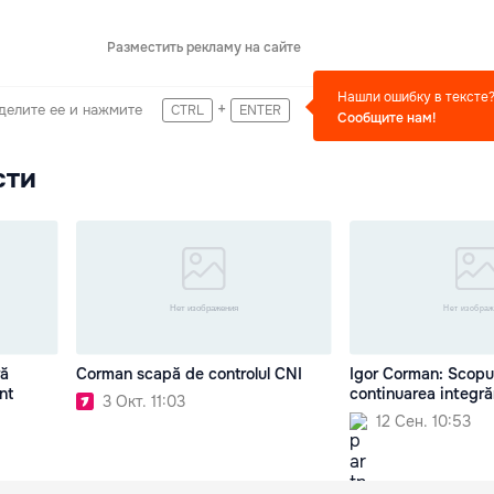
Разместить рекламу на сайте
Нашли ошибку в тексте
+
делите ее и нажмите
CTRL
ENTER
Сообщите нам!
сти
ră
Corman scapă de controlul CNI
Igor Corman: Scopul
nt
continuarea integră
3 Окт. 11:03
12 Сен. 10:53