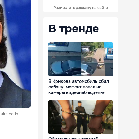
Разместить рекламу на сайте
В тренде
В Крикова автомобиль сбил
собаку: момент попал на
камеры видеонаблюдения
ului de la