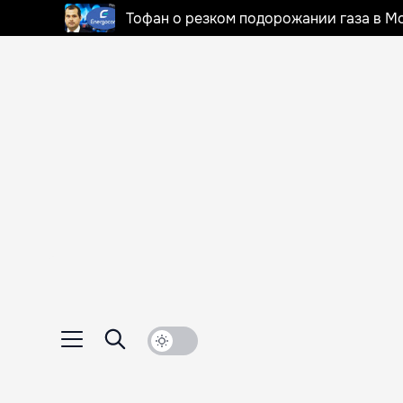
Тофан о резком подорожании газа в Мо