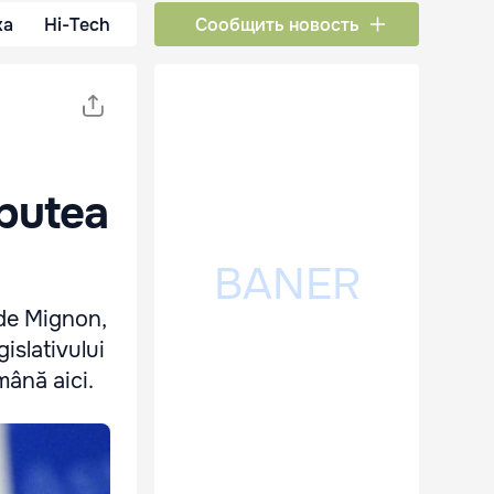
ка
Hi-Tech
Сообщить новость
 putea
ude Mignon,
islativului
mână aici.