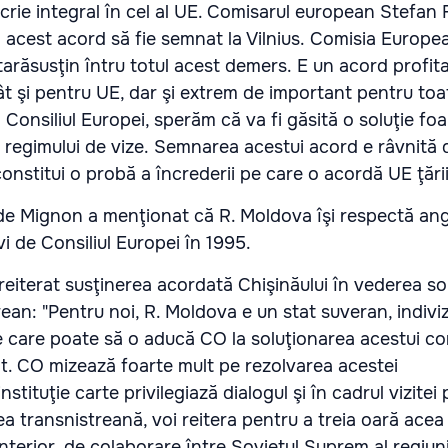
rie integral în cel al UE. Comisarul european Stefan 
 acest acord să fie semnat la Vilnius. Comisia Europe
ăsusţin întru totul acest demers. E un acord profita
t şi pentru UE, dar şi extrem de important pentru toat
a Consiliul Europei, sperăm că va fi găsită o soluţie fo
rii regimului de vize. Semnarea acestui acord e râvnită
onstitui o probă a încrederii pe care o acordă UE ţării
de Mignon a menţionat că R. Moldova îşi respectă an
vi de Consiliul Europei în 1995.
eiterat susţinerea acordată Chişinăului în vederea sol
rean: "Pentru noi, R. Moldova e un stat suveran, indivizi
e care poate să o aducă CO la soluţionarea acestui con
t. CO mizează foarte mult pe rezolvarea acestei
tituţie carte privilegiază dialogul şi în cadrul vizitei
ea transnistreană, voi reitera pentru a treia oară ace
terior, de colaborare între Sovietul Suprem al regiunii