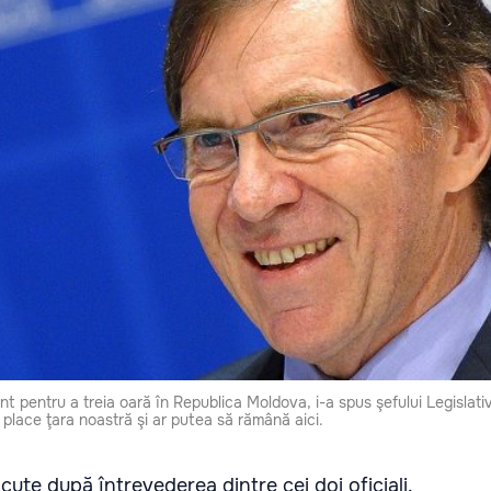
 pentru a treia oară în Republica Moldova, i-a spus şefului Legislativ
 place ţara noastră şi ar putea să rămână aici.
ăcute după întrevederea dintre cei doi oficiali.