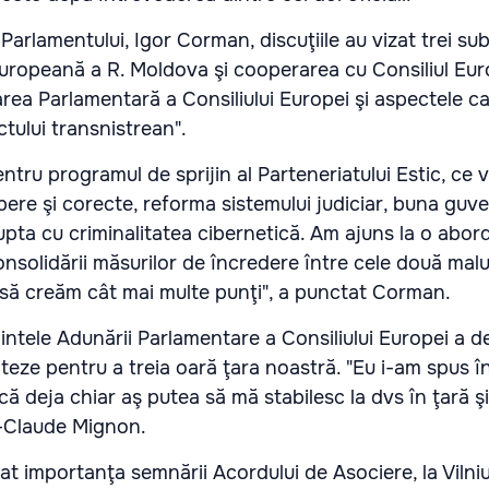
 Parlamentului, Igor Corman, discuţiile au vizat trei su
europeană a R. Moldova şi cooperarea cu Consiliul Eur
ea Parlamentară a Consiliului Europei şi aspectele ca
ctului transnistrean".
ntru programul de sprijin al Parteneriatului Estic, ce 
libere şi corecte, reforma sistemului judiciar, buna guve
 lupta cu criminalitatea cibernetică. Am ajuns la o abor
nsolidării măsurilor de încredere între cele două malur
ât să creăm cât mai multe punţi", a punctat Corman.
intele Adunării Parlamentare a Consiliului Europei a d
iteze pentru a treia oară ţara noastră. "Eu i-am spus 
ă deja chiar aş putea să mă stabilesc la dvs în ţară ş
n-Claude Mignon.
iniat importanţa semnării Acordului de Asociere, la Vilni