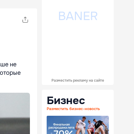
ьше не
которые
Разместить рекламу на сайте
Бизнес
Разместить бизнес-новость