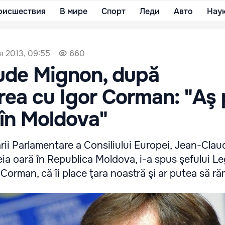
оисшествия
В мире
Спорт
Леди
Авто
Нау
я 2013, 09:55
660
ude Mignon, după
rea cu Igor Corman: "Aş
în Moldova"
rii Parlamentare a Consiliului Europei, Jean-Cla
eia oară în Republica Moldova, i-a spus şefului Leg
 Corman, că îi place ţara noastră şi ar putea să ră