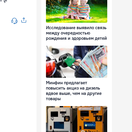
Исследование выявило связь
между очередностью
рождения и здоровьем детей
Минфин предлагает
повысить акциз на дизель
вдвое выше, чем на другие
товары