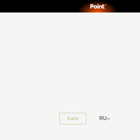
⌵
RU
Войти