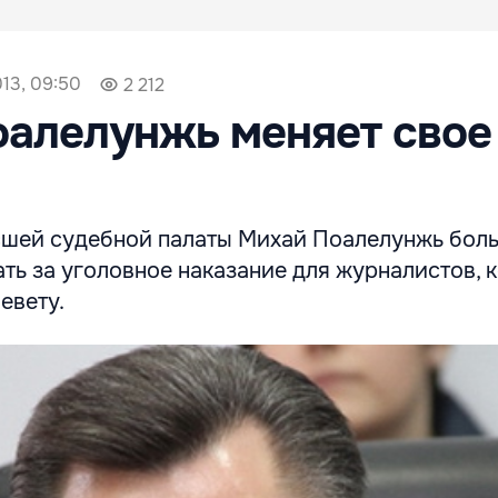
013, 09:50
2 212
алелунжь меняет свое
шей судебной палаты Михай Поалелунжь бол
ть за уголовное наказание для журналистов, 
евету.