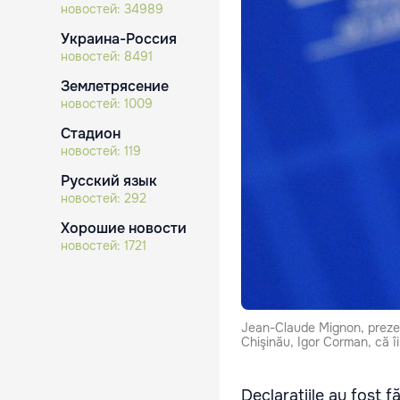
новостей:
34989
Украина-Россия
новостей:
8491
Землетрясение
новостей:
1009
Стадион
новостей:
119
Русский язык
новостей:
292
Хорошие новости
новостей:
1721
Jean-Claude Mignon, prezent
Chişinău, Igor Corman, că îi
Declaraţiile au fost f