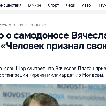
оисшествия
В мире
Спорт
Леди
Авто
Нау
уста 2018, 11:02
10 625
 о самодоносе Вячесл
 «Человек признал сво
 Илан Шор считает, что Вячеслав Платон приз
 организации «кражи миллиарда» из Молдовы.