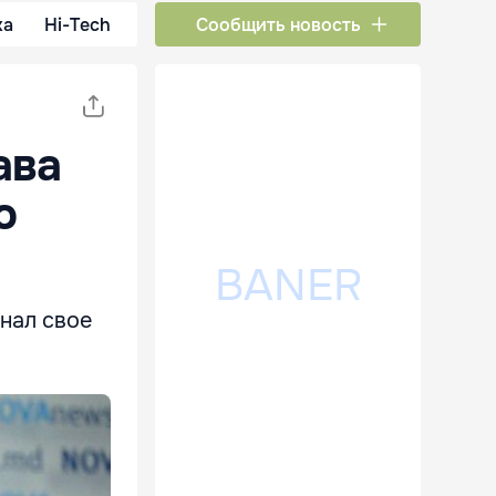
ка
Hi-Tech
Сообщить новость
ава
ю
нал свое