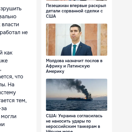
Пезешкиан впервые раскрыл
азрушить
детали сорванной сделки с
вально
США
 власти
работал не
й как
аже
Молдова назначит послов в
Африку и Латинскую
,
Америку
ется, что
лы. На
истему
ается тем,
-за
 могли
США: Украина согласилась
не наносить удары по
ни
нероссийским танкерам в
Чёрном море