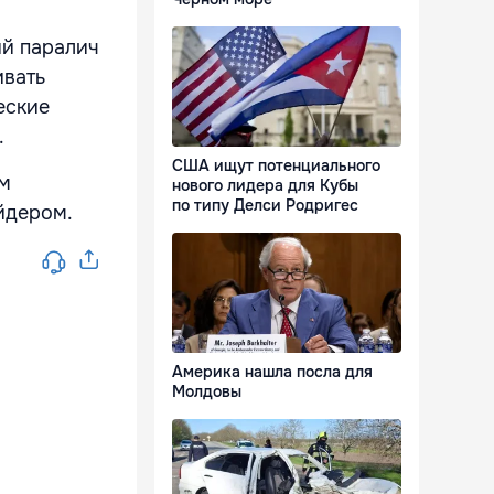
ий паралич
ивать
еские
.
США ищут потенциального
ом
нового лидера для Кубы
по типу Делси Родригес
йдером.
Америка нашла посла для
Молдовы