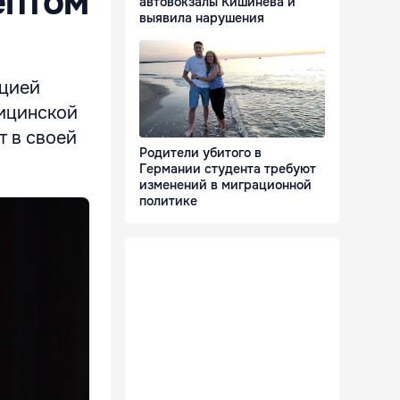
ептом
автовокзалы Кишинёва и
выявила нарушения
кцией
дицинской
т в своей
Родители убитого в
Германии студента требуют
изменений в миграционной
политике