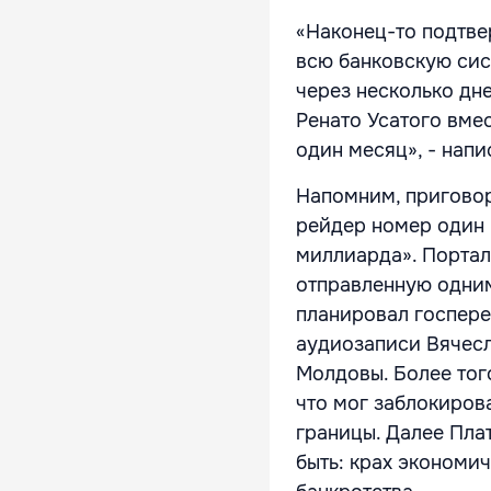
«Наконец-то подтве
всю банковскую сис
через несколько дне
Ренато Усатого вме
один месяц», - нап
Напомним, приговор
рейдер номер один 
миллиарда». Портал
отправленную одним
планировал госпере
аудиозаписи Вячесл
Молдовы. Более того
что мог заблокирова
границы. Далее Пла
быть: крах экономич