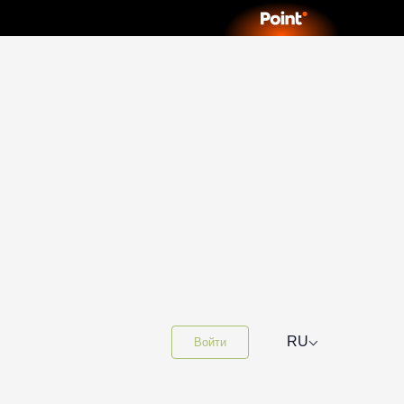
⌵
RU
Войти