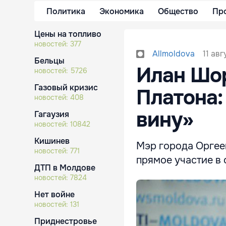
Политика
Экономика
Общество
Пр
Цены на топливо
новостей:
377
11 авг
Allmoldova
Бельцы
Илан Шор
новостей:
5726
Газовый кризис
Платона:
новостей:
408
вину»
Гагаузия
новостей:
10842
Кишинев
Мэр города Оргеев
новостей:
771
прямое участие в
ДТП в Молдове
новостей:
7824
Нет войне
новостей:
131
Приднестровье