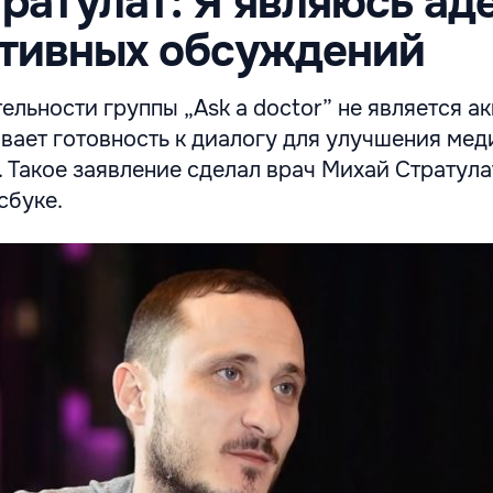
ратулат: Я являюсь ад
ктивных обсуждений
льности группы „Ask a doctor” не является а
ывает готовность к диалогу для улучшения ме
Такое заявление сделал врач Михай Стратула
сбуке.