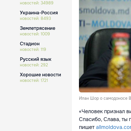
новостей:
34989
Украина-Россия
новостей:
8493
Землетрясение
новостей:
1009
Стадион
новостей:
119
Русский язык
новостей:
292
Хорошие новости
новостей:
1721
Илан Шор о самодоносе В
«Человек признал вин
Спасибо, Слава, ты 
пишет
allmoldova.c