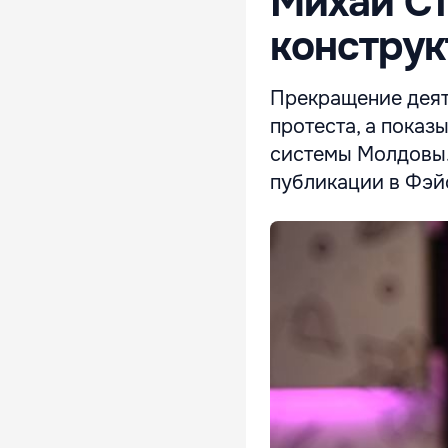
Михай Ст
констру
Прекращение деяте
протеста, а показ
системы Молдовы. 
публикации в Фэй