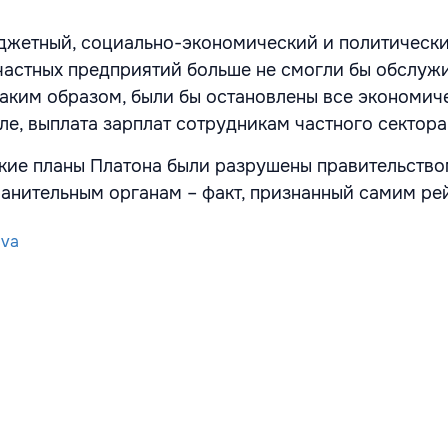
джетный, социально-экономический и политическ
 частных предприятий больше не смогли бы обслуж
таким образом, были бы остановлены все экономич
ле, выплата зарплат сотрудникам частного сектора
ские планы Платона были разрушены правительств
анительным органам – факт, признанный самим ре
ova