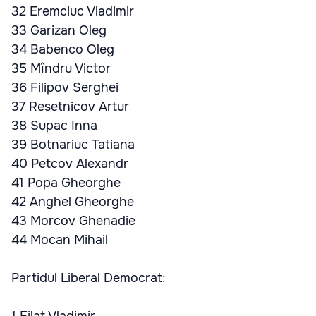
32 Eremciuc Vladimir
33 Garizan Oleg
34 Babenco Oleg
35 Mîndru Victor
36 Filipov Serghei
37 Resetnicov Artur
38 Supac Inna
39 Botnariuc Tatiana
40 Petcov Alexandr
41 Popa Gheorghe
42 Anghel Gheorghe
43 Morcov Ghenadie
44 Mocan Mihail
Partidul Liberal Democrat: