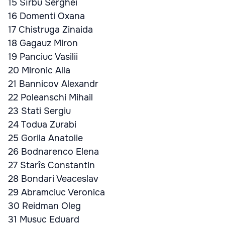
15 Sîrbu Serghei
16 Domenti Oxana
17 Chistruga Zinaida
18 Gagauz Miron
19 Panciuc Vasilii
20 Mironic Alla
21 Bannicov Alexandr
22 Poleanschi Mihail
23 Stati Sergiu
24 Todua Zurabi
25 Gorila Anatolie
26 Bodnarenco Elena
27 Starîs Constantin
28 Bondari Veaceslav
29 Abramciuc Veronica
30 Reidman Oleg
31 Musuc Eduard