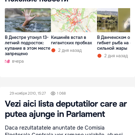
В Днестре утонул 13-
Кишинёв встал в
В Данченском озе
летний подросток:
гигантских пробках
гибнет рыба на ф
купание в этом месте
сильной жары
2 дня назад
запрещено
2 дня назад
вчера
29 ноября 2010, 15:27
1 068
Vezi aici lista deputatilor care ar
putea ajunge in Parlament
Daca rezultatatele anuntate de Comisia