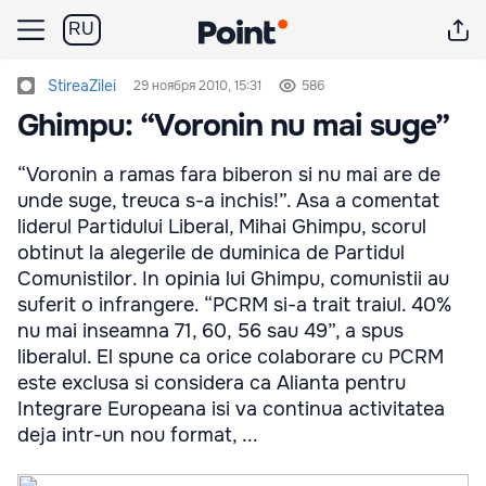
RU
StireaZilei
29 ноября 2010, 15:31
586
Ghimpu: “Voronin nu mai suge”
“Voronin a ramas fara biberon si nu mai are de
unde suge, treuca s-a inchis!”. Asa a comentat
liderul Partidului Liberal, Mihai Ghimpu, scorul
obtinut la alegerile de duminica de Partidul
Comunistilor. In opinia lui Ghimpu, comunistii au
suferit o infrangere. “PCRM si-a trait traiul. 40%
nu mai inseamna 71, 60, 56 sau 49”, a spus
liberalul. El spune ca orice colaborare cu PCRM
este exclusa si considera ca Alianta pentru
Integrare Europeana isi va continua activitatea
deja intr-un nou format, ...