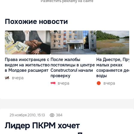
Разместить рекламу на сайте
Похожие новости
Права иностранцев с
После жалобы
На Днестре, Прут
видом на жительство
постоялицы в центре
малых реках
в Молдове расширят
Constructorul начали
сохраняется деф
проверку
воды
вчера
вчера
вчера
29 ноября 2010, 15:13
384
Лидер ПКРМ хочет