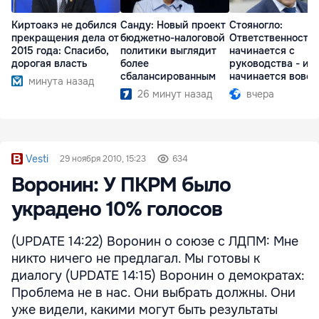
Киртоакэ не добился
Санду: Новый проект
Стояногло:
прекращения дела от
бюджетно-налоговой
Ответственность
2015 года: Спасибо,
политики выглядит
начинается с
дорогая власть
более
руководства - ил
сбалансированным
начинается вовсе
минута назад
26 минут назад
вчера
Vesti
29 ноября 2010, 15:23
634
Воронин: У ПКРМ было
украдено 10% голосов
(UPDATE 14:22) Воронин о союзе с ЛДПМ: Мне
никто ничего не предлагал. Мы готовы к
диалогу (UPDATE 14:15) Воронин о демократах:
Проблема не в нас. Они выбрать должны. Они
уже видели, какими могут быть результаты