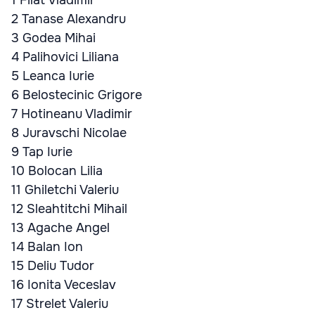
1 Filat Vladimir
2 Tanase Alexandru
3 Godea Mihai
4 Palihovici Liliana
5 Leanca Iurie
6 Belostecinic Grigore
7 Hotineanu Vladimir
8 Juravschi Nicolae
9 Tap Iurie
10 Bolocan Lilia
11 Ghiletchi Valeriu
12 Sleahtitchi Mihail
13 Agache Angel
14 Balan Ion
15 Deliu Tudor
16 Ionita Veceslav
17 Strelet Valeriu