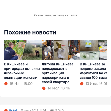
Разместить рекламу на сайте
Похожие новости
В Кишиневе и
Жителя Кишинева
В Кишиневе за
пригородах выявили
подозревают в
неделю изъяли
незаконные
организации
наркотики на су
плантации конопли
наркопритона в
свыше 100 тысяч 
своей квартире
15 Июл. 18:00
13 Июл. 16:01
14 Июл. 13:46
Point
11 июля 2019, 11:54
9 040