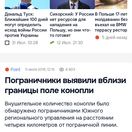
Дональд Туск:
Сикорский: У России
В Польше 17-летн
Ближайшие 100 дней
нет ресурсов для
молдаванин без п
могут определить
нападения на
въехал на BMW в
исход войны России
Польшу, но они что-
террасу рестора
против Украины
то готовят
5 дней назад
31 Июл. 10:28
12 Июл. 21:30
Point
11 июля 2019, 12:15
4 803
Пограничники выявили вблизи
границы поле конопли
Внушительное количество конопли было
обнаружено пограничниками Южного
регионального управления на расстоянии
четырех километров от пограничной линии.