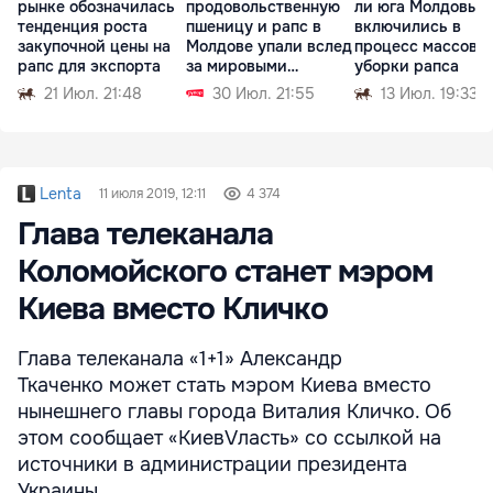
рынке обозначилась
продовольственную
ли юга Молдовы
тенденция роста
пшеницу и рапс в
включились в
закупочной цены на
Молдове упали вслед
процесс массово
рапс для экспорта
за мировыми
уборки рапса
биржами
21 Июл. 21:48
30 Июл. 21:55
13 Июл. 19:33
Lenta
11 июля 2019, 12:11
4 374
Глава телеканала
Коломойского станет мэром
Киева вместо Кличко
Глава телеканала «1+1» Александр
Ткаченко может стать мэром Киева вместо
нынешнего главы города Виталия Кличко. Об
этом сообщает «КиевVласть» со ссылкой на
источники в администрации президента
Украины.