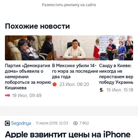
Разместить рекламу на сайте
Похожие новости
Партия «Демократия
В Мексике убили 14-
Санду в Киеве: М
дома» объявила о
го мэра за последние
никогда не
намерении
два года
перестанем верит
побороться за мэрию
победу Украины
23 Июл. 08:20
Кишинева
15 Июл. 15:18
19 Июл. 09:49
Segodnya
11 июля 2019, 12:03
7 802
Apple взвинтит цены на iPhone